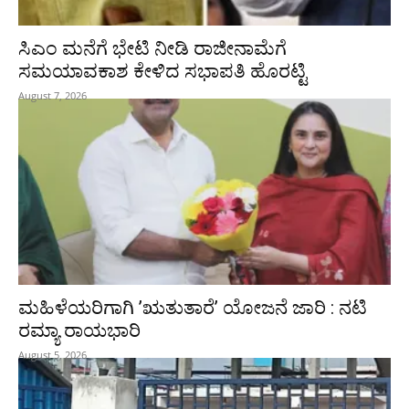
ಸಿಎಂ ಮನೆಗೆ ಭೇಟಿ ನೀಡಿ ರಾಜೀನಾಮೆಗೆ
ಸಮಯಾವಕಾಶ ಕೇಳಿದ ಸಭಾಪತಿ ಹೊರಟ್ಟಿ
August 7, 2026
ಮಹಿಳೆಯರಿಗಾಗಿ ʼಋತುತಾರೆʼ ಯೋಜನೆ ಜಾರಿ : ನಟಿ
ರಮ್ಯಾ ರಾಯಭಾರಿ
August 5, 2026