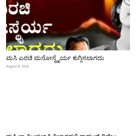
ಮಸಿ ಎರಚಿ ಮನೋಸ್ಥೈರ್ಯ ಕುಗ್ಗಿಸಲಾಗದು
August 8, 2026