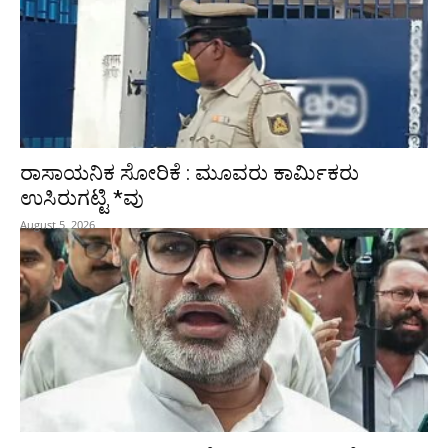
ರಾಸಾಯನಿಕ ಸೋರಿಕೆ : ಮೂವರು ಕಾರ್ಮಿಕರು
ಉಸಿರುಗಟ್ಟಿ *ವು
August 5, 2026