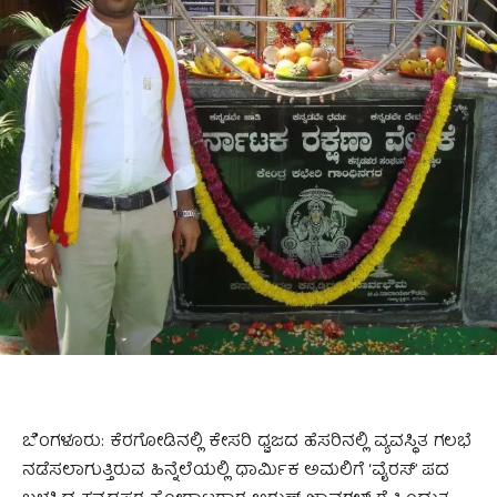
ಬೆಂಗಳೂರು: ಕೆರಗೋಡಿನಲ್ಲಿ ಕೇಸರಿ ಧ್ವಜದ ಹೆಸರಿನಲ್ಲಿ ವ್ಯವಸ್ಥಿತ ಗಲಭೆ
ನಡೆಸಲಾಗುತ್ತಿರುವ ಹಿನ್ನೆಲೆಯಲ್ಲಿ ಧಾರ್ಮಿಕ ಅಮಲಿಗೆ ‘ವೈರಸ್’ ಪದ