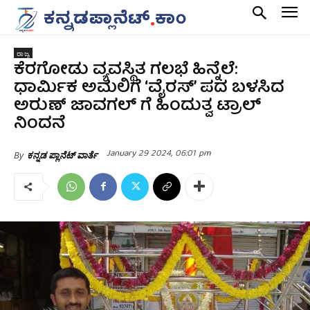
ರಾಜ್ಯ
ಕೆರಗೋಡು ವ್ಯವಸ್ಥಿತ ಗಲಭೆ ಹಿನ್ನೆಲೆ:
ಧಾರ್ಮಿಕ ಅಮಲಿಗೆ ‘ವೈರಸ್’ ಪದ ಬಳಸಿದ
ಅರುಣ್ ಜಾವಗಲ್ ಗೆ ಹಿಂದುತ್ವ ಟ್ರಾಲ್
ನಿಂದನೆ
January 29 2024, 06:01 pm
By
ಕನ್ನಡ ಪ್ಲಾನೆಟ್ ವಾರ್ತೆ