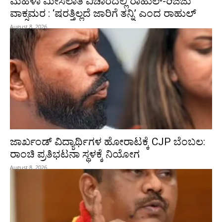
ಮಹಿಳಾ ಮೀಸಲಾತಿ ವಿಚಾರದಲ್ಲಿ ರಾಹುಲ್‌-ರಿಜಿಜು
ವಾಕ್ಸಮರ : ‘ಷರತ್ತಿಲ್ಲದೆ ಜಾರಿಗೆ ತನ್ನಿ’ ಎಂದ ರಾಹುಲ್‌
August 8, 2026
ಜಾರ್ಖಂಡ್‌ ವಿದ್ಯಾರ್ಥಿಗಳ ಹೋರಾಟಕ್ಕೆ CJP ಬೆಂಬಲ:
ರಾಂಚಿ ಪ್ರತಿಭಟನಾ ಸ್ಥಳಕ್ಕೆ ನಿಯೋಗ
August 8, 2026