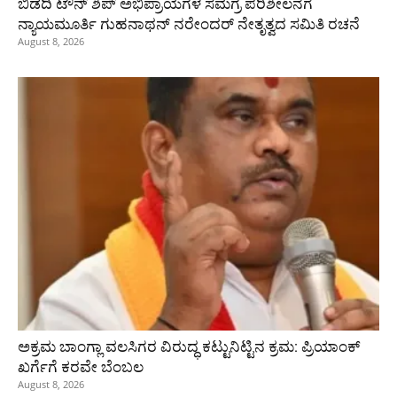
ಬಿಡದಿ ಟೌನ್ ಶಿಪ್ ಅಭಿಪ್ರಾಯಗಳ ಸಮಗ್ರ ಪರಿಶೀಲನೆಗೆ
ನ್ಯಾಯಮೂರ್ತಿ ಗುಹನಾಥನ್ ನರೇಂದರ್ ನೇತೃತ್ವದ ಸಮಿತಿ ರಚನೆ
August 8, 2026
ಅಕ್ರಮ ಬಾಂಗ್ಲಾ ವಲಸಿಗರ ವಿರುದ್ಧ ಕಟ್ಟುನಿಟ್ಟಿನ ಕ್ರಮ: ಪ್ರಿಯಾಂಕ್
ಖರ್ಗೆಗೆ ಕರವೇ ಬೆಂಬಲ
August 8, 2026