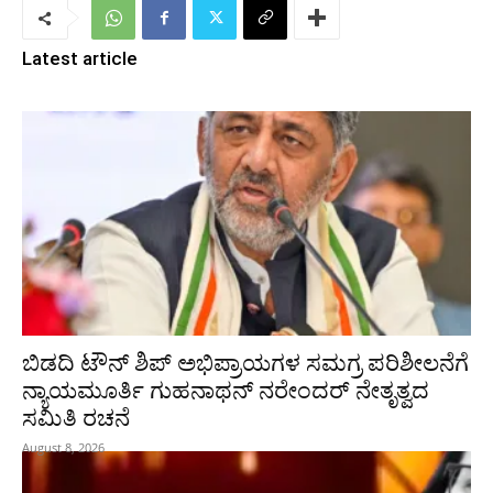
Latest article
ಬಿಡದಿ ಟೌನ್ ಶಿಪ್ ಅಭಿಪ್ರಾಯಗಳ ಸಮಗ್ರ ಪರಿಶೀಲನೆಗೆ
ನ್ಯಾಯಮೂರ್ತಿ ಗುಹನಾಥನ್ ನರೇಂದರ್ ನೇತೃತ್ವದ
ಸಮಿತಿ ರಚನೆ
August 8, 2026