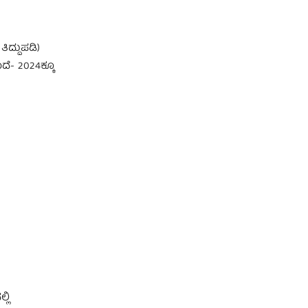
ದ್ದುಪಡಿ)
ೆ- 2024ಕ್ಕೂ
ಲಿ