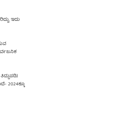
ದ್ದು, ಇದು
ಸುವ
ಾರ್ವಜನಿಕ
ದ್ದುಪಡಿ)
ೆ- 2024ಕ್ಕೂ