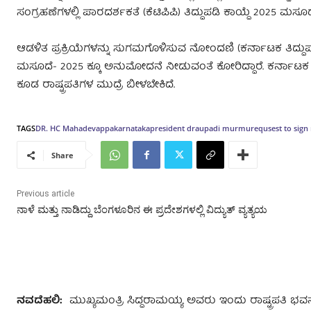
ಸಂಗ್ರಹಣೆಗಳಲ್ಲಿ ಪಾರದರ್ಶಕತೆ (ಕೆಟಿಪಿಪಿ) ತಿದ್ದುಪಡಿ ಕಾಯ್ದೆ 2025 
ಆಡಳಿತ ಪ್ರಕ್ರಿಯೆಗಳನ್ನು ಸುಗಮಗೊಳಿಸುವ ನೋಂದಣಿ (ಕರ್ನಾಟಕ ತಿದ್ದು
ಮಸೂದೆ- 2025 ಕ್ಕೂ ಅನುಮೋದನೆ ನೀಡುವಂತೆ ಕೋರಿದ್ದಾರೆ. ಕರ್ನಾಟಕ ಹ
ಕೂಡ ರಾಷ್ಟ್ರಪತಿಗಳ ಮುದ್ರೆ ಬೀಳಬೇಕಿದೆ.
TAGS
DR. HC Mahadevappa
karnataka
president draupadi murmu
requsest to sig
Share
Previous article
ನಾಳೆ ಮತ್ತು ನಾಡಿದ್ದು ಬೆಂಗಳೂರಿನ ಈ ಪ್ರದೇಶಗಳಲ್ಲಿ ವಿದ್ಯುತ್‌ ವ್ಯತ್ಯಯ
ನವದೆಹಲಿ:
ಮುಖ್ಯಮಂತ್ರಿ ಸಿದ್ದರಾಮಯ್ಯ ಅವರು ಇಂದು ರಾಷ್ಟ್ರಪತಿ ಭವನ