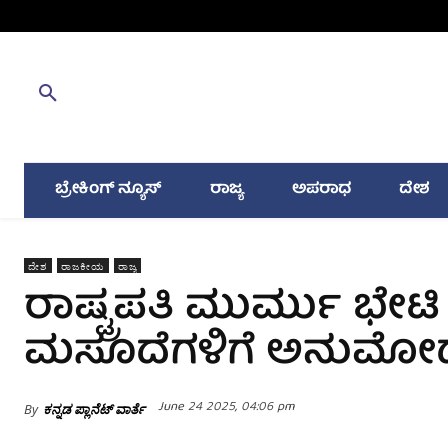
ಬ್ರೇಕಿಂಗ್ ನ್ಯೂಸ್
ರಾಜ್ಯ
ಅಪರಾಧ
ದೇಶ
ದೇಶ
ರಾಜಕೀಯ
ರಾಜ್ಯ
ರಾಷ್ಟ್ರಪತಿ ಮುರ್ಮು ಭೇಟ
ಮಸೂದೆಗಳಿಗೆ ಅನುಮೋದನ
June 24 2025, 04:06 pm
By
ಕನ್ನಡ ಪ್ಲಾನೆಟ್ ವಾರ್ತೆ