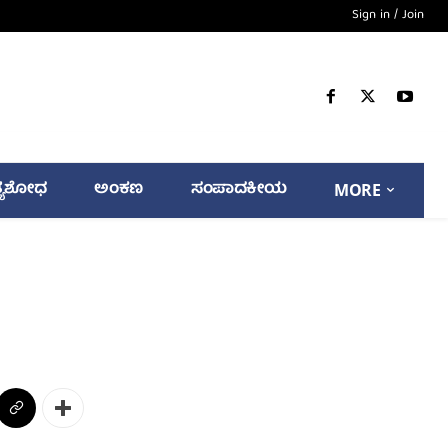
Sign in / Join
್ಯಶೋಧ
ಅಂಕಣ
ಸಂಪಾದಕೀಯ
MORE