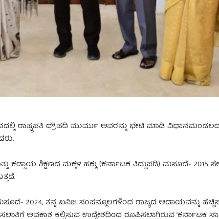
ದಲ್ಲಿ ರಾಷ್ಟ್ರಪತಿ ದ್ರೌಪದಿ ಮುರ್ಮು ಅವರನ್ನು ಭೇಟಿ ಮಾಡಿ ವಿಧಾನಮಂಡಲದಲ್
ದರು.
ಕಡ್ಡಾಯ ಶಿಕ್ಷಣದ ಮಕ್ಕಳ ಹಕ್ಕು (ಕರ್ನಾಟಕ ತಿದ್ದುಪಡಿ) ಮಸೂದೆ- 2015 ಸೇರಿ
ತ್ತದೆ.
ಮಸೂದೆ- 2024, ತನ್ನ ಖನಿಜ ಸಂಪನ್ಮೂಲಗಳಿಂದ ರಾಜ್ಯದ ಆದಾಯವನ್ನು ಹೆಚ್ಚಿ
ಷ್ಟು ಮೀಸಲಾತಿಗೆ ಅವಕಾಶ ಕಲ್ಪಿಸುವ ಉದ್ದೇಶದಿಂದ ರೂಪಿಸಲಾಗಿರುವ ‘ಕರ್ನಾಟಕ ಸ