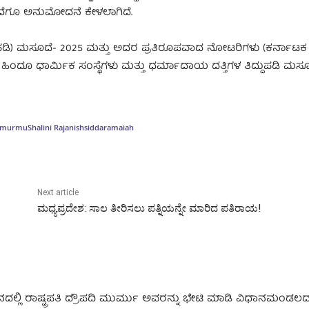
ಮಸೂದೆಗೂ ಅನುಮೋದನೆ ಕೇಳಲಾಗಿದೆ.
ಪಡಿ) ಮಸೂದೆ- 2025 ಮತ್ತು ಅದರ ಪ್ರತಿರೂಪವಾದ ನೋಟರಿಗಳು (ಕರ್ನಾಟಕ ತಿ
ಿಂದೂ ಧಾರ್ಮಿಕ ಸಂಸ್ಥೆಗಳು ಮತ್ತು ಧರ್ಮಾದಾಯ ದತ್ತಿಗಳ ತಿದ್ದುಪಡಿ ಮಸೂದ
n murmu
Shalini Rajanish
siddaramaiah
Next article
ಮಧ್ಯ‍ಪ್ರದೇಶ: ಸಾಲ ತೀರಿಸಲು ಪತ್ನಿಯನ್ನೇ ಮಾರಿದ ಪತಿರಾಯ!
ದಲ್ಲಿ ರಾಷ್ಟ್ರಪತಿ ದ್ರೌಪದಿ ಮುರ್ಮು ಅವರನ್ನು ಭೇಟಿ ಮಾಡಿ ವಿಧಾನಮಂಡಲದಲ್