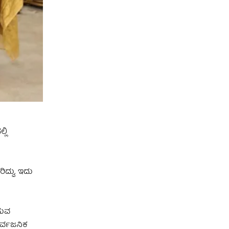
ಲಿ
ದ್ದು, ಇದು
ಸುವ
ಾರ್ವಜನಿಕ