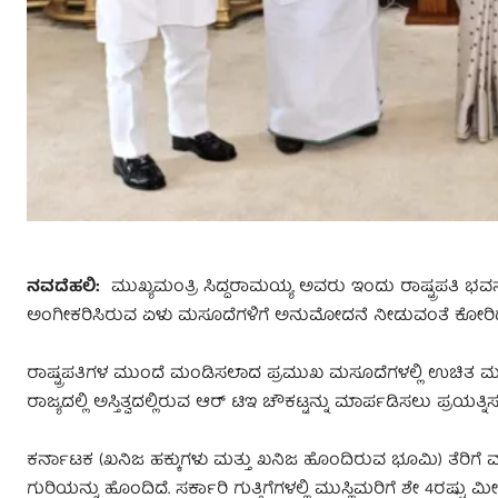
ನವದೆಹಲಿ:
ಮುಖ್ಯಮಂತ್ರಿ ಸಿದ್ದರಾಮಯ್ಯ ಅವರು ಇಂದು ರಾಷ್ಟ್ರಪತಿ ಭವನ
ಅಂಗೀಕರಿಸಿರುವ ಏಳು ಮಸೂದೆಗಳಿಗೆ ಅನುಮೋದನೆ ನೀಡುವಂತೆ ಕೋರಿ
ರಾಷ್ಟ್ರಪತಿಗಳ ಮುಂದೆ ಮಂಡಿಸಲಾದ ಪ್ರಮುಖ ಮಸೂದೆಗಳಲ್ಲಿ ಉಚಿತ ಮತ್ತು 
ರಾಜ್ಯದಲ್ಲಿ ಅಸ್ತಿತ್ವದಲ್ಲಿರುವ ಆರ್‌ ಟಿಇ ಚೌಕಟ್ಟನ್ನು ಮಾರ್ಪಡಿಸಲು ಪ್ರಯತ್ನಿಸು
ಕರ್ನಾಟಕ (ಖನಿಜ ಹಕ್ಕುಗಳು ಮತ್ತು ಖನಿಜ ಹೊಂದಿರುವ ಭೂಮಿ) ತೆರಿಗೆ 
ಗುರಿಯನ್ನು ಹೊಂದಿದೆ. ಸರ್ಕಾರಿ ಗುತ್ತಿಗೆಗಳಲ್ಲಿ ಮುಸ್ಲಿಮರಿಗೆ ಶೇ 4ರ