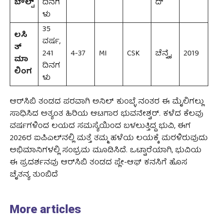
ಬೌಲ್ಟ್
ದಿನಗ
ದ್
ಳು
35
ಲಸಿ
ವರ್ಷ,
ತ್
241
4-37
MI
CSK
ಚೆನ್ನೈ
2019
ಮಾ
ದಿನಗ
ಲಿಂಗ
ಳು
ಆರ್‌ಸಿಬಿ ತಂಡದ ಪರವಾಗಿ ಅನಿಲ್ ಕುಂಬ್ಳೆ ನಂತರ ಈ ಮೈಲಿಗಲ್ಲು
ಸಾಧಿಸಿದ ಅತ್ಯಂತ ಹಿರಿಯ ಆಟಗಾರ ಭುವನೇಶ್ವರ್. ಕಳೆದ ಕೆಲವು
ವರ್ಷಗಳಿಂದ ಲಯದ ಸಮಸ್ಯೆಯಿಂದ ಬಳಲುತ್ತಿದ್ದ ಭುವಿ, ಈಗ
2026ರ ಐಪಿಎಲ್‌ನಲ್ಲಿ ಮತ್ತೆ ತಮ್ಮ ಹಳೆಯ ಲಯಕ್ಕೆ ಮರಳಿರುವುದು
ಅಭಿಮಾನಿಗಳಲ್ಲಿ ಸಂಭ್ರಮ ಮೂಡಿಸಿದೆ. ಒಟ್ಟಾರೆಯಾಗಿ, ಭುವಿಯ
ಈ ಪ್ರದರ್ಶನವು ಆರ್‌ಸಿಬಿ ತಂಡದ ಪ್ಲೇ-ಆಫ್ ಕನಸಿಗೆ ಹೊಸ
ಚೈತನ್ಯ ತುಂಬಿದೆ
More articles