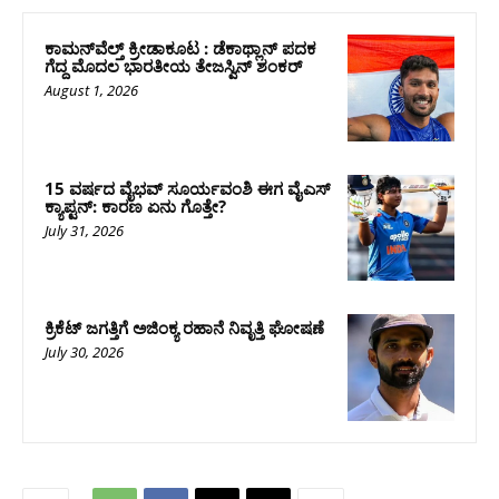
ಕಾಮನ್‌ವೆಲ್ತ್ ಕ್ರೀಡಾಕೂಟ : ಡೆಕಾಥ್ಲಾನ್ ಪದಕ
ಗೆದ್ದ ಮೊದಲ ಭಾರತೀಯ ತೇಜಸ್ವಿನ್ ಶಂಕರ್
August 1, 2026
15 ವರ್ಷದ ವೈಭವ್ ಸೂರ್ಯವಂಶಿ ಈಗ ವೈಎಸ್
ಕ್ಯಾಪ್ಟನ್: ಕಾರಣ ಏನು ಗೊತ್ತೇ?
July 31, 2026
ಕ್ರಿಕೆಟ್‌ ಜಗತ್ತಿಗೆ ಅಜಿಂಕ್ಯ ರಹಾನೆ ನಿವೃತ್ತಿ ಘೋಷಣೆ
July 30, 2026