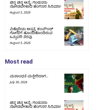
ಚಿನ್ನ ಚಿನ್ನ ಆಸೈ: ಗಂಡಸರು
ನೋಡಬೇಕಾದ ಹೆಂಗಸರ ಸಿನಿಮಾ!
August 5, 2026
ವಿಕ್ಟೊರಿಯ ಆಸ್ಪತ್ರೆ ಕಂಪೌಂಡ್
ಗೋಡೆಗೆ ಹೊಂದಿಕೊಂಡಿರುವ
ಒತ್ತುವರಿ ತೆರವು
August 5, 2026
Most read
ಮತಾಂಧತೆ ಮತ್ತೇರಿದಾಗ…
July 30, 2026
ಚಿನ್ನ ಚಿನ್ನ ಆಸೈ: ಗಂಡಸರು
ನೋಡಬೇಕಾದ ಹೆಂಗಸರ ಸಿನಿಮಾ!