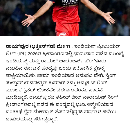
ರಾಯ್‌ಪುರ (
ಛತ್ತೀಸ್
ಗಢ) ಮೇ 11
:
ಇಂಡಿಯನ್ ಪ್ರೀಮಿಯರ್
ಲೀಗ್ (IPL) 2026ರ ಕ್ರೀಡಾಂಗಣದಲ್ಲಿ ಭಾನುವಾರ ನಡೆದ ಮುಂಬೈ
ಇಂಡಿಯನ್ಸ್ ಮತ್ತು ರಾಯಲ್ ಚಾಲೆಂಜರ್ಸ್ ಬೆಂಗಳೂರು
ನಡುವಿನ ರೋಚಕ ಪಂದ್ಯವು ಒಂದು ಐತಿಹಾಸಿಕ ಕ್ಷಣಕ್ಕೆ
ಸಾಕ್ಷಿಯಾಯಿತು. ಟೀಮ್ ಇಂಡಿಯಾದ ಅನುಭವಿ ವೇಗಿ, ‘ಸ್ವಿಂಗ್
ಸುಲ್ತಾನ್’ ಭುವನೇಶ್ವರ್ ಕುಮಾರ್ ತಮ್ಮ ಅದ್ಭುತ ಬೌಲಿಂಗ್
ಮೂಲಕ ಕ್ರಿಕೆಟ್ ಲೋಕವೇ ಬೆರಗಾಗುವಂತಹ ಸಾಧನೆ
ಮಾಡಿದ್ದಾರೆ. ರಾಯ್‌ಪುರದ ಶಹೀದ್ ವೀರ್ ನಾರಾಯಣ್ ಸಿಂಗ್
ಕ್ರೀಡಾಂಗಣದಲ್ಲಿ ನಡೆದ ಈ ಪಂದ್ಯದಲ್ಲಿ ಭುವಿ, ಆಸ್ಟ್ರೇಲಿಯಾದ
ದಂತಕಥೆ ಗ್ಲೆನ್ ಮೆಕ್‌ಗ್ರಾತ್ ಹೆಸರಿನಲ್ಲಿದ್ದ 18 ವರ್ಷಗಳ ಹಳೆಯ
ದಾಖಲೆಯನ್ನು ಸರಿಗಟ್ಟಿದ್ದಾರೆ.