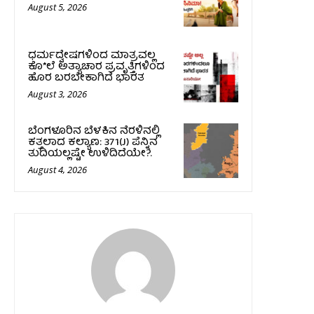
August 5, 2026
ಧರ್ಮದ್ವೇಷಗಳಿಂದ ಮಾತ್ರವಲ್ಲ
ಕೊ*ಲೆ ಅತ್ಯಾಚಾರ ಪ್ರವೃತ್ತಿಗಳಿಂದ
ಹೊರ ಬರಬೇಕಾಗಿದೆ ಭಾರತ
August 3, 2026
ಬೆಂಗಳೂರಿನ ಬೆಳಕಿನ ನೆರಳಿನಲ್ಲಿ
ಕತ್ತಲಾದ ಕಲ್ಯಾಣ: 371(J) ಪೆನ್ನಿನ
ತುದಿಯಲ್ಲಷ್ಟೇ ಉಳಿದಿದೆಯೇ?.
August 4, 2026