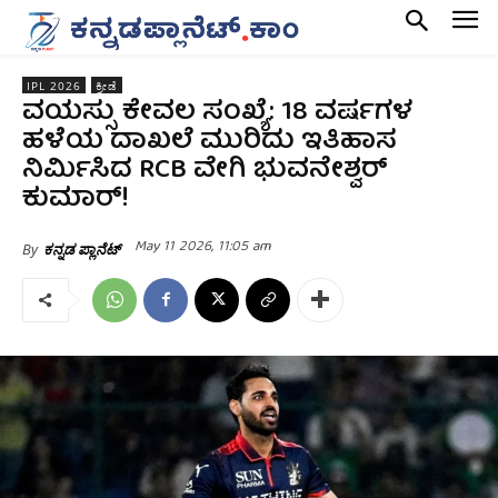
IPL 2026
ಕ್ರೀಡೆ
ವಯಸ್ಸು ಕೇವಲ ಸಂಖ್ಯೆ: 18 ವರ್ಷಗಳ
ಹಳೆಯ ದಾಖಲೆ ಮುರಿದು ಇತಿಹಾಸ
ನಿರ್ಮಿಸಿದ RCB ವೇಗಿ ಭುವನೇಶ್ವರ್
ಕುಮಾರ್!
May 11 2026, 11:05 am
By
ಕನ್ನಡ ಪ್ಲಾನೆಟ್