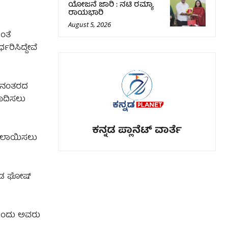
ಯೋಜನೆ ಜಾರಿ : ನಟಿ ರಮ್ಯಾ
ರಾಯಭಾರಿ
August 5, 2026
ಂತೆ
ರಿಸಿದ್ದೇವೆ
ೇ ನಂತರದ
ಾದಿಸಲು
ಕನ್ನಡ ಪ್ಲಾನೆಟ್ ವಾರ್ತೆ
 ಬದಲಾಯಿಸಲು
ೊಂಡ ಘೋಷ್
 ಎಂದು ಅವರು