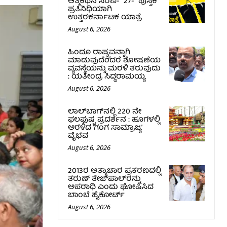
ಆತ್ಮಕಥನ ಸರಣಿ- 27- ಪುಸ್ತಕ
ಪ್ರತಿನಿಧಿಯಾಗಿ
ಉತ್ತರಕರ್ನಾಟಕ ಯಾತ್ರೆ
August 6, 2026
ಹಿಂದೂ ರಾಷ್ಟ್ರವನ್ನಾಗಿ
ಮಾಡುವುದೆಂದರೆ ಶೋಷಣೆಯ
ವ್ಯವಸ್ಥೆಯನ್ನು ಮರಳಿ ತರುವುದು
: ಯತೀಂದ್ರ ಸಿದ್ದರಾಮಯ್ಯ
August 6, 2026
ಲಾಲ್‍ಬಾಗ್‍ನಲ್ಲಿ 220 ನೇ
ಫಲಪುಷ್ಪ ಪ್ರದರ್ಶನ : ಹೂಗಳಲ್ಲಿ
ಅರಳಿದ ‘ಗಂಗ ಸಾಮ್ರಾಜ್ಯ’
ವೈಭವ
August 6, 2026
2013ರ ಅತ್ಯಾಚಾರ ಪ್ರಕರಣದಲ್ಲಿ
ತರುಣ್ ತೇಜ್‌ಪಾಲ್‌ರನ್ನು
ಅಪರಾಧಿ ಎಂದು ಘೋಷಿಸಿದ
ಬಾಂಬೆ ಹೈಕೋರ್ಟ್
August 6, 2026