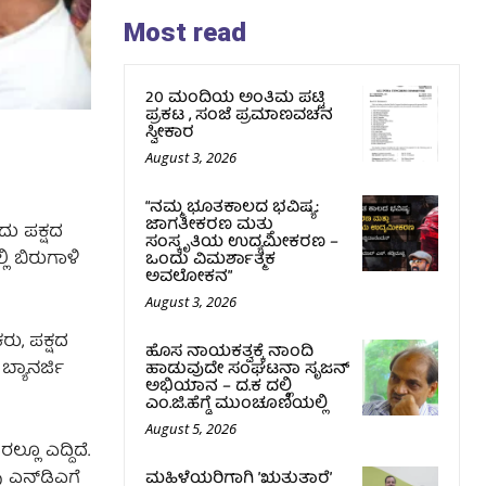
Most read
20 ಮಂದಿಯ ಅಂತಿಮ ಪಟ್ಟಿ
ಪ್ರಕಟ , ಸಂಜೆ ಪ್ರಮಾಣವಚನ
ಸ್ವೀಕಾರ
August 3, 2026
“ನಮ್ಮ ಭೂತಕಾಲದ ಭವಿಷ್ಯ:
ಜಾಗತೀಕರಣ ಮತ್ತು
ದು ಪಕ್ಷದ
ಸಂಸ್ಕೃತಿಯ ಉದ್ಯಮೀಕರಣ –
 ಬಿರುಗಾಳಿ
ಒಂದು ವಿಮರ್ಶಾತ್ಮಕ
ಅವಲೋಕನ”
August 3, 2026
ರು, ಪಕ್ಷದ
ಹೊಸ ನಾಯಕತ್ವಕ್ಕೆ ನಾಂದಿ
್ಯಾನರ್ಜಿ
ಹಾಡುವುದೇ ಸಂಘಟನಾ ಸೃಜನ್
ಅಭಿಯಾನ – ದ.ಕ ದಲ್ಲಿ
ಎಂ.ಜಿ.ಹೆಗ್ಡೆ ಮುಂಚೂಣಿಯಲ್ಲಿ
August 5, 2026
ೂ ಎದ್ದಿದೆ.
 ಎನ್‌ಡಿಎಗೆ
ಮಹಿಳೆಯರಿಗಾಗಿ ʼಋತುತಾರೆʼ