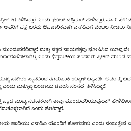
ಕರ್‌ಗೆ ತಿಳಿಸಿದ್ದಾರೆ ಎಂದು ಘೋಷ್ ದಸ್ತಿದಾರ್ ಹೇಳಿದ್ದಾರೆ. ನಾನು ಸೇರಿದ
 ಅವರಿಗೆ ಪತ್ರ ಬರೆದು ಔಪಚಾರಿಕವಾಗಿ ಎನ್‌ಡಿಎಗೆ ಬೆಂಬಲ ನೀಡಲು ನಿರ್ಧ
ಿ ಮುಂದುವರೆದಿದ್ದಾರೆ ಮತ್ತು ಪಕ್ಷದ ನಾಯಕತ್ವವು ಘೋಷಿಸಿದ ಯಾವುದ
ಣಗೊಳಿಸಲಾಗಿಲ್ಲ ಎಂದು ಭಿನ್ನಮತೀಯ ಸಂಸದರು ಸ್ಪೀಕರ್ ಮುಂದೆ ವ
ಮುಖ್ಯ ಸಚೇತಕ ಸ್ಥಾನದಿಂದ ತೆಗೆದುಹಾಕಿ ಕಲ್ಯಾಣ್ ಬ್ಯಾನರ್ಜಿ ಅವರನ್ನು
ಲ್ಲ ಎಂದು ಮತ್ತೊಬ್ಬ ಬಂಡಾಯ ಟಿಎಂಸಿ ಸಂಸದ ತಿಳಿಸಿದ್ದಾರೆ.
್ಲಿ ಪಕ್ಷದ ಮುಖ್ಯ ಸಚೇತಕರಾಗಿ ತಾವು ಮುಂದುವರಿಯುವುದಾಗಿ ಹೇಳಿಕ
ೊಳ್ಳಲಾಗಿದೆ ಎಂದು ಹೇಳಿದ್ದಾರೆ.
ಯದ ರಾಜಕೀಯ ಹಾದಿಯು ಎನ್‌ಡಿಎ ಯೊಂದಿಗೆ ಹೋಗಬೇಕು ಎಂದು ನಂಬುತ್ತೇವೆ