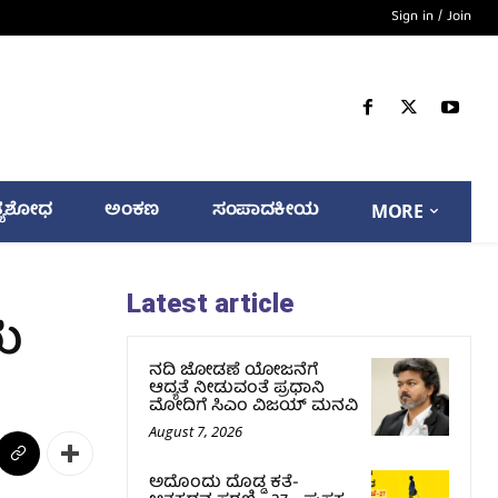
Sign in / Join
್ಯಶೋಧ
ಅಂಕಣ
ಸಂಪಾದಕೀಯ
MORE
Latest article
ರು
ನದಿ ಜೋಡಣೆ ಯೋಜನೆಗೆ
ಆದ್ಯತೆ ನೀಡುವಂತೆ ಪ್ರಧಾನಿ
ಮೋದಿಗೆ ಸಿಎಂ ವಿಜಯ್‌ ಮನವಿ
August 7, 2026
ಅದೊಂದು ದೊಡ್ಡ ಕತೆ-