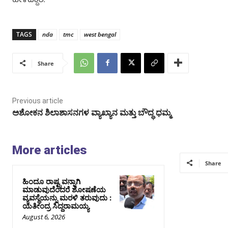
ಹೇಳಿದ್ದಾರೆ.
TAGS
nda
tmc
west bengal
Share
Previous article
ಅಶೋಕನ ಶಿಲಾಶಾಸನಗಳ ವ್ಯಾಖ್ಯಾನ ಮತ್ತು ಬೌದ್ಧ ಧಮ್ಮ
More articles
Share
ಹಿಂದೂ ರಾಷ್ಟ್ರವನ್ನಾಗಿ
ಮಾಡುವುದೆಂದರೆ ಶೋಷಣೆಯ
ವ್ಯವಸ್ಥೆಯನ್ನು ಮರಳಿ ತರುವುದು :
ಯತೀಂದ್ರ ಸಿದ್ದರಾಮಯ್ಯ
August 6, 2026