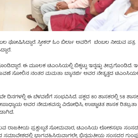
ಬಲ ಘೋಷಿಸಿದ್ದಾರೆ. ಸ್ಪೀಕರ್ ಓಂ ಬಿರ್ಲಾ ಅವರಿಗೆ ಬೆಂಬಲ ನೀಡುವ ಪತ್ರ
ದಾರೆ.
ಾರೆ. ಈ ಮೂಲಕ ಟಿಎಂಸಿಯಲ್ಲಿ ಬಿಕ್ಕಟ್ಟು ಇನ್ನಷ್ಟು ತೀವ್ರಗೊಂಡಿದೆ. ಇ
ಾವಣೆ ಸೋಲಿನ ನಂತರ ಮಮತಾ ಬ್ಯಾನರ್ಜಿ ಅವರ ನೇತೃತ್ವದ ಟಿಎಂಸಿಯಲ್ಲಿ
ೇ ದಿನಗಳಲ್ಲಿ ಈ ಬೆಳವಣಿಗೆ ಸಂಭವಿಸಿದೆ. ಪಕ್ಷದ 80 ಶಾಸಕರಲ್ಲಿ 58 ಶಾಸಕ
ಾಧ್ಯಾಯ ಅವರ ನೇಮಕವನ್ನು ವಿರೋಧಿಸಿ, ಉಚ್ಚಾಟಿತ ಶಾಸಕ ರಿತಬ್ರತಾ ಬ
ಡಾಗಿದೆ.
 ರಾಜಕೀಯ ಪ್ರಕ್ಷುಬ್ಧತೆ ಸೋಮವಾರ, ಟಿಎಂಸಿಯ ಲೋಕಸಭಾ ಸಂಸದರಲ್ಲ
ಕೂಟದ ಸಮಾವೇಶದಲ್ಲಿ ಭಾಗವಹಿಸಿರುವಾಗಲೇ, ಭಿನ್ನಮತೀಯ ಸಂಸದರ ಗುಂಪು