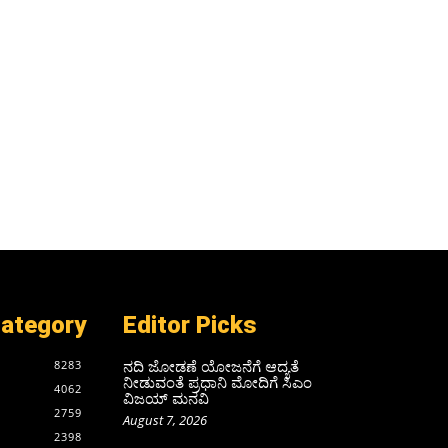
Category
Editor Picks
ನದಿ ಜೋಡಣೆ ಯೋಜನೆಗೆ ಆದ್ಯತೆ
8283
ನೀಡುವಂತೆ ಪ್ರಧಾನಿ ಮೋದಿಗೆ ಸಿಎಂ
4062
ವಿಜಯ್‌ ಮನವಿ
2759
August 7, 2026
2398