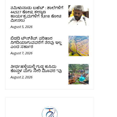
ತಮಿಳುನಾಡು ಬಜೆಟ್ : ಶಾಲೆಗಳಿಗೆ
₹44,527 ಕೋಟಿ, ಕಲ್ಯಾಣ
ಕಾರ್ಯಕ್ರಮಗಳಿಗೆ ₹9,818 ಕೋಟಿ
ಮೀಸಲು
August 5, 2026
ಬಿಡದಿ ಟೌನ್‌ಶಿಪ್‌: ಪರಿಹಾರ
ನಿಗದಿಯಾಗುವವರೆಗೆ ತೆರವು ಇಲ್ಲ
ಎಂದ ಸರ್ಕಾರ
August 7, 2026
ತೀರ್ಥಹಳ್ಳಿಯಲ್ಲಿ ಗುಡ್ಡ ಕುಸಿದು
ಕೊಪ್ಪಳ ಮಗು ಸೇರಿ ಮೂವರ *ವು
August 2, 2026