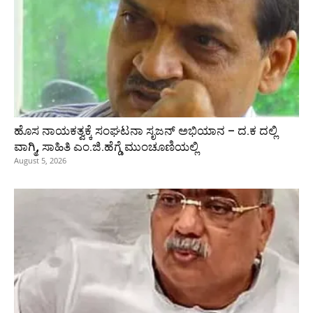
ಹೊಸ ನಾಯಕತ್ವಕ್ಕೆ ಸಂಘಟನಾ ಸೃಜನ್ ಅಭಿಯಾನ – ದ.ಕ ದಲ್ಲಿ
ವಾಗ್ಮಿ, ಸಾಹಿತಿ ಎಂ.ಜಿ.ಹೆಗ್ಡೆ ಮುಂಚೂಣಿಯಲ್ಲಿ
August 5, 2026