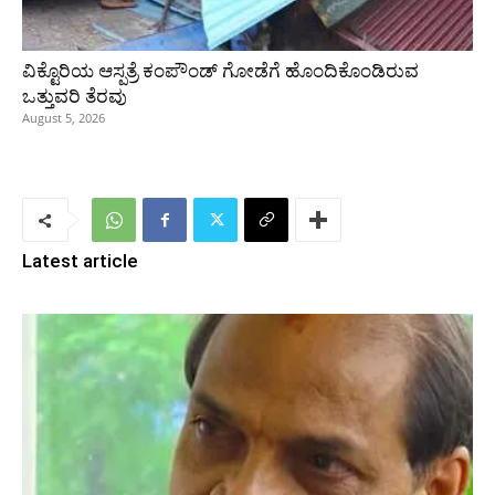
ವಿಕ್ಟೊರಿಯ ಆಸ್ಪತ್ರೆ ಕಂಪೌಂಡ್ ಗೋಡೆಗೆ ಹೊಂದಿಕೊಂಡಿರುವ
ಒತ್ತುವರಿ ತೆರವು
August 5, 2026
Latest article