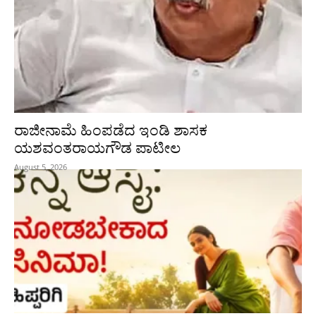
ರಾಜೀನಾಮೆ ಹಿಂಪಡೆದ ಇಂಡಿ ಶಾಸಕ
ಯಶವಂತರಾಯಗೌಡ ಪಾಟೀಲ
August 5, 2026