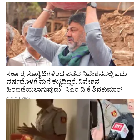
ಸರ್ಕಾರ, ಸೊಸೈಟಿಗಳಿಂದ ಪಡೆದ ನಿವೇಶನದಲ್ಲಿ ಐದು
ವರ್ಷದೊಳಗೆ ಮನೆ ಕಟ್ಟದಿದ್ದರೆ, ನಿವೇಶನ
ಹಿಂಪಡೆಯಲಾಗುವುದು : ಸಿಎಂ ಡಿ ಕೆ ಶಿವಕುಮಾರ್
August 1, 2026