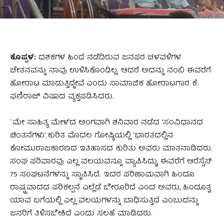
ಕೊಪ್ಪಳ:
ದಶಕಗಳ ಹಿಂದೆ ನಡೆದಿರುವ ಜನಪರ ಚಳವಳಿಗಳ
ಚೇತನವನ್ನು ನಾವು ಉಳಿಸಿಕೊಂಡಿಲ್ಲ. ಆದರೆ ಅದನ್ನು ನಂಬಿ ಈವರೆಗೆ
ಹೋರಾಟ ಮಾಡುತ್ತಿದ್ದೇವೆ ಎಂದು ಸಾಮಾಜಿಕ ಹೋರಾಟಗಾರ ಕೆ.
ಫಣಿರಾಜ್ ವಿಷಾದ ವ್ಯಕ್ತಪಡಿಸಿದರು.
`ಮೇ ಸಾಹಿತ್ಯ ಮೇಳ’ದ ಅಂಗವಾಗಿ ಶನಿವಾರ ನಡೆದ ‘ಸಂವಿಧಾನದ
ಚಿಂತನೆಗಳು’ ಕುರಿತ ಮೊದಲ ಗೋಷ್ಠಿಯಲ್ಲಿ ‘ಭಾರತದಲ್ಲಿನ
ಕೋಮುರಾಜಕಾರಣದ ಇತಿಹಾಸದ ಕುರಿತು ಅವರು ಮಾತನಾಡಿದರು.
ಸಂಘ ಪರಿವಾರವು ಎಲ್ಲ ವಲಯವನ್ನೂ ವ್ಯಾಪಿಸಿದ್ದು, ಈವರೆಗೆ ಆರೆಸ್ಸೆಸ್
75 ಸಂಘಟನೆಗಳನ್ನು ಸ್ಥಾಪಿಸಿದೆ. ಇದರ ಪರಿಣಾಮವಾಗಿ ಹಿಂದೂ
ರಾಷ್ಟ್ರವಾದದ ಪರಿಕಲ್ಪನೆ ಎಲ್ಲೆಡೆ ಬೇರೂರಿದೆ ಎಂದ ಅವರು, ಹಿಂದೂತ್ವ
ಯಾವ ಬಗೆಯಲ್ಲಿ ಎಲ್ಲ ವಲಯಗಳನ್ನು ಬಾಧಿಸುತ್ತಿದೆ ಎಂಬುದನ್ನು
ಜನರಿಗೆ ತಿಳಿಸಬೇಕಿದೆ ಎಂದು ಸಲಹೆ ಮಾಡಿದರು.