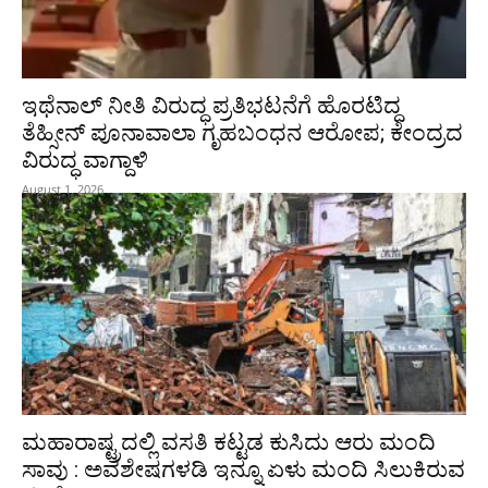
ಇಥೆನಾಲ್‌ ನೀತಿ ವಿರುದ್ಧ ಪ್ರತಿಭಟನೆಗೆ ಹೊರಟಿದ್ದ
ತೆಹ್ಸೀನ್‌ ಪೂನಾವಾಲಾ ಗೃಹಬಂಧನ ಆರೋಪ; ಕೇಂದ್ರದ
ವಿರುದ್ಧ ವಾಗ್ದಾಳಿ
August 1, 2026
ಮಹಾರಾಷ್ಟ್ರದಲ್ಲಿ ವಸತಿ ಕಟ್ಟಡ ಕುಸಿದು ಆರು ಮಂದಿ
ಸಾವು : ಅವಶೇಷಗಳಡಿ ಇನ್ನೂ ಏಳು ಮಂದಿ ಸಿಲುಕಿರುವ