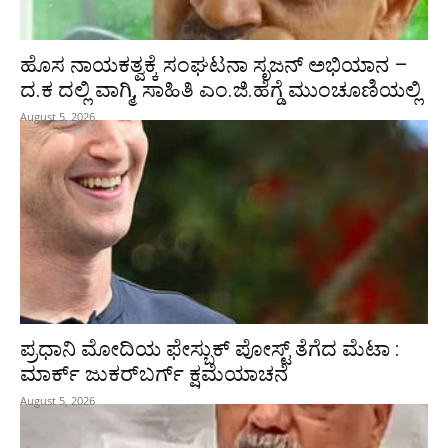
ಹೊಸ ನಾಯಕತ್ವಕ್ಕೆ ಸಂಘಟನಾ ಸೃಜನ್ ಅಭಿಯಾನ –
ದ.ಕ ದಲ್ಲಿ ವಾಗ್ಮಿ, ಸಾಹಿತಿ ಎಂ.ಜಿ.ಹೆಗ್ಡೆ ಮುಂಚೂಣಿಯಲ್ಲಿ
August 5, 2026
ಪ್ರಧಾನಿ ಮೋದಿಯ ಫೇಸ್ಬುಕ್‌ ಪೋಸ್ಟ್‌ ತೆಗೆದ ಮೆಟಾ :
ಮಾರ್ಕ್ ಜುಕರ್‌ಬರ್ಗ್ ಕ್ಷಮೆಯಾಚನೆ
August 5, 2026