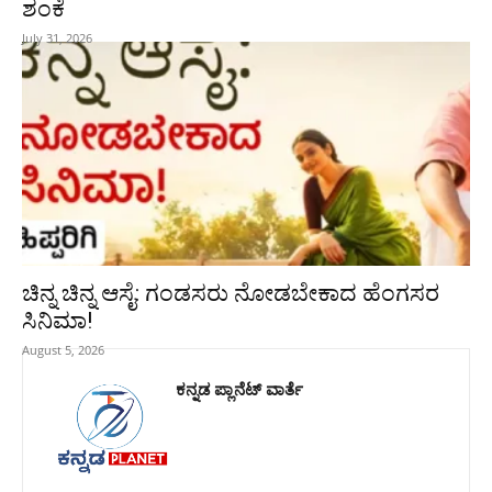
ಶಂಕೆ
July 31, 2026
ಚಿನ್ನ ಚಿನ್ನ ಆಸೈ: ಗಂಡಸರು ನೋಡಬೇಕಾದ ಹೆಂಗಸರ
ಸಿನಿಮಾ!
August 5, 2026
ಕನ್ನಡ ಪ್ಲಾನೆಟ್ ವಾರ್ತೆ