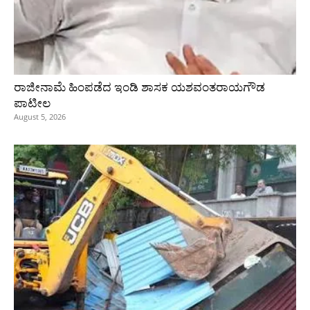
ರಾಜೀನಾಮೆ ಹಿಂಪಡೆದ ಇಂಡಿ ಶಾಸಕ ಯಶವಂತರಾಯಗೌಡ
ಪಾಟೀಲ
August 5, 2026