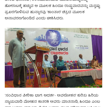
ಹೋರಾಟಕ್ಕೆ ಹಚ್ಚುವ ಆ ಮೂಲಕ ಹಿಂದೂ ರಾಷ್ಟ್ರವಾದವನ್ನು ಮತ್ತಷ್ಟು
ಪ್ರಖರಗೊಳಿಸುವ ಹುನ್ನಾರವು ‘ಕಾಂತಾರ’ ಚಿತ್ರದ ಮೂಲಕ
ಅನಾವರಣಗೊಂಡಿದೆ ಎಂದು ಟೀಕಿಸಿದರು.
‘ಸಂವಿಧಾನ ಪೀಠಿಕಾ ಭಾಗ: ಆದರ್ಶ- ಅವಲೋಕನ’ ಕುರಿತು ಹಿರಿಯ
ನ್ಯಾಯವಾದಿ ಮೋಹನ ಕಾತರಕಿ ಅವರು ಮಾತನಾಡಿ, ಹಿಂದೂ ಎಂಬ