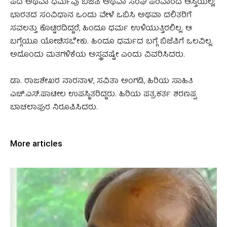
ಪದ ಅಥವಾ ಧರ್ಮವು ಬಿಜೆಪಿ ಅಥವಾ ಸಂಘ ಪರಿವಾರದ ಆಸ್ತಿಯಲ್ಲ;
ಭಾರತದ ಸಂವಿಧಾನ ಒಂದು ವೇಳೆ ಒಬಿಸಿ ಅಥವಾ ದಲಿತರಿಗೆ
ಸವಲತ್ತು ಕೊಟ್ಟಿರದಿದ್ದರೆ, ಹಿಂದೂ ಧರ್ಮ ಉಳಿಯುತ್ತಿರಲಿಲ್ಲ. ಆ
ಬಗ್ಗೆಯೂ ಯೋಚಿಸಬೇಕು. ಹಿಂದೂ ಧರ್ಮದ ಬಗ್ಗೆ ಬಿಜೆಪಿಗೆ ಒಲವಿಲ್ಲ.
ಅದೊಂದು ಮತಗಳಿಕೆಯ ಅಸ್ತ್ರವಷ್ಟೇ ಎಂದು ವಿವರಿಸಿದರು.
ಡಾ. ರಾಜಶೇಖರ ನಾರನಾಳ, ಸವಿತಾ ಅಂಗಡಿ, ಹಿರಿಯ ಸಾಹಿತಿ
ಎಚ್.ಎಸ್.ಪಾಟೀಲ ಉಪಸ್ಥಿತರಿದ್ದರು. ಹಿರಿಯ ಪತ್ರಕರ್ತ ಶರಣಪ್ಪ
ಬಾಚಲಾಪುರ ನಿರೂಪಿಸಿದರು.
More articles