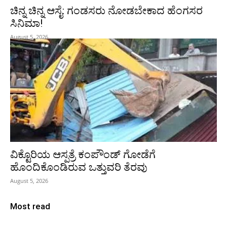
ಚಿನ್ನ ಚಿನ್ನ ಆಸೈ: ಗಂಡಸರು ನೋಡಬೇಕಾದ ಹೆಂಗಸರ
ಸಿನಿಮಾ!
August 5, 2026
ವಿಕ್ಟೊರಿಯ ಆಸ್ಪತ್ರೆ ಕಂಪೌಂಡ್ ಗೋಡೆಗೆ
ಹೊಂದಿಕೊಂಡಿರುವ ಒತ್ತುವರಿ ತೆರವು
August 5, 2026
Most read