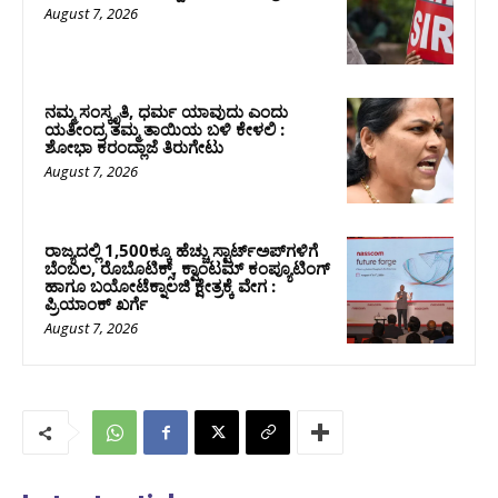
August 7, 2026
ನಮ್ಮ ಸಂಸ್ಕೃತಿ, ಧರ್ಮ ಯಾವುದು ಎಂದು
ಯತೀಂದ್ರ ತಮ್ಮ ತಾಯಿಯ ಬಳಿ ಕೇಳಲಿ :
ಶೋಭಾ ಕರಂದ್ಲಾಜೆ ತಿರುಗೇಟು
August 7, 2026
ರಾಜ್ಯದಲ್ಲಿ 1,500ಕ್ಕೂ ಹೆಚ್ಚು ಸ್ಟಾರ್ಟ್‌ಅಪ್‌ಗಳಿಗೆ
ಬೆಂಬಲ, ರೊಬೊಟಿಕ್ಸ್, ಕ್ವಾಂಟಮ್ ಕಂಪ್ಯೂಟಿಂಗ್
ಹಾಗೂ ಬಯೋಟೆಕ್ನಾಲಜಿ ಕ್ಷೇತ್ರಕ್ಕೆ ವೇಗ :
ಪ್ರಿಯಾಂಕ್‌ ಖರ್ಗೆ
August 7, 2026