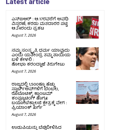
Latest article
ಎಸ್‌ಐಆರ್‌ : ಆ.17ರವರೆಗೆ ಅವಧಿ
ವಿಸ್ತರಣೆ, ಕರಡು ಮತದಾರರ ಪಟ್ಟಿ
ಆ.24ರಂದು ಪ್ರಕಟ
August 7, 2026
ನಮ್ಮ ಸಂಸ್ಕೃತಿ, ಧರ್ಮ ಯಾವುದು
ಎಂದು ಯತೀಂದ್ರ ತಮ್ಮ ತಾಯಿಯ
ಬಳಿ ಕೇಳಲಿ :
ಶೋಭಾ ಕರಂದ್ಲಾಜೆ ತಿರುಗೇಟು
August 7, 2026
ರಾಜ್ಯದಲ್ಲಿ 1,500ಕ್ಕೂ ಹೆಚ್ಚು
ಸ್ಟಾರ್ಟ್‌ಅಪ್‌ಗಳಿಗೆ ಬೆಂಬಲ,
ರೊಬೊಟಿಕ್ಸ್, ಕ್ವಾಂಟಮ್
ಕಂಪ್ಯೂಟಿಂಗ್ ಹಾಗೂ
ಬಯೋಟೆಕ್ನಾಲಜಿ ಕ್ಷೇತ್ರಕ್ಕೆ ವೇಗ :
ಪ್ರಿಯಾಂಕ್‌ ಖರ್ಗೆ
August 7, 2026
ಉಡುಪಿಯನ್ನು ಬೆಚ್ಚಿಬೀಳಿಸಿದ