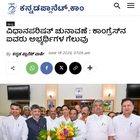
ರಾಜ್ಯ
ವಿಧಾನಪರಿಷತ್‌ ಚುನಾವಣೆ : ಕಾಂಗ್ರೆಸ್‌ನ
ಐವರು ಅಭ್ಯರ್ಥಿಗಳ ಗೆಲುವು
June 18 2026, 07:06 pm
By
ಕನ್ನಡ ಪ್ಲಾನೆಟ್ ವಾರ್ತೆ