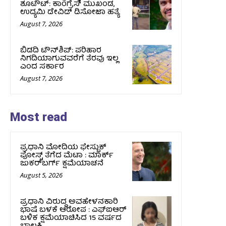
ಶೂಟೌಟ್‌: ಕಾಂಗ್ರೆಸ್‌ ಮುಖಂಡ,
ಉದ್ಯಮಿ ಡೇವಿಡ್ ಡಿಸೋಜಾ ಹತ್ಯೆ
August 7, 2026
ಬಿಡದಿ ಟೌನ್‌ಶಿಪ್‌: ಪರಿಹಾರ
ನಿಗದಿಯಾಗುವವರೆಗೆ ತೆರವು ಇಲ್ಲ
ಎಂದ ಸರ್ಕಾರ
August 7, 2026
Most read
ಪ್ರಧಾನಿ ಮೋದಿಯ ಫೇಸ್ಬುಕ್‌
ಪೋಸ್ಟ್‌ ತೆಗೆದ ಮೆಟಾ : ಮಾರ್ಕ್
ಜುಕರ್‌ಬರ್ಗ್ ಕ್ಷಮೆಯಾಚನೆ
August 5, 2026
ಪ್ರಧಾನಿ ವಿರುದ್ಧ ಅವಹೇಳನಕಾರಿ
ಭಾಷೆ ಬಳಕೆ ಆರೋಪ : ಎಫ್‌ಐಆರ್‌
ಬಳಿಕ ಕ್ಷಮೆಯಾಚಿಸಿದ 15 ವರ್ಷದ