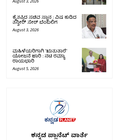
August 3, 2026
ಕೈತಪ್ಪಿದ ಸಚಿವ ಸ್ಥಾನ : ವಿಷ ಕುಡಿದ
ತನ್ವೀರ್‌ ಸೇಠ್‌ ಬೆಂಬಲಿಗ
August 3, 2026
ಮಹಿಳೆಯರಿಗಾಗಿ ʼಋತುತಾರೆʼ
ಯೋಜನೆ ಜಾರಿ : ನಟಿ ರಮ್ಯಾ
ರಾಯಭಾರಿ
August 5, 2026
ಕನ್ನಡ ಪ್ಲಾನೆಟ್ ವಾರ್ತೆ