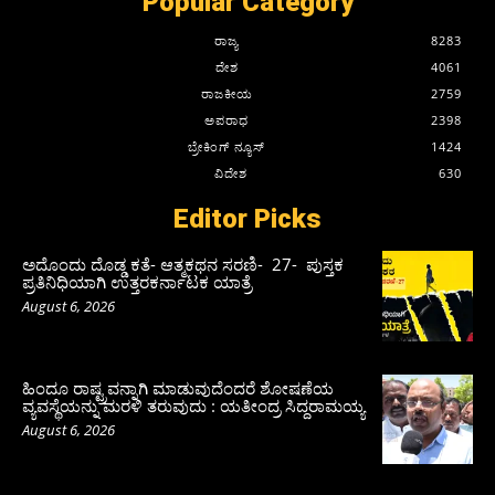
Popular Category
ರಾಜ್ಯ
8283
ದೇಶ
4061
ರಾಜಕೀಯ
2759
ಅಪರಾಧ
2398
ಬ್ರೇಕಿಂಗ್ ನ್ಯೂಸ್
1424
ವಿದೇಶ
630
Editor Picks
ಅದೊಂದು ದೊಡ್ಡ ಕತೆ- ಆತ್ಮಕಥನ ಸರಣಿ- 27- ಪುಸ್ತಕ
ಪ್ರತಿನಿಧಿಯಾಗಿ ಉತ್ತರಕರ್ನಾಟಕ ಯಾತ್ರೆ
August 6, 2026
ಹಿಂದೂ ರಾಷ್ಟ್ರವನ್ನಾಗಿ ಮಾಡುವುದೆಂದರೆ ಶೋಷಣೆಯ
ವ್ಯವಸ್ಥೆಯನ್ನು ಮರಳಿ ತರುವುದು : ಯತೀಂದ್ರ ಸಿದ್ದರಾಮಯ್ಯ
August 6, 2026