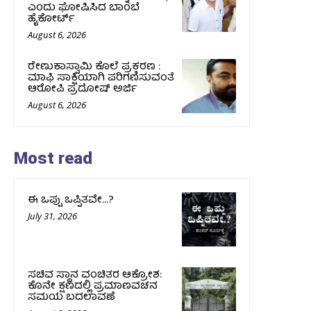
ಎಂದು ಘೋಷಿಸಿದ ಬಾಂಬೆ
ಹೈಕೋರ್ಟ್
August 6, 2026
ರೇಣುಕಾಸ್ವಾಮಿ ಕೊಲೆ ಪ್ರಕರಣ :
ಮಾಫಿ ಸಾಕ್ಷಿಯಾಗಿ ಪರಿಗಣಿಸುವಂತೆ
ಆರೋಪಿ ಪ್ರದೋಷ್‌ ಅರ್ಜಿ
August 6, 2026
Most read
ಈ ಒಪ್ಪು ಒಪ್ಪಿತವೇ…?
July 31, 2026
ಸಚಿವ ಸ್ಥಾನ ವಂಚಿತರ ಆಕ್ರೋಶ:
ಕೊನೇ ಕ್ಷಣದಲ್ಲಿ ಪ್ರಮಾಣವಚನ
ಸಮಯ ಬದಲಾವಣೆ