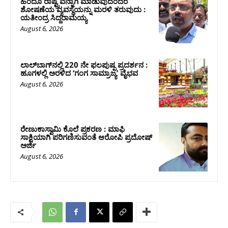
ಹಿಂದೂ ರಾಷ್ಟ್ರವನ್ನಾಗಿ ಮಾಡುವುದೆಂದರೆ
ಶೋಷಣೆಯ ವ್ಯವಸ್ಥೆಯನ್ನು ಮರಳಿ ತರುವುದು :
ಯತೀಂದ್ರ ಸಿದ್ದರಾಮಯ್ಯ
August 6, 2026
ಲಾಲ್‍ಬಾಗ್‍ನಲ್ಲಿ 220 ನೇ ಫಲಪುಷ್ಪ ಪ್ರದರ್ಶನ :
ಹೂಗಳಲ್ಲಿ ಅರಳಿದ ‘ಗಂಗ ಸಾಮ್ರಾಜ್ಯ’ ವೈಭವ
August 6, 2026
ರೇಣುಕಾಸ್ವಾಮಿ ಕೊಲೆ ಪ್ರಕರಣ : ಮಾಫಿ
ಸಾಕ್ಷಿಯಾಗಿ ಪರಿಗಣಿಸುವಂತೆ ಆರೋಪಿ ಪ್ರದೋಷ್‌
ಅರ್ಜಿ
August 6, 2026