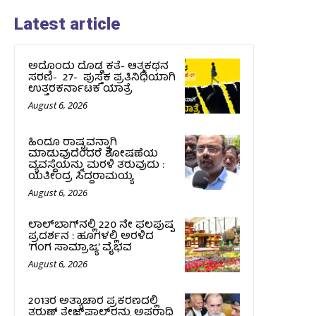
Latest article
ಅದೊಂದು ದೊಡ್ಡ ಕತೆ- ಆತ್ಮಕಥನ
ಸರಣಿ- 27- ಪುಸ್ತಕ ಪ್ರತಿನಿಧಿಯಾಗಿ
ಉತ್ತರಕರ್ನಾಟಕ ಯಾತ್ರೆ
August 6, 2026
ಹಿಂದೂ ರಾಷ್ಟ್ರವನ್ನಾಗಿ
ಮಾಡುವುದೆಂದರೆ ಶೋಷಣೆಯ
ವ್ಯವಸ್ಥೆಯನ್ನು ಮರಳಿ ತರುವುದು :
ಯತೀಂದ್ರ ಸಿದ್ದರಾಮಯ್ಯ
August 6, 2026
ಲಾಲ್‍ಬಾಗ್‍ನಲ್ಲಿ 220 ನೇ ಫಲಪುಷ್ಪ
ಪ್ರದರ್ಶನ : ಹೂಗಳಲ್ಲಿ ಅರಳಿದ
‘ಗಂಗ ಸಾಮ್ರಾಜ್ಯ’ ವೈಭವ
August 6, 2026
2013ರ ಅತ್ಯಾಚಾರ ಪ್ರಕರಣದಲ್ಲಿ
ತರುಣ್ ತೇಜ್‌ಪಾಲ್‌ರನ್ನು ಅಪರಾಧಿ