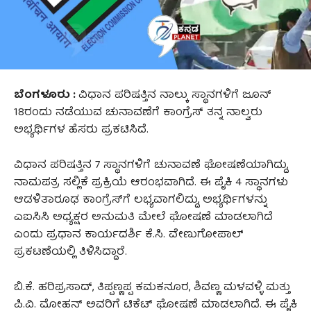
ಬೆಂಗಳೂರು :
ವಿಧಾನ ಪರಿಷತ್ತಿನ ನಾಲ್ಕು ಸ್ಥಾನಗಳಿಗೆ ಜೂನ್
18ರಂದು ನಡೆಯುವ ಚುನಾವಣೆಗೆ ಕಾಂಗ್ರೆಸ್ ತನ್ನ ನಾಲ್ವರು
ಅಭ್ಯರ್ಥಿಗಳ ಹೆಸರು ಪ್ರಕಟಿಸಿದೆ.
ವಿಧಾನ ಪರಿಷತ್ತಿನ 7 ಸ್ಥಾನಗಳಿಗೆ ಚುನಾವಣೆ ಘೋಷಣೆಯಾಗಿದ್ದು,
ನಾಮಪತ್ರ ಸಲ್ಲಿಕೆ ಪ್ರಕ್ರಿಯೆ ಆರಂಭವಾಗಿದೆ. ಈ ಪೈಕಿ 4 ಸ್ಥಾನಗಳು
ಆಡಳಿತಾರೂಢ ಕಾಂಗ್ರೆಸ್‌ಗೆ ಲಭ್ಯವಾಗಲಿದ್ದು, ಅಭ್ಯರ್ಥಿಗಳನ್ನು
ಎಐಸಿಸಿ ಅಧ್ಯಕ್ಷರ ಅನುಮತಿ ಮೇಲೆ ಘೋಷಣೆ ಮಾಡಲಾಗಿದೆ
ಎಂದು ಪ್ರಧಾನ ಕಾರ್ಯದರ್ಶಿ ಕೆ.ಸಿ. ವೇಣುಗೋಪಾಲ್
ಪ್ರಕಟಣೆಯಲ್ಲಿ ತಿಳಿಸಿದ್ದಾರೆ.
ಬಿ.ಕೆ. ಹರಿಪ್ರಸಾದ್, ತಿಪ್ಪಣ್ಣಪ್ಪ ಕಮಕನೂರ, ಶಿವಣ್ಣ ಮಳವಳ್ಳಿ ಮತ್ತು
ಪಿ.ವಿ. ಮೋಹನ್ ಅವರಿಗೆ ಟಿಕೆಟ್ ಘೋಷಣೆ ಮಾಡಲಾಗಿದೆ. ಈ ಪೈಕಿ