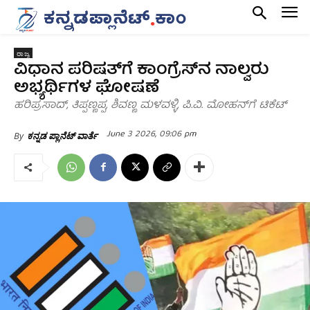
ರಾಜ್ಯ
ವಿಧಾನ ಪರಿಷತ್‌ಗೆ ಕಾಂಗ್ರೆಸ್‌ನ ನಾಲ್ವರು
ಅಭ್ಯರ್ಥಿಗಳ ಘೋಷಣೆ
ಹರಿಪ್ರಸಾದ್, ತಿಪ್ಪಣ್ಣಪ್ಪ, ಶಿವಣ್ಣ ಮಳವಳ್ಳಿ, ಪಿ.ವಿ. ಮೋಹನ್‌ಗೆ ಟಿಕೆಟ್
June 3 2026, 09:06 pm
By
ಕನ್ನಡ ಪ್ಲಾನೆಟ್ ವಾರ್ತೆ