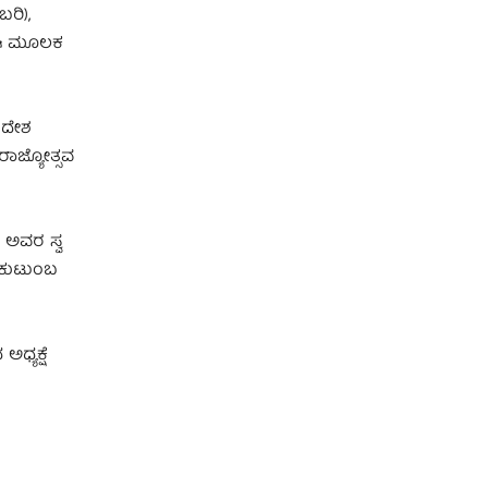
ರಿ),
. ಈ ಮೂಲಕ
ಸಂದೇಶ
 ರಾಜ್ಯೋತ್ಸವ
 ಅವರ ಸ್ವ
ರ ಕುಟುಂಬ
ಧ್ಯಕ್ಷೆ