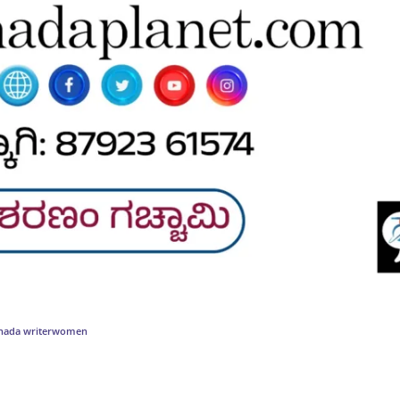
nada writer
women