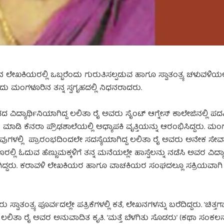
ಿನ ಲೇಖಕಿಯರಲ್ಲಿ ಒಬ್ಬರೆಂದು ಗುರುತಿಸಲ್ಪಡುವ ಹಾಗೂ ಸ್ವಾತಂತ್ರ್ಯ ಚಳುವಳಿಯಲ್
ದು ಮಂಗಳೂರಿನ ತನ್ನ ಸ್ವಗೃಹದಲ್ಲಿ ನಿಧನರಾದರು.
್ಯಾರ್ಥಿನಿಯಾಗಿದ್ದ ಲಲಿತಾ ರೈ ಅವರು ಸೈಂಟ್ ಆಗ್ನೇಸ್ ಕಾಲೇಜಿನಲ್ಲಿ ಪದವಿ
ಯಯನ ಮಾಡಿ ಕೆನರಾ ಪ್ರೌಢಶಾಲೆಯಲ್ಲಿ ಅಧ್ಯಾಪಕಿ ವೃತ್ತಿಯನ್ನು ಆರಂಭಿಸಿದ್ದರು. ಮ
ಲ್ಲಿ ಪ್ರಾರಂಭದಿಂದಲೇ ಸದಸ್ಯೆಯಾಗಿದ್ದ ಲಲಿತಾ ರೈ ಅವರು ಅನೇಕ ಸೇವ
 ಓದುವ ಹೆಣ್ಣುಮಕ್ಕಳಿಗೆ ತನ್ನ ಮನೆಯಲ್ಲೇ ಹಾಸ್ಟೆಲನ್ನು ನಡೆಸಿ ಅವರ ವಿದ್ಯಾಭ್
ಗಿದ್ದರು. ಕರಾವಳಿ ಲೇಖಕಿಯರ ಹಾಗೂ ವಾಚಕಿಯರ ಸಂಘದಲ್ಲೂ ಸಕ್ರಿಯವಾಗಿ
ಸ್ವಾತಂತ್ರ್ಯ ಪೂರ್ವದಲ್ಲೇ ಪತ್ರಿಕೆಗಳಲ್ಲಿ ಕತೆ, ಲೇಖನಗಳನ್ನು ಬರೆದಿದ್ದರು. ‘ಚಿತ್ತ
’, ಲಲಿತಾ ರೈ ಅವರ ಅನುವಾದಿತ ಕೃತಿ. ‘ಮತ್ತೆ ಬೆಳಗಿತು ಸೊಡರು’ (ಕಥಾ ಸಂಕಲನ