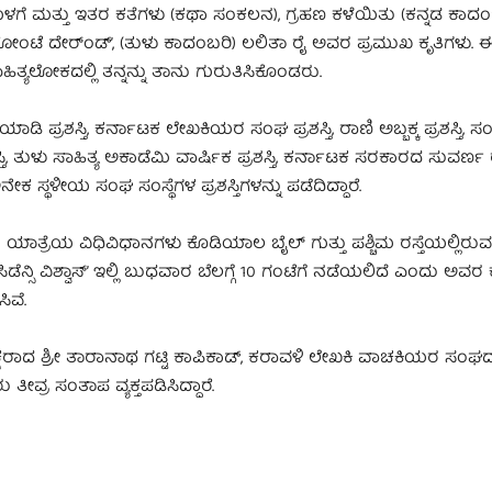
ೊಳಗೆ ಮತ್ತು ಇತರ ಕತೆಗಳು (ಕಥಾ ಸಂಕಲನ), ಗ್ರಹಣ ಕಳೆಯಿತು (ಕನ್ನಡ ಕಾದಂಬ
‘ಬೋಂಟೆ ದೇರ್ಂಡ್’, (ತುಳು ಕಾದಂಬರಿ) ಲಲಿತಾ ರೈ ಅವರ ಪ್ರಮುಖ ಕೃತಿಗಳು
ಹಿತ್ಯಲೋಕದಲ್ಲಿ ತನ್ನನ್ನು ತಾನು ಗುರುತಿಸಿಕೊಂಡರು.
ಡಿ ಪ್ರಶಸ್ತಿ, ಕರ್ನಾಟಕ ಲೇಖಕಿಯರ ಸಂಘ ಪ್ರಶಸ್ತಿ, ರಾಣಿ ಅಬ್ಬಕ್ಕ ಪ್ರಶಸ್ತಿ, 
ರಶಸ್ತಿ, ತುಳು ಸಾಹಿತ್ಯ ಅಕಾಡೆಮಿ ವಾರ್ಷಿಕ ಪ್ರಶಸ್ತಿ, ಕರ್ನಾಟಕ ಸರಕಾರದ ಸುವರ್ಣ
 ಅನೇಕ ಸ್ಥಳೀಯ ಸಂಘ ಸಂಸ್ಥೆಗಳ ಪ್ರಶಸ್ತಿಗಳನ್ನು ಪಡೆದಿದ್ದಾರೆ.
ತ್ರೆಯ ವಿಧಿವಿಧಾನಗಳು ಕೊಡಿಯಾಲ ಬೈಲ್ ಗುತ್ತು ಪಶ್ಚಿಮ ರಸ್ತೆಯಲ್ಲಿರುವ
ಸಿಡೆನ್ಸಿ ವಿಶ್ವಾಸ್’ ಇಲ್ಲಿ ಬುಧವಾರ ಬೆಲಗ್ಗೆ 10 ಗಂಟೆಗೆ ನಡೆಯಲಿದೆ ಎಂದು ಅವ
ಿವೆ.
ಷರಾದ ಶ್ರೀ ತಾರಾನಾಥ ಗಟ್ಟಿ ಕಾಪಿಕಾಡ್, ಕರಾವಳಿ ಲೇಖಕಿ ವಾಚಕಿಯರ ಸಂಘದ ಅ
ತೀವ್ರ ಸಂತಾಪ ವ್ಯಕ್ತಪಡಿಸಿದ್ದಾರೆ.