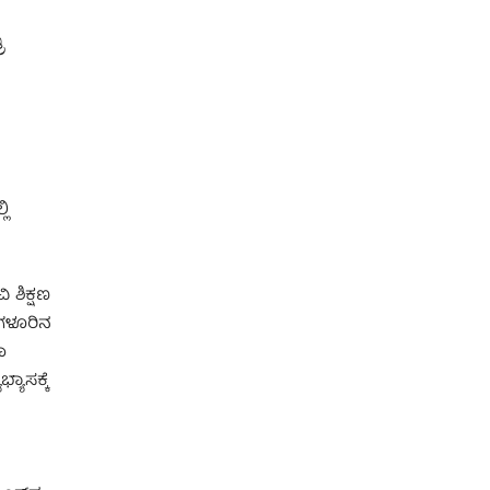
ಿ
ಲಿ
 ಶಿಕ್ಷಣ
ಂಗಳೂರಿನ
ಾ
ಯಾಸಕ್ಕೆ