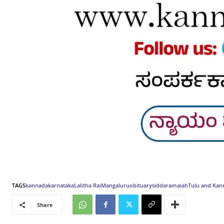
TAGS
kannada
karnataka
Lalitha Rai
Mangaluru
obituary
siddaramaiah
Tulu and Kan
Share