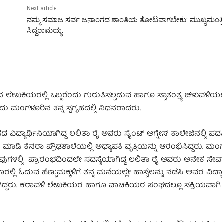
Next article
ನಮ್ಮ ಸಮಾಜ ಸರ್ವ ಜನಾಂಗದ ಶಾಂತಿಯ ತೋಟವಾಗಬೇಕು: ಮುಖ್ಯಮಂತ್ರ
ಸಿದ್ದರಾಮಯ್ಯ
ಿನ ಲೇಖಕಿಯರಲ್ಲಿ ಒಬ್ಬರೆಂದು ಗುರುತಿಸಲ್ಪಡುವ ಹಾಗೂ ಸ್ವಾತಂತ್ರ್ಯ ಚಳುವಳಿಯಲ್
ದು ಮಂಗಳೂರಿನ ತನ್ನ ಸ್ವಗೃಹದಲ್ಲಿ ನಿಧನರಾದರು.
್ಯಾರ್ಥಿನಿಯಾಗಿದ್ದ ಲಲಿತಾ ರೈ ಅವರು ಸೈಂಟ್ ಆಗ್ನೇಸ್ ಕಾಲೇಜಿನಲ್ಲಿ ಪದವಿ
ಯಯನ ಮಾಡಿ ಕೆನರಾ ಪ್ರೌಢಶಾಲೆಯಲ್ಲಿ ಅಧ್ಯಾಪಕಿ ವೃತ್ತಿಯನ್ನು ಆರಂಭಿಸಿದ್ದರು. ಮ
ಲ್ಲಿ ಪ್ರಾರಂಭದಿಂದಲೇ ಸದಸ್ಯೆಯಾಗಿದ್ದ ಲಲಿತಾ ರೈ ಅವರು ಅನೇಕ ಸೇವ
 ಓದುವ ಹೆಣ್ಣುಮಕ್ಕಳಿಗೆ ತನ್ನ ಮನೆಯಲ್ಲೇ ಹಾಸ್ಟೆಲನ್ನು ನಡೆಸಿ ಅವರ ವಿದ್ಯಾಭ್
ಗಿದ್ದರು. ಕರಾವಳಿ ಲೇಖಕಿಯರ ಹಾಗೂ ವಾಚಕಿಯರ ಸಂಘದಲ್ಲೂ ಸಕ್ರಿಯವಾಗಿ