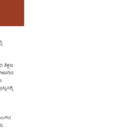
ಲಿ
 ಶಿಕ್ಷಣ
ಂಗಳೂರಿನ
ಾ
ಯಾಸಕ್ಕೆ
ಗಾಂಗ್‌ನ
),