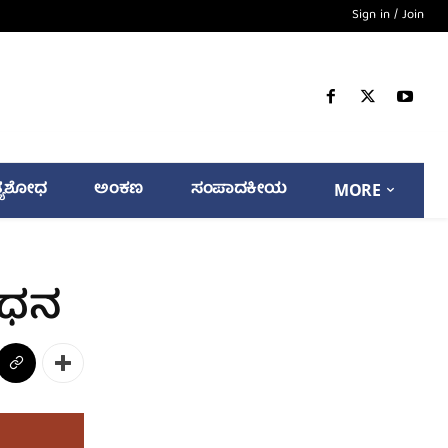
Sign in / Join
್ಯಶೋಧ
ಅಂಕಣ
ಸಂಪಾದಕೀಯ
MORE
ನಿಧನ