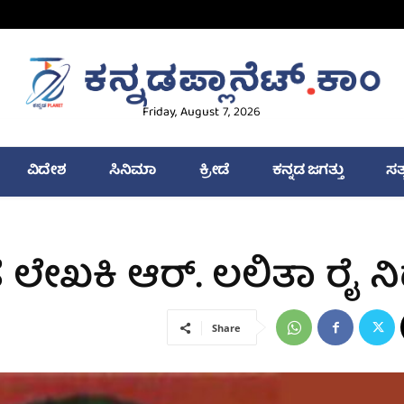
Friday, August 7, 2026
ವಿದೇಶ
ಸಿನಿಮಾ
ಕ್ರೀಡೆ
ಕನ್ನಡ ಜಗತ್ತು
ಸತ
ಡ ಲೇಖಕಿ ಆರ್. ಲಲಿತಾ ರೈ 
Share