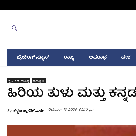
ಬ್ರೇಕಿಂಗ್ ನ್ಯೂಸ್
ರಾಜ್ಯ
ಅಪರಾಧ
ದೇಶ
ಕೃಷಿ-ಕಲೆ-ಸಾಹಿತ್ಯ
ಹೆಣ್ಣೋಟ
ಹಿರಿಯ ತುಳು ಮತ್ತು ಕನ್ನ
October 13 2025, 09:10 pm
By
ಕನ್ನಡ ಪ್ಲಾನೆಟ್ ವಾರ್ತೆ