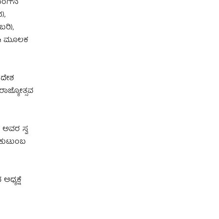
ಗಾಂಗ್‌ನ
),
ರಿ),
. ಈ ಮೂಲಕ
ಸಂದೇಶ
 ರಾಜ್ಯೋತ್ಸವ
 ಅವರ ಸ್ವ
ರ ಕುಟುಂಬ
ಧ್ಯಕ್ಷೆ