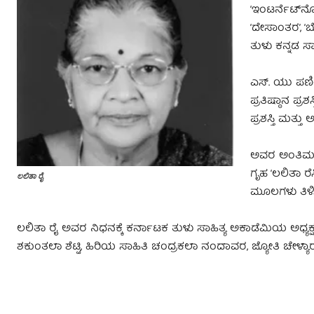
‘ಇಂಟರ್ನೆಟ್‌ನ
‘ದೇಸಾಂತರ’, 
ತುಳು ಕನ್ನಡ ಸಾ
ಎಸ್. ಯು ಪಣಿಯಾ
ಪ್ರತಿಷ್ಠಾನ ಪ್
ಪ್ರಶಸ್ತಿ ಮತ್ತು
ಅವರ ಅಂತಿಮ ಯಾ
ಗೃಹ ‘ಲಲಿತಾ ರೆ
ಲಲಿತಾ ರೈ
ಮೂಲಗಳು ತಿಳಿಸ
ಲಲಿತಾ ರೈ ಅವರ ನಿಧನಕ್ಕೆ ಕರ್ನಾಟಕ ತುಳು ಸಾಹಿತ್ಯ ಅಕಾಡೆಮಿಯ ಅಧ್ಯಕ್
ಶಕುಂತಲಾ ಶೆಟ್ಟಿ, ಹಿರಿಯ ಸಾಹಿತಿ ಚಂದ್ರಕಲಾ ನಂದಾವರ, ಜ್ಯೋತಿ ಚೇಳ್ಯಾರು 