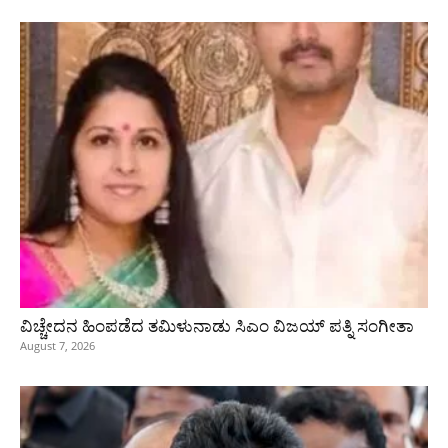
ವಿಚ್ಚೇದನ ಹಿಂಪಡೆದ ತಮಿಳುನಾಡು ಸಿಎಂ ವಿಜಯ್‌ ಪತ್ನಿ ಸಂಗೀತಾ
August 7, 2026