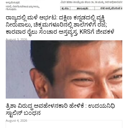
ರಾಜ್ಯದಲ್ಲಿ ಮಳೆ ಆರ್ಭಟ: ದಕ್ಷಿಣ ಕನ್ನಡದಲ್ಲಿ ವ್ಯಕ್ತಿ
ನೀರುಪಾಲು, ಚಿಕ್ಕಮಗಳೂರಿನಲ್ಲಿ ಶಾಲೆಗಳಿಗೆ ರಜೆ;
ಕಾರವಾರ ರೈಲು ಸಂಚಾರ ಅಸ್ತವ್ಯಸ್ತ, KRSಗೆ ಜೀವಕಳೆ
August 3, 2026
ತ್ರಿಶಾ ವಿರುದ್ಧ ಅವಹೇಳನಕಾರಿ ಹೇಳಿಕೆ : ಉದಯನಿಧಿ
ಸ್ಟಾಲಿನ್‌ ಬಂಧನ
August 4, 2026