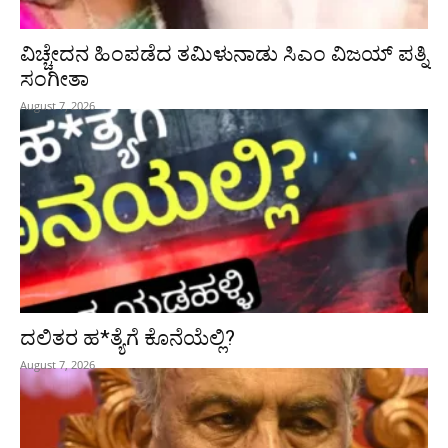
ವಿಚ್ಚೇದನ ಹಿಂಪಡೆದ ತಮಿಳುನಾಡು ಸಿಎಂ ವಿಜಯ್‌ ಪತ್ನಿ
ಸಂಗೀತಾ
August 7, 2026
ದಲಿತರ ಹ*ತ್ಯೆಗೆ ಕೊನೆಯೆಲ್ಲಿ?
August 7, 2026