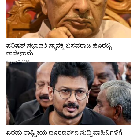
ಪರಿಷತ್‌ ಸಭಾಪತಿ ಸ್ಥಾನಕ್ಕೆ ಬಸವರಾಜ ಹೊರಟ್ಟಿ
ರಾಜೀನಾಮೆ
August 7, 2026
ಎರಡು ರಾಷ್ಟ್ರೀಯ ದೂರದರ್ಶನ ಸುದ್ದಿ ವಾಹಿನಿಗಳಿಗೆ