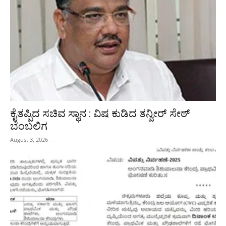
ಕೈತಪ್ಪಿದ ಸಚಿವ ಸ್ಥಾನ : ವಿಷ ಕುಡಿದ ತನ್ವೀರ್‌ ಸೇಠ್‌
ಬೆಂಬಲಿಗ
August 3, 2026