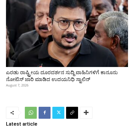
ಎರಡು ರಾಷ್ಟ್ರೀಯ ದೂರದರ್ಶನ ಸುದ್ದಿ ವಾಹಿನಿಗಳಿಗೆ ಕಾನೂನು
ನೋಟಿಸ್ ಜಾರಿ ಮಾಡಿದ ಉದಯನಿಧಿ ಸ್ಟಾಲಿನ್
August 7, 2026
Latest article