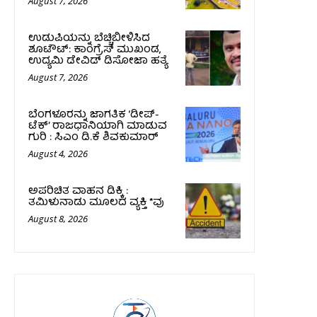
August 7, 2026
ಉಡುಪಿಯನ್ನು ಬೆಚ್ಚಿಬೀಳಿಸಿದ
ಶೂಟೌಟ್‌: ಕಾಂಗ್ರೆಸ್‌ ಮುಖಂಡ,
ಉದ್ಯಮಿ ಡೇವಿಡ್ ಡಿಸೋಜಾ ಹತ್ಯೆ
August 7, 2026
ಬೆಂಗಳೂರನ್ನು ಜಾಗತಿಕ ‘ಡೀಪ್-
ಟೆಕ್’ ರಾಜಧಾನಿಯಾಗಿ ಮಾಡುವ
ಗುರಿ : ಸಿಎಂ ಡಿ.ಕೆ ಶಿವಕುಮಾರ್
August 4, 2026
ಅಪರಿಚಿತ ವಾಹನ ಡಿಕ್ಕಿ :
ತಮಿಳುನಾಡು ಮೂಲದ ವ್ಯಕ್ತಿ *ವು
August 8, 2026