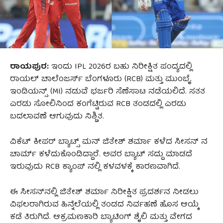
ರಾಯಪುರ:
ಇಂದು IPL 2026ರ ಬಹು ನಿರೀಕ್ಷಿತ ಪಂದ್ಯದಲ್ಲಿ
ರಾಯಲ್ ಚಾಲೆಂಜರ್ಸ್ ಬೆಂಗಳೂರು (RCB) ಮತ್ತು ಮುಂಬೈ
ಇಂಡಿಯನ್ಸ್ (MI) ನಡುವೆ ಭರ್ಜರಿ ಸೆಣೆಸಾಟ ನಡೆಯಲಿದೆ. ಸತತ
ಎರಡು ಸೋಲಿನಿಂದ ಕಂಗೆಟ್ಟಿರುವ RCB ತಂಡದಲ್ಲಿ ಎರಡು
ಬದಲಾವಣೆ ಆಗುವುದು ನಿಶ್ಚಿತ.
ವಿಕೆಟ್ ಕೀಪರ್ ಬ್ಯಾಟ್ಸ್ ಮನ್ ಜಿತೇಶ್ ಶರ್ಮಾ ಕಳೆದ ಸೀಸನ್ ನ
ಚಾರ್ಮ್ ಕಳೆದುಕೊಂಡಿದ್ದಾರೆ. ಅವರ ಬ್ಯಾಟ್ ಸದ್ದು ಮಾಡದೆ
ಇರುವುದು RCB ಕ್ಯಾಂಪ್ ನಲ್ಲಿ ಕಳವಳಕ್ಕೆ ಕಾರಣವಾಗಿದೆ.
ಈ ಸೀಸನ್‌ನಲ್ಲಿ ಜಿತೇಶ್ ಶರ್ಮಾ ನಿರೀಕ್ಷಿತ ಪ್ರದರ್ಶನ ನೀಡಲು
ವಿಫಲರಾಗಿರುವ ಹಿನ್ನೆಲೆಯಲ್ಲಿ ತಂಡದ ನಿರ್ವಹಣೆ ಹೊಸ ಆಯ್ಕೆ
ಕಡೆ ತಿರುಗಿದೆ. ಆಕ್ರಮಣಕಾರಿ ಬ್ಯಾಟಿಂಗ್ ಶೈಲಿ ಮತ್ತು ವೇಗದ