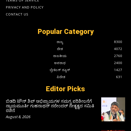
TERMS OF SERVICE
PRIVACY AND POLICY
CONTACT US
Popular Category
ರಾಜ್ಯ
8300
ದೇಶ
4072
ರಾಜಕೀಯ
2760
ಅಪರಾಧ
2400
ಬ್ರೇಕಿಂಗ್ ನ್ಯೂಸ್
1427
ವಿದೇಶ
631
Editor Picks
ಬಿಡದಿ ಟೌನ್ ಶಿಪ್ ಅಭಿಪ್ರಾಯಗಳ ಸಮಗ್ರ ಪರಿಶೀಲನೆಗೆ
ನ್ಯಾಯಮೂರ್ತಿ ಗುಹನಾಥನ್ ನರೇಂದರ್ ನೇತೃತ್ವದ ಸಮಿತಿ
ರಚನೆ
August 8, 2026