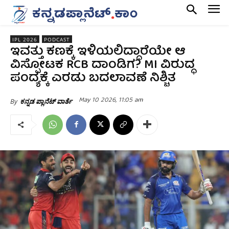
IPL 2026
PODCAST
ಇವತ್ತು ಕಣಕ್ಕೆ ಇಳಿಯಲಿದ್ದಾರೆಯೇ ಆ
ವಿಸ್ಪೋಟಕ RCB ದಾಂಡಿಗ? MI ವಿರುದ್ಧ
ಪಂದ್ಯಕ್ಕೆ ಎರಡು ಬದಲಾವಣೆ ನಿಶ್ಚಿತ
May 10 2026, 11:05 am
By
ಕನ್ನಡ ಪ್ಲಾನೆಟ್ ವಾರ್ತೆ