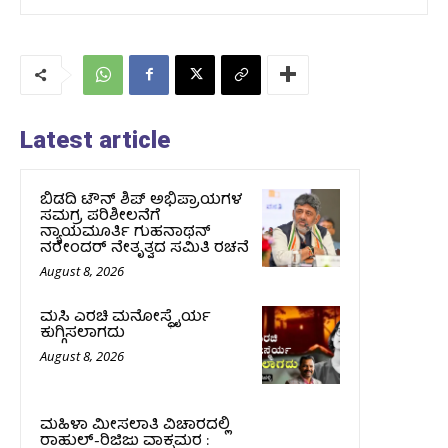
Latest article
ಬಿಡದಿ ಟೌನ್ ಶಿಪ್ ಅಭಿಪ್ರಾಯಗಳ
ಸಮಗ್ರ ಪರಿಶೀಲನೆಗೆ
ನ್ಯಾಯಮೂರ್ತಿ ಗುಹನಾಥನ್
ನರೇಂದರ್ ನೇತೃತ್ವದ ಸಮಿತಿ ರಚನೆ
August 8, 2026
ಮಸಿ ಎರಚಿ ಮನೋಸ್ಥೈರ್ಯ
ಕುಗ್ಗಿಸಲಾಗದು
August 8, 2026
ಮಹಿಳಾ ಮೀಸಲಾತಿ ವಿಚಾರದಲ್ಲಿ
ರಾಹುಲ್‌-ರಿಜಿಜು ವಾಕ್ಸಮರ :