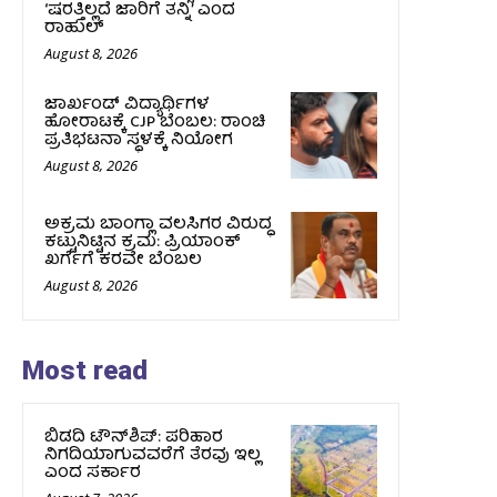
‘ಷರತ್ತಿಲ್ಲದೆ ಜಾರಿಗೆ ತನ್ನಿ’ ಎಂದ
ರಾಹುಲ್‌
August 8, 2026
ಜಾರ್ಖಂಡ್‌ ವಿದ್ಯಾರ್ಥಿಗಳ
ಹೋರಾಟಕ್ಕೆ CJP ಬೆಂಬಲ: ರಾಂಚಿ
ಪ್ರತಿಭಟನಾ ಸ್ಥಳಕ್ಕೆ ನಿಯೋಗ
August 8, 2026
ಅಕ್ರಮ ಬಾಂಗ್ಲಾ ವಲಸಿಗರ ವಿರುದ್ಧ
ಕಟ್ಟುನಿಟ್ಟಿನ ಕ್ರಮ: ಪ್ರಿಯಾಂಕ್
ಖರ್ಗೆಗೆ ಕರವೇ ಬೆಂಬಲ
August 8, 2026
Most read
ಬಿಡದಿ ಟೌನ್‌ಶಿಪ್‌: ಪರಿಹಾರ
ನಿಗದಿಯಾಗುವವರೆಗೆ ತೆರವು ಇಲ್ಲ
ಎಂದ ಸರ್ಕಾರ