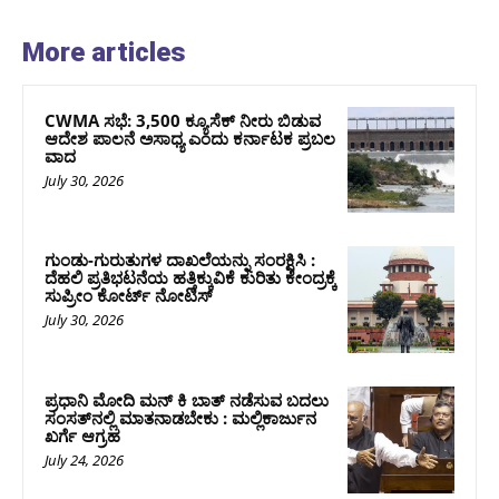
More articles
CWMA ಸಭೆ: 3,500 ಕ್ಯೂಸೆಕ್ ನೀರು ಬಿಡುವ
ಆದೇಶ ಪಾಲನೆ ಅಸಾಧ್ಯ ಎಂದು ಕರ್ನಾಟಕ ಪ್ರಬಲ
ವಾದ
July 30, 2026
ಗುಂಡು-ಗುರುತುಗಳ ದಾಖಲೆಯನ್ನು ಸಂರಕ್ಷಿಸಿ :
ದೆಹಲಿ ಪ್ರತಿಭಟನೆಯ ಹತ್ತಿಕ್ಕುವಿಕೆ ಕುರಿತು ಕೇಂದ್ರಕ್ಕೆ
ಸುಪ್ರೀಂ ಕೋರ್ಟ್ ನೋಟಿಸ್
July 30, 2026
ಪ್ರಧಾನಿ ಮೋದಿ ಮನ್‌ ಕಿ ಬಾತ್‌ ನಡೆಸುವ ಬದಲು
ಸಂಸತ್‌ನಲ್ಲಿ ಮಾತನಾಡಬೇಕು : ಮಲ್ಲಿಕಾರ್ಜುನ
ಖರ್ಗೆ ಆಗ್ರಹ
July 24, 2026