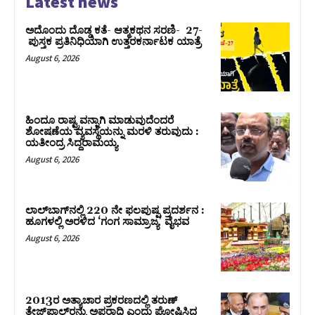
Latest news
ಅದೊಂದು ದೊಡ್ಡ ಕತೆ- ಆತ್ಮಕಥನ ಸರಣಿ- 27-
ಪುಸ್ತಕ ಪ್ರತಿನಿಧಿಯಾಗಿ ಉತ್ತರಕರ್ನಾಟಕ ಯಾತ್ರೆ
August 6, 2026
ಹಿಂದೂ ರಾಷ್ಟ್ರವನ್ನಾಗಿ ಮಾಡುವುದೆಂದರೆ
ಶೋಷಣೆಯ ವ್ಯವಸ್ಥೆಯನ್ನು ಮರಳಿ ತರುವುದು :
ಯತೀಂದ್ರ ಸಿದ್ದರಾಮಯ್ಯ
August 6, 2026
ಲಾಲ್‍ಬಾಗ್‍ನಲ್ಲಿ 220 ನೇ ಫಲಪುಷ್ಪ ಪ್ರದರ್ಶನ :
ಹೂಗಳಲ್ಲಿ ಅರಳಿದ ‘ಗಂಗ ಸಾಮ್ರಾಜ್ಯ’ ವೈಭವ
August 6, 2026
2013ರ ಅತ್ಯಾಚಾರ ಪ್ರಕರಣದಲ್ಲಿ ತರುಣ್
ತೇಜ್‌ಪಾಲ್‌ರನ್ನು ಅಪರಾಧಿ ಎಂದು ಘೋಷಿಸಿದ