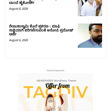
ಬಾಂಬೆ ಹೈಕೋರ್ಟ್
August 6, 2026
ರೇಣುಕಾಸ್ವಾಮಿ ಕೊಲೆ ಪ್ರಕರಣ : ಮಾಫಿ
ಸಾಕ್ಷಿಯಾಗಿ ಪರಿಗಣಿಸುವಂತೆ ಆರೋಪಿ ಪ್ರದೋಷ್‌
ಅರ್ಜಿ
August 6, 2026
- Advertisement -