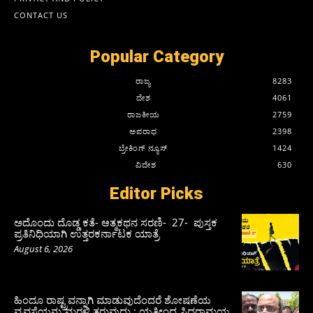
CONTACT US
Popular Category
ರಾಜ್ಯ
8283
ದೇಶ
4061
ರಾಜಕೀಯ
2759
ಅಪರಾಧ
2398
ಬ್ರೇಕಿಂಗ್ ನ್ಯೂಸ್
1424
ವಿದೇಶ
630
Editor Picks
ಅದೊಂದು ದೊಡ್ಡ ಕತೆ- ಆತ್ಮಕಥನ ಸರಣಿ- 27- ಪುಸ್ತಕ
ಪ್ರತಿನಿಧಿಯಾಗಿ ಉತ್ತರಕರ್ನಾಟಕ ಯಾತ್ರೆ
August 6, 2026
ಹಿಂದೂ ರಾಷ್ಟ್ರವನ್ನಾಗಿ ಮಾಡುವುದೆಂದರೆ ಶೋಷಣೆಯ
ವ್ಯವಸ್ಥೆಯನ್ನು ಮರಳಿ ತರುವುದು : ಯತೀಂದ್ರ ಸಿದ್ದರಾಮಯ್ಯ