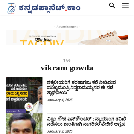
- Advertisement -
TAG
vikram gowda
ನಕ್ಸಲೀಯರಿಗೆ ಶರಣಾಗಲು ಕರೆ ನೀಡಿರುವ
ಮುಖ್ಯಮಂತ್ರಿ ಸಿದ್ದರಾಮಯ್ಯನರ ಈ ನಡೆ
ಶ್ಲಾಘನೀಯ
January 4, 2025
ಸಂಪಾದಕೀಯ
ವಿಕ್ರಂ ಗೌಡ ಎನ್‌ಕೌಂಟರ್‌ ; ನ್ಯಾಯಾಂಗ ತನಿಖೆ
ನಡೆಸಲು ಶಾಂತಿಗಾಗಿ ನಾಗರಿಕರ ವೇದಿಕೆ ಆಗ್ರಹ
January 2, 2025