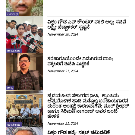
ಅಪರಾಧ
ವಿಕ್ರಂ ಗೌಡ ಎನ್ ಕೌಂಟರ್ ನಕಲಿ ಅಲ್ಲ: ಸಚಿವೆ
ಲಕ್ಷ್ಮೀ ಹೆಬ್ಬಾಳಕರ್ ಸ್ಪಷ್ಟನೆ
November 30, 2024
ರಾಜಕೀಯ
ಶರಣಾಗತಿಯೊಂದೇ ನಿಮಗಿರುವ ದಾರಿ;
ನಕ್ಸಲರಿಗೆ ಡಿಜಿಪಿ ಎಚ್ಚರಿಕೆ
November 21, 2024
ರಾಜ್ಯ
ಹೃದಯಹೀನ ಸರ್ಕಾರದ ನೀತಿ, ಕ್ರಾಂತಿಯ
ಅಪ್ರಯೋಗಿಕ ಹಾದಿ ಮತ್ತೊಬ್ಬ ಬಂಡಾಯಗಾರನ
ದುರಂತ ಅಂತ್ಯಕ್ಕೆ ಕಾರಣವಾಗಿವೆ; ನೂರ್ ಶ್ರೀಧರ್
ಹಾಗೂ ಸಿರಿಮನೆ ನಾಗರಾಜ್ ಅವರ ಜಂಟಿ
ಹೇಳಿಕೆ
November 21, 2024
ರಾಜಕೀಯ
ವಿಕ್ರಂ ಗೌಡ ಹತ್ಯೆ- ನಕ್ಸಲ್ ಚಟುವಟಿಕೆ