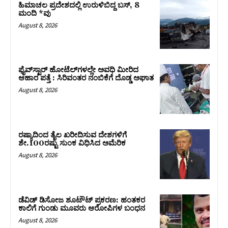
ಹಿಮಾಚಲ ಪ್ರದೇಶದಲ್ಲಿ ಉರುಳಿಬಿದ್ದ ಬಸ್‌, 8
ಮಂದಿ *ವು
August 8, 2026
ಫೈವ್‌ಸ್ಟಾರ್ ಹೋಟೆಲ್‌ಗಳಲ್ಲೇ ಅವಧಿ ಮೀರಿದ
ಆಹಾರ ಪತ್ತೆ : ಸಿರಿವಂತರ ನಂಬಿಕೆಗೆ ದೊಡ್ಡ ಅಘಾತ
August 8, 2026
ರಷ್ಯಾದಿಂದ ತೈಲ ಖರೀದಿಸುವ ದೇಶಗಳಿಗೆ
ಶೇ.100ರಷ್ಟು ಸುಂಕ ವಿಧಿಸಿದ ಅಮೆರಿಕ
August 8, 2026
ಡೆವಿಡ್ ಡಿಸೋಜ ಶೂಟೌಟ್ ಪ್ರಕರಣ: ಹಂತಕರ
ಕಾಲಿಗೆ ಗುಂಡು ಮೂವರು ಆರೋಪಿಗಳ ಬಂಧನ
August 8, 2026