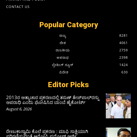
CONTACT US
Popular Category
ರಾಜ್ಯ
8281
ದೇಶ
4061
ರಾಜಕೀಯ
2759
ಅಪರಾಧ
2398
ಬ್ರೇಕಿಂಗ್ ನ್ಯೂಸ್
1424
ವಿದೇಶ
630
Editor Picks
2013ರ ಅತ್ಯಾಚಾರ ಪ್ರಕರಣದಲ್ಲಿ ತರುಣ್ ತೇಜ್‌ಪಾಲ್‌ರನ್ನು
ಅಪರಾಧಿ ಎಂದು ಘೋಷಿಸಿದ ಬಾಂಬೆ ಹೈಕೋರ್ಟ್
August 6, 2026
ರೇಣುಕಾಸ್ವಾಮಿ ಕೊಲೆ ಪ್ರಕರಣ : ಮಾಫಿ ಸಾಕ್ಷಿಯಾಗಿ
ಪರಿಗಣಿಸುವಂತೆ ಆರೋಪಿ ಪ್ರದೋಷ್‌ ಅರ್ಜಿ