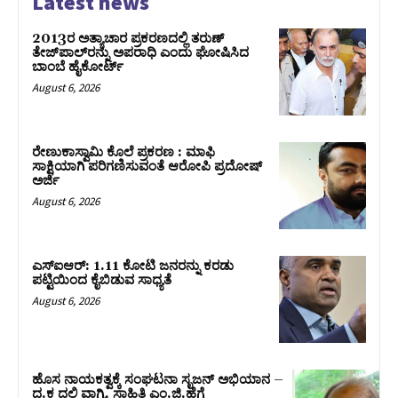
Latest news
2013ರ ಅತ್ಯಾಚಾರ ಪ್ರಕರಣದಲ್ಲಿ ತರುಣ್
ತೇಜ್‌ಪಾಲ್‌ರನ್ನು ಅಪರಾಧಿ ಎಂದು ಘೋಷಿಸಿದ
ಬಾಂಬೆ ಹೈಕೋರ್ಟ್
August 6, 2026
ರೇಣುಕಾಸ್ವಾಮಿ ಕೊಲೆ ಪ್ರಕರಣ : ಮಾಫಿ
ಸಾಕ್ಷಿಯಾಗಿ ಪರಿಗಣಿಸುವಂತೆ ಆರೋಪಿ ಪ್ರದೋಷ್‌
ಅರ್ಜಿ
August 6, 2026
ಎಸ್‌ಐಆರ್‌: 1.11 ಕೋಟಿ ಜನರನ್ನು ಕರಡು
ಪಟ್ಟಿಯಿಂದ ಕೈಬಿಡುವ ಸಾಧ್ಯತೆ
August 6, 2026
ಹೊಸ ನಾಯಕತ್ವಕ್ಕೆ ಸಂಘಟನಾ ಸೃಜನ್ ಅಭಿಯಾನ –
ದ.ಕ ದಲ್ಲಿ ವಾಗ್ಮಿ, ಸಾಹಿತಿ ಎಂ.ಜಿ.ಹೆಗ್ಡೆ