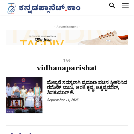
- Advertisement -
TAG
vidhanaparishat
ಮೇಲ್ಮನೆ ಸದಸ್ಯರಾಗಿ ಪ್ರಮಾಣ ವಚನ ಸ್ವೀಕರಿಸಿದ
ರಮೇಶ್ ಬಾಬು, ಆರತಿ ಕೃಷ್ಣ, ಜಕ್ಕಪ್ಪನವರ್,
ಶಿವಕುಮಾರ್ ಕೆ.
September 11, 2025
ರಾಜ್ಯ