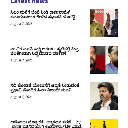
Latest news
ಸಿಎಂ ಮನೆಗೆ ಭೇಟಿ ನೀಡಿ ರಾಜೀನಾಮೆಗೆ
ಸಮಯಾವಕಾಶ ಕೇಳಿದ ಸಭಾಪತಿ ಹೊರಟ್ಟಿ
August 7, 2026
ನಟನಿಗೆ ಮಾಫಿ ಸಾಕ್ಷಿ ಆತಂಕ : ಜೈಲಿನಲ್ಲಿ ತೀವ್ರ
ಚಿಂತೆಗೀಡಾಗಿ ನಿದ್ದೆ ಮಾಡದ ದರ್ಶನ್!
August 7, 2026
ನದಿ ಜೋಡಣೆ ಯೋಜನೆಗೆ ಆದ್ಯತೆ ನೀಡುವಂತೆ
ಪ್ರಧಾನಿ ಮೋದಿಗೆ ಸಿಎಂ ವಿಜಯ್‌ ಮನವಿ
August 7, 2026
ಅದೊಂದು ದೊಡ್ಡ ಕತೆ- ಆತ್ಮಕಥನ ಸರಣಿ- 27-
ಪುಸ್ತಕ ಪ್ರತಿನಿಧಿಯಾಗಿ ಉತ್ತರಕರ್ನಾಟಕ ಯಾತ್ರೆ