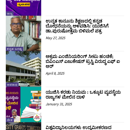
ರಾಜ್ಯ
ಉನ್ನತ ಕಾನೂನು ಶಿಕ್ಷಣದಲ್ಲಿ ಕನ್ನಡ
ಬೋಧನೆಯನ್ನು ಅಳವಡಿಸಿ: ಯುಜಿಸಿಗೆ
ಡಾ.ಪುರುಷೋತ್ತಮ ಬಿಳಿಮಲೆ ಪತ್ರ
May 27, 2025
ಕನ್ನಡ ಜಗತ್ತು
ಅಕ್ರಮ ಎಂಜಿನಿಯರಿಂಗ್ ಸೀಟು ಹಂಚಿಕೆ;
ಬಿಎಂಎಸ್ ಎಜುಕೇಷನ್ ಟ್ರಸ್ಟಿ ವಿರುದ್ಧ ಎಫ್ ಐ
ಆರ್
April 8, 2025
ಅಪರಾಧ
ಯುಜಿಸಿ ಕರಡು ನಿಯಮ : ಒಕ್ಕೂಟ ವ್ಯವಸ್ಥೆಯ
ರಾಜ್ಯಗಳ ಮೇಲಿನ ದಾಳಿ
January 31, 2025
ದೇಶ
ವಿಶ್ವವಿದ್ಯಾನಿಲಯಗಳು ಉದ್ಯಮೀಕರಣದ