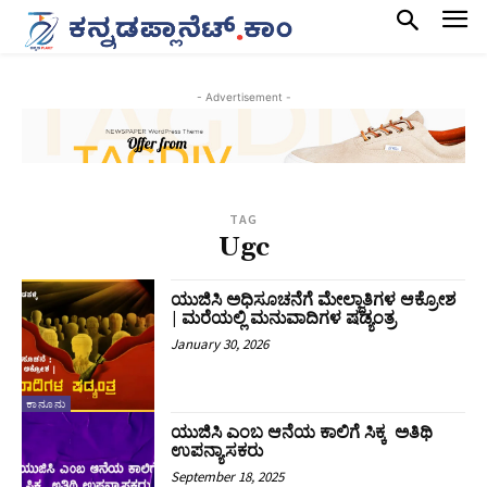
- Advertisement -
TAG
Ugc
ಯುಜಿಸಿ ಅಧಿಸೂಚನೆಗೆ ಮೇಲ್ಜಾತಿಗಳ ಆಕ್ರೋಶ
| ಮರೆಯಲ್ಲಿ ಮನುವಾದಿಗಳ ಷಡ್ಯಂತ್ರ
January 30, 2026
ಕಾನೂನು
ಯುಜಿಸಿ ಎಂಬ ಆನೆಯ ಕಾಲಿಗೆ ಸಿಕ್ಕ ಅತಿಥಿ
ಉಪನ್ಯಾಸಕರು
September 18, 2025