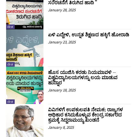
ಸಂರಚನೆಗೆ ತಿರುಗಿದ ಹಾದಿ
January 28, 2025
ದೇಶ
ಏಳಿ ಎದ್ದೇಳಿ, ಉನ್ನತ ಶಿಕ್ಷಣದ ಹಕ್ಕಿಗೆ ಹೋರಾಡಿ‌
January 23, 2025
ದೇಶ
ಹೊಸ ಯುಜಿಸಿ ಕರಡು ನಿಯಮಾವಳಿ –
ವಿಶ್ವವಿದ್ಯಾನಿಲಯಗಳನ್ನು ಲಯ ಮಾಡುವ
ಹುನ್ನಾರ
January 18, 2025
ದೇಶ
ವಿವಿಗಳಿಗೆ ಉಪಕುಲಪತಿ ನೇಮಕ; ರಾಜ್ಯಗಳ
ಅಧಿಕಾರ ಕಸಿದುಕೊಳ್ಳುವ ಕೇಂದ್ರ ಸರ್ಕಾರದ
ಕ್ರಮಕ್ಕೆ ಸಿದ್ದರಾಮಯ್ಯ ಖಂಡನೆ
January 8, 2025