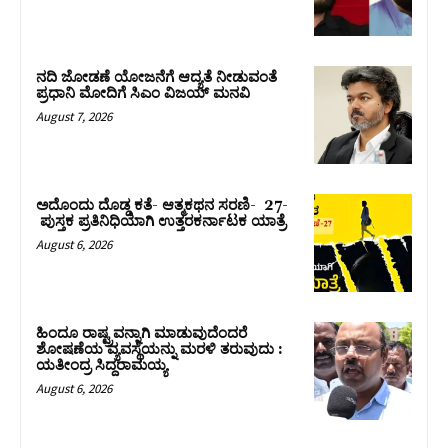
ನದಿ ಜೋಡಣೆ ಯೋಜನೆಗೆ ಆದ್ಯತೆ ನೀಡುವಂತೆ
ಪ್ರಧಾನಿ ಮೋದಿಗೆ ಸಿಎಂ ವಿಜಯ್‌ ಮನವಿ
August 7, 2026
ಅದೊಂದು ದೊಡ್ಡ ಕತೆ- ಆತ್ಮಕಥನ ಸರಣಿ- 27-
ಪುಸ್ತಕ ಪ್ರತಿನಿಧಿಯಾಗಿ ಉತ್ತರಕರ್ನಾಟಕ ಯಾತ್ರೆ
August 6, 2026
ಹಿಂದೂ ರಾಷ್ಟ್ರವನ್ನಾಗಿ ಮಾಡುವುದೆಂದರೆ
ಶೋಷಣೆಯ ವ್ಯವಸ್ಥೆಯನ್ನು ಮರಳಿ ತರುವುದು :
ಯತೀಂದ್ರ ಸಿದ್ದರಾಮಯ್ಯ
August 6, 2026