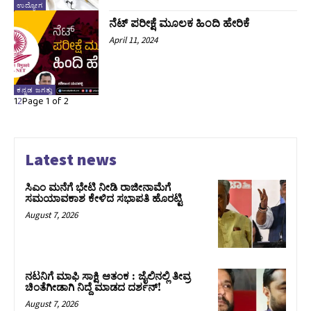
ಉದ್ಯೋಗ
ನೆಟ್ ಪರೀಕ್ಷೆ ಮೂಲಕ ಹಿಂದಿ ಹೇರಿಕೆ
April 11, 2024
ಕನ್ನಡ ಜಗತ್ತು
1
2
Page 1 of 2
Latest news
ಸಿಎಂ ಮನೆಗೆ ಭೇಟಿ ನೀಡಿ ರಾಜೀನಾಮೆಗೆ
ಸಮಯಾವಕಾಶ ಕೇಳಿದ ಸಭಾಪತಿ ಹೊರಟ್ಟಿ
August 7, 2026
ನಟನಿಗೆ ಮಾಫಿ ಸಾಕ್ಷಿ ಆತಂಕ : ಜೈಲಿನಲ್ಲಿ ತೀವ್ರ
ಚಿಂತೆಗೀಡಾಗಿ ನಿದ್ದೆ ಮಾಡದ ದರ್ಶನ್!
August 7, 2026