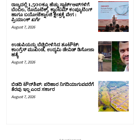
ರಾಜ್ಯದಲ್ಲಿ 1,500ಕ್ಕೂ ಹೆಚ್ಚು ಸ್ಟಾರ್ಟ್‌ಅಪ್‌ಗಳಿಗೆ
ಬೆಂಬಲ, ರೊಬೊಟಿಕ್ಸ್, ಕ್ವಾಂಟಮ್ ಕಂಪ್ಯೂಟಿಂಗ್
ಹಾಗೂ ಬಯೋಟೆಕ್ನಾಲಜಿ ಕ್ಷೇತ್ರಕ್ಕೆ ವೇಗ :
ಪ್ರಿಯಾಂಕ್‌ ಖರ್ಗೆ
August 7, 2026
ಉಡುಪಿಯನ್ನು ಬೆಚ್ಚಿಬೀಳಿಸಿದ ಶೂಟೌಟ್‌:
ಕಾಂಗ್ರೆಸ್‌ ಮುಖಂಡ, ಉದ್ಯಮಿ ಡೇವಿಡ್ ಡಿಸೋಜಾ
ಹತ್ಯೆ
August 7, 2026
ಬಿಡದಿ ಟೌನ್‌ಶಿಪ್‌: ಪರಿಹಾರ ನಿಗದಿಯಾಗುವವರೆಗೆ
ತೆರವು ಇಲ್ಲ ಎಂದ ಸರ್ಕಾರ
August 7, 2026