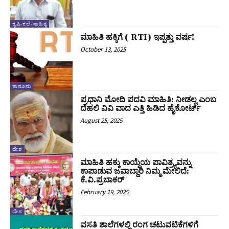
ಕೃಷಿ-ಕಲೆ-ಸಾಹಿತ್ಯ
ಮಾಹಿತಿ ಹಕ್ಕಿಗೆ ( RTI) ಇಪ್ಪತ್ತು ವರ್ಷ!
October 13, 2025
ಕಾನೂನು
ಪ್ರಧಾನಿ ಮೋದಿ ಪದವಿ ಮಾಹಿತಿ: ನೀಡಲ್ಲ ಎಂಬ
ದೆಹಲಿ ವಿವಿ ವಾದ ಎತ್ತಿ ಹಿಡಿದ ಹೈಕೋರ್ಟ್‌
August 25, 2025
ದೇಶ
ಮಾಹಿತಿ ಹಕ್ಕು ಕಾಯ್ದೆಯ ಪಾವಿತ್ರ್ಯವನ್ನು
ಕಾಪಾಡುವ ಜವಾಬ್ದಾರಿ ನಿಮ್ಮ ಮೇಲಿದೆ:‌
ಕೆ.ವಿ.ಪ್ರಬಾಕರ್
February 19, 2025
ದೇಶ
ವಸತಿ ಶಾಲೆಗಳಲ್ಲಿ ರಂಗ ಚಟುವಟಿಕೆಗಳಿಗೆ