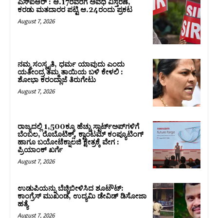
ಎಸ್‌ಐಆರ್‌ : ಆ.17ರವರೆಗೆ ಅವಧಿ ವಿಸ್ತರಣೆ,
ಕರಡು ಮತದಾರರ ಪಟ್ಟಿ ಆ.24ರಂದು ಪ್ರಕಟ
August 7, 2026
ನಮ್ಮ ಸಂಸ್ಕೃತಿ, ಧರ್ಮ ಯಾವುದು ಎಂದು
ಯತೀಂದ್ರ ತಮ್ಮ ತಾಯಿಯ ಬಳಿ ಕೇಳಲಿ :
ಶೋಭಾ ಕರಂದ್ಲಾಜೆ ತಿರುಗೇಟು
August 7, 2026
ರಾಜ್ಯದಲ್ಲಿ 1,500ಕ್ಕೂ ಹೆಚ್ಚು ಸ್ಟಾರ್ಟ್‌ಅಪ್‌ಗಳಿಗೆ
ಬೆಂಬಲ, ರೊಬೊಟಿಕ್ಸ್, ಕ್ವಾಂಟಮ್ ಕಂಪ್ಯೂಟಿಂಗ್
ಹಾಗೂ ಬಯೋಟೆಕ್ನಾಲಜಿ ಕ್ಷೇತ್ರಕ್ಕೆ ವೇಗ :
ಪ್ರಿಯಾಂಕ್‌ ಖರ್ಗೆ
August 7, 2026
ಉಡುಪಿಯನ್ನು ಬೆಚ್ಚಿಬೀಳಿಸಿದ ಶೂಟೌಟ್‌:
ಕಾಂಗ್ರೆಸ್‌ ಮುಖಂಡ, ಉದ್ಯಮಿ ಡೇವಿಡ್ ಡಿಸೋಜಾ
ಹತ್ಯೆ
August 7, 2026