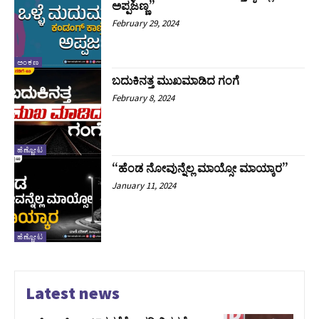
ಅಪ್ಪಜಣ್ಣ”
February 29, 2024
ಅಂಕಣ
ಬದುಕಿನತ್ತ ಮುಖಮಾಡಿದ ಗಂಗೆ
February 8, 2024
ಹೆಣ್ಣೋಟ
“ಹೆಂಡ ನೋವುನ್ನೆಲ್ಲ ಮಾಯ್ಸೋ ಮಾಯ್ಕಾರ”
January 11, 2024
ಹೆಣ್ಣೋಟ
Latest news