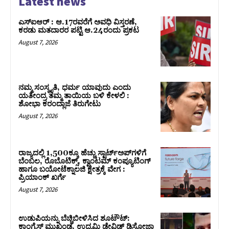
Latest news
ಎಸ್‌ಐಆರ್‌ : ಆ.17ರವರೆಗೆ ಅವಧಿ ವಿಸ್ತರಣೆ,
ಕರಡು ಮತದಾರರ ಪಟ್ಟಿ ಆ.24ರಂದು ಪ್ರಕಟ
August 7, 2026
ನಮ್ಮ ಸಂಸ್ಕೃತಿ, ಧರ್ಮ ಯಾವುದು ಎಂದು
ಯತೀಂದ್ರ ತಮ್ಮ ತಾಯಿಯ ಬಳಿ ಕೇಳಲಿ :
ಶೋಭಾ ಕರಂದ್ಲಾಜೆ ತಿರುಗೇಟು
August 7, 2026
ರಾಜ್ಯದಲ್ಲಿ 1,500ಕ್ಕೂ ಹೆಚ್ಚು ಸ್ಟಾರ್ಟ್‌ಅಪ್‌ಗಳಿಗೆ
ಬೆಂಬಲ, ರೊಬೊಟಿಕ್ಸ್, ಕ್ವಾಂಟಮ್ ಕಂಪ್ಯೂಟಿಂಗ್
ಹಾಗೂ ಬಯೋಟೆಕ್ನಾಲಜಿ ಕ್ಷೇತ್ರಕ್ಕೆ ವೇಗ :
ಪ್ರಿಯಾಂಕ್‌ ಖರ್ಗೆ
August 7, 2026
ಉಡುಪಿಯನ್ನು ಬೆಚ್ಚಿಬೀಳಿಸಿದ ಶೂಟೌಟ್‌:
ಕಾಂಗ್ರೆಸ್‌ ಮುಖಂಡ, ಉದ್ಯಮಿ ಡೇವಿಡ್ ಡಿಸೋಜಾ