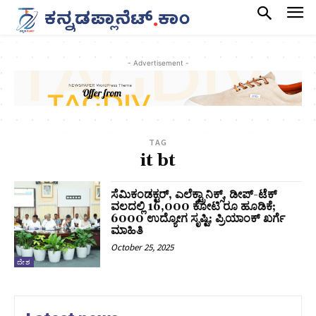
- Advertisement -
TAG
it bt
ಸೆಮಿಕಂಡಕ್ಟರ್, ಎಲೆಕ್ಟ್ರಾನಿಕ್ಸ್, ಡೀಪ್-ಟೆಕ್
ವಲದಲ್ಲಿ 16,000 ಕೋಟಿ ರೂ ಹೂಡಿಕೆ;
6000 ಉದ್ಯೋಗ ಸೃಷ್ಟಿ; ಪ್ರಿಯಾಂಕ್‌ ಖರ್ಗೆ
ಮಾಹಿತಿ
October 25, 2025
ದೇಶ