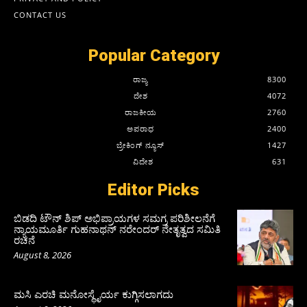
CONTACT US
Popular Category
ರಾಜ್ಯ
8300
ದೇಶ
4072
ರಾಜಕೀಯ
2760
ಅಪರಾಧ
2400
ಬ್ರೇಕಿಂಗ್ ನ್ಯೂಸ್
1427
ವಿದೇಶ
631
Editor Picks
ಬಿಡದಿ ಟೌನ್ ಶಿಪ್ ಅಭಿಪ್ರಾಯಗಳ ಸಮಗ್ರ ಪರಿಶೀಲನೆಗೆ
ನ್ಯಾಯಮೂರ್ತಿ ಗುಹನಾಥನ್ ನರೇಂದರ್ ನೇತೃತ್ವದ ಸಮಿತಿ
ರಚನೆ
August 8, 2026
ಮಸಿ ಎರಚಿ ಮನೋಸ್ಥೈರ್ಯ ಕುಗ್ಗಿಸಲಾಗದು