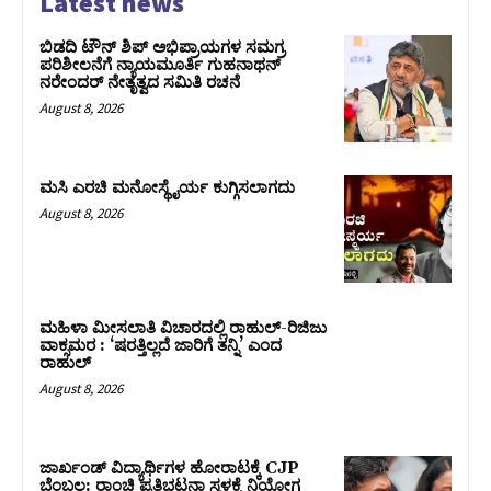
Latest news
ಬಿಡದಿ ಟೌನ್ ಶಿಪ್ ಅಭಿಪ್ರಾಯಗಳ ಸಮಗ್ರ
ಪರಿಶೀಲನೆಗೆ ನ್ಯಾಯಮೂರ್ತಿ ಗುಹನಾಥನ್
ನರೇಂದರ್ ನೇತೃತ್ವದ ಸಮಿತಿ ರಚನೆ
August 8, 2026
ಮಸಿ ಎರಚಿ ಮನೋಸ್ಥೈರ್ಯ ಕುಗ್ಗಿಸಲಾಗದು
August 8, 2026
ಮಹಿಳಾ ಮೀಸಲಾತಿ ವಿಚಾರದಲ್ಲಿ ರಾಹುಲ್‌-ರಿಜಿಜು
ವಾಕ್ಸಮರ : ‘ಷರತ್ತಿಲ್ಲದೆ ಜಾರಿಗೆ ತನ್ನಿ’ ಎಂದ
ರಾಹುಲ್‌
August 8, 2026
ಜಾರ್ಖಂಡ್‌ ವಿದ್ಯಾರ್ಥಿಗಳ ಹೋರಾಟಕ್ಕೆ CJP
ಬೆಂಬಲ: ರಾಂಚಿ ಪ್ರತಿಭಟನಾ ಸ್ಥಳಕ್ಕೆ ನಿಯೋಗ