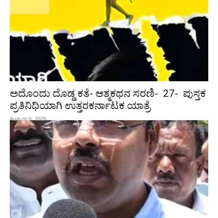
ಅದೊಂದು ದೊಡ್ಡ ಕತೆ- ಆತ್ಮಕಥನ ಸರಣಿ- 27- ಪುಸ್ತಕ
ಪ್ರತಿನಿಧಿಯಾಗಿ ಉತ್ತರಕರ್ನಾಟಕ ಯಾತ್ರೆ
August 6, 2026