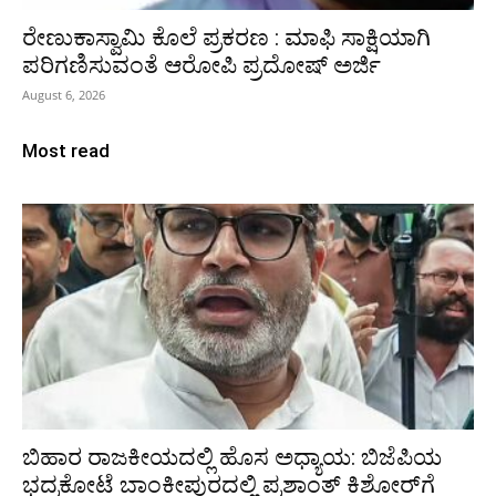
ರೇಣುಕಾಸ್ವಾಮಿ ಕೊಲೆ ಪ್ರಕರಣ : ಮಾಫಿ ಸಾಕ್ಷಿಯಾಗಿ
ಪರಿಗಣಿಸುವಂತೆ ಆರೋಪಿ ಪ್ರದೋಷ್‌ ಅರ್ಜಿ
August 6, 2026
Most read
ಬಿಹಾರ ರಾಜಕೀಯದಲ್ಲಿ ಹೊಸ ಅಧ್ಯಾಯ: ಬಿಜೆಪಿಯ
ಭದ್ರಕೋಟೆ ಬಾಂಕೀಪುರದಲ್ಲಿ ಪ್ರಶಾಂತ್ ಕಿಶೋರ್‌ಗೆ