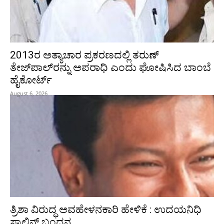
2013ರ ಅತ್ಯಾಚಾರ ಪ್ರಕರಣದಲ್ಲಿ ತರುಣ್
ತೇಜ್‌ಪಾಲ್‌ರನ್ನು ಅಪರಾಧಿ ಎಂದು ಘೋಷಿಸಿದ ಬಾಂಬೆ
ಹೈಕೋರ್ಟ್
August 6, 2026
ತ್ರಿಶಾ ವಿರುದ್ಧ ಅವಹೇಳನಕಾರಿ ಹೇಳಿಕೆ : ಉದಯನಿಧಿ
ಸ್ಟಾಲಿನ್‌ ಬಂಧನ