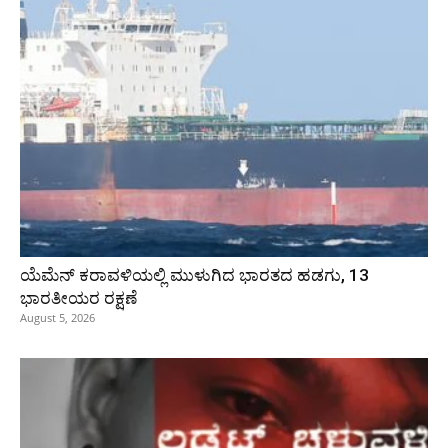
ಯೆಮೆನ್‌ ಕರಾವಳಿಯಲ್ಲಿ ಮುಳುಗಿದ ಭಾರತದ ಹಡಗು, 13
ಭಾರತೀಯರ ರಕ್ಷಣೆ
August 5, 2026