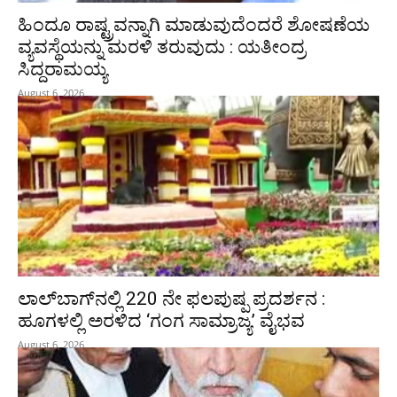
ಹಿಂದೂ ರಾಷ್ಟ್ರವನ್ನಾಗಿ ಮಾಡುವುದೆಂದರೆ ಶೋಷಣೆಯ
ವ್ಯವಸ್ಥೆಯನ್ನು ಮರಳಿ ತರುವುದು : ಯತೀಂದ್ರ
ಸಿದ್ದರಾಮಯ್ಯ
August 6, 2026
ಲಾಲ್‍ಬಾಗ್‍ನಲ್ಲಿ 220 ನೇ ಫಲಪುಷ್ಪ ಪ್ರದರ್ಶನ :
ಹೂಗಳಲ್ಲಿ ಅರಳಿದ ‘ಗಂಗ ಸಾಮ್ರಾಜ್ಯ’ ವೈಭವ
August 6, 2026