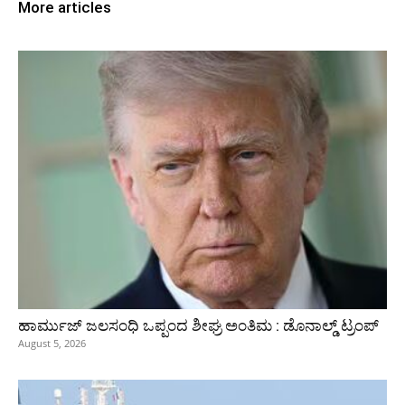
More articles
ಹಾರ್ಮುಜ್‌ ಜಲಸಂಧಿ ಒಪ್ಪಂದ ಶೀಘ್ರ ಅಂತಿಮ : ಡೊನಾಲ್ಡ್‌ ಟ್ರಂಪ್‌
August 5, 2026