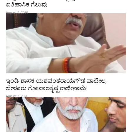
ಐತಿಹಾಸಿಕ ಗೆಲುವು
August 3, 2026
ಇಂಡಿ ಶಾಸಕ ಯಶವಂತರಾಯಗೌಡ ಪಾಟೀಲ,
ಬೇಳೂರು ಗೋಪಾಲಕೃಷ್ಣ ರಾಜೀನಾಮೆ!
August 3, 2026