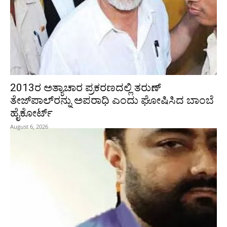
2013ರ ಅತ್ಯಾಚಾರ ಪ್ರಕರಣದಲ್ಲಿ ತರುಣ್
ತೇಜ್‌ಪಾಲ್‌ರನ್ನು ಅಪರಾಧಿ ಎಂದು ಘೋಷಿಸಿದ ಬಾಂಬೆ
ಹೈಕೋರ್ಟ್
August 6, 2026