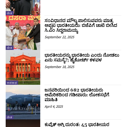
ದೇಶ
ಸಂವಿಧಾನದ ಮೌಲ್ಯ ಪಾಲಿಸುವವರು ಮಾತ್ರ
ಅಪ್ಪಟ ಭಾರತೀಯರು: ಬಿಜೆಪಿಗೆ ಚಾಟಿ ಬೀಸಿದ
ಸಿ.ಎಂ ಸಿದ್ದರಾಮಯ್ಯ
September 22, 2025
ದೇಶ
ಭಾರತೀಯರನ್ನು ಭಾರತೀಯ ಎಂದು ನೋಡಲು
ಏನು ಸಮಸ್ಯೆ?; ಹೈಕೋರ್ಟ್ ಕಳವಳ
September 18, 2025
ಅಪರಾಧ
ಜನವರಿಯಿಂದ 682 ಭಾರತೀಯರು
ಅಮೆರಿಕದಿಂದ ಗಡೀಪಾರು: ಲೋಕಸಭೆಗೆ
ಮಾಹಿತಿ
April 4, 2025
ದೇಶ
ಕುವೈತ್ ಅಗ್ನಿ ದುರಂತ: 45 ಭಾರತೀಯರ