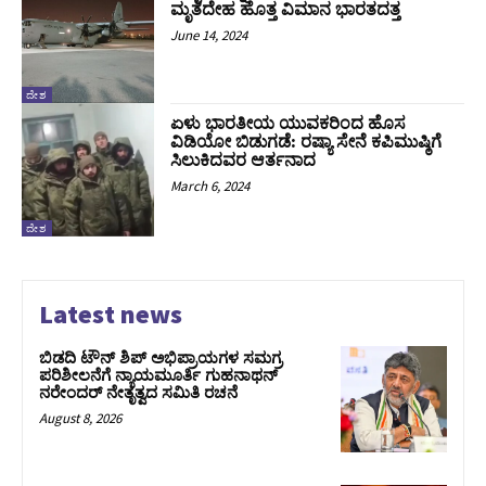
ಮೃತದೇಹ ಹೊತ್ತ ವಿಮಾನ ಭಾರತದತ್ತ
June 14, 2024
ದೇಶ
ಏಳು ಭಾರತೀಯ ಯುವಕರಿಂದ ಹೊಸ
ವಿಡಿಯೋ ಬಿಡುಗಡೆ: ರಷ್ಯಾ ಸೇನೆ ಕಪಿಮುಷ್ಠಿಗೆ
ಸಿಲುಕಿದವರ ಆರ್ತನಾದ
March 6, 2024
ದೇಶ
Latest news
ಬಿಡದಿ ಟೌನ್ ಶಿಪ್ ಅಭಿಪ್ರಾಯಗಳ ಸಮಗ್ರ
ಪರಿಶೀಲನೆಗೆ ನ್ಯಾಯಮೂರ್ತಿ ಗುಹನಾಥನ್
ನರೇಂದರ್ ನೇತೃತ್ವದ ಸಮಿತಿ ರಚನೆ
August 8, 2026