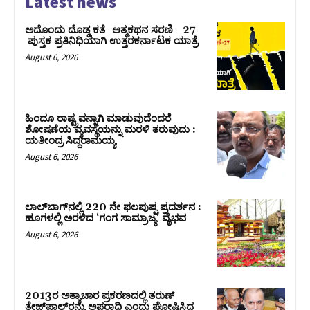
Latest news
ಅದೊಂದು ದೊಡ್ಡ ಕತೆ- ಆತ್ಮಕಥನ ಸರಣಿ- 27-
ಪುಸ್ತಕ ಪ್ರತಿನಿಧಿಯಾಗಿ ಉತ್ತರಕರ್ನಾಟಕ ಯಾತ್ರೆ
August 6, 2026
ಹಿಂದೂ ರಾಷ್ಟ್ರವನ್ನಾಗಿ ಮಾಡುವುದೆಂದರೆ
ಶೋಷಣೆಯ ವ್ಯವಸ್ಥೆಯನ್ನು ಮರಳಿ ತರುವುದು :
ಯತೀಂದ್ರ ಸಿದ್ದರಾಮಯ್ಯ
August 6, 2026
ಲಾಲ್‍ಬಾಗ್‍ನಲ್ಲಿ 220 ನೇ ಫಲಪುಷ್ಪ ಪ್ರದರ್ಶನ :
ಹೂಗಳಲ್ಲಿ ಅರಳಿದ ‘ಗಂಗ ಸಾಮ್ರಾಜ್ಯ’ ವೈಭವ
August 6, 2026
2013ರ ಅತ್ಯಾಚಾರ ಪ್ರಕರಣದಲ್ಲಿ ತರುಣ್
ತೇಜ್‌ಪಾಲ್‌ರನ್ನು ಅಪರಾಧಿ ಎಂದು ಘೋಷಿಸಿದ