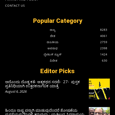
CONTACT US
Popular Category
ರಾಜ್ಯ
8283
ದೇಶ
4061
ರಾಜಕೀಯ
2759
ಅಪರಾಧ
2398
ಬ್ರೇಕಿಂಗ್ ನ್ಯೂಸ್
1424
ವಿದೇಶ
630
Editor Picks
ಅದೊಂದು ದೊಡ್ಡ ಕತೆ- ಆತ್ಮಕಥನ ಸರಣಿ- 27- ಪುಸ್ತಕ
ಪ್ರತಿನಿಧಿಯಾಗಿ ಉತ್ತರಕರ್ನಾಟಕ ಯಾತ್ರೆ
August 6, 2026
ಹಿಂದೂ ರಾಷ್ಟ್ರವನ್ನಾಗಿ ಮಾಡುವುದೆಂದರೆ ಶೋಷಣೆಯ
ವ್ಯವಸ್ಥೆಯನ್ನು ಮರಳಿ ತರುವುದು : ಯತೀಂದ್ರ ಸಿದ್ದರಾಮಯ್ಯ