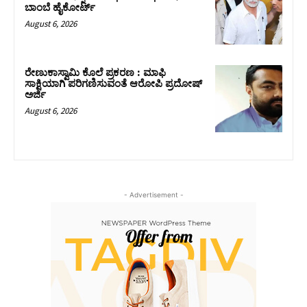
ಬಾಂಬೆ ಹೈಕೋರ್ಟ್
August 6, 2026
ರೇಣುಕಾಸ್ವಾಮಿ ಕೊಲೆ ಪ್ರಕರಣ : ಮಾಫಿ
ಸಾಕ್ಷಿಯಾಗಿ ಪರಿಗಣಿಸುವಂತೆ ಆರೋಪಿ ಪ್ರದೋಷ್‌
ಅರ್ಜಿ
August 6, 2026
- Advertisement -