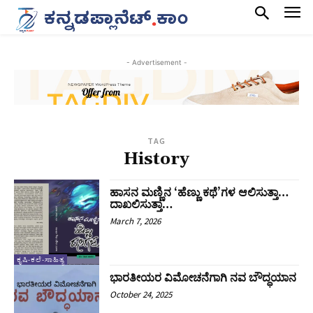
- Advertisement -
TAG
History
ಹಾಸನ ಮಣ್ಣಿನ ‘ಹೆಣ್ಣು ಕಥೆ’ಗಳ ಆಲಿಸುತ್ತಾ…
ದಾಖಲಿಸುತ್ತಾ…
March 7, 2026
ಕೃಷಿ-ಕಲೆ-ಸಾಹಿತ್ಯ
ಭಾರತೀಯರ ವಿಮೋಚನೆಗಾಗಿ ನವ ಬೌದ್ಧಯಾನ
October 24, 2025