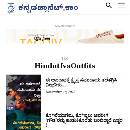
- Advertisement -
TAG
HindutfvaOutfits
ಈ ಅಪರಾಧಕ್ಕೆ ಕ್ರೈಸ್ತ ಸಮುದಾಯ ತಲೆತಗ್ಗಿಸಿ
ನಿಲ್ಲಬೇಕು…
November 18, 2025
ಶಿಕ್ಷಣ
ಕೊ*ಲೆಯಾಗಲು, ಕೊ*ಲ್ಲಲು ಅವರೀಗ
‘ಗೌಡ’ರನ್ನು ಹುಡುಕಿಕೊಂಡು ಬಂದಿದ್ದಾರೆ ಎಚ್ಚರ
!