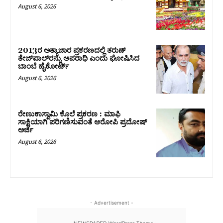
August 6, 2026
2013ರ ಅತ್ಯಾಚಾರ ಪ್ರಕರಣದಲ್ಲಿ ತರುಣ್
ತೇಜ್‌ಪಾಲ್‌ರನ್ನು ಅಪರಾಧಿ ಎಂದು ಘೋಷಿಸಿದ
ಬಾಂಬೆ ಹೈಕೋರ್ಟ್
August 6, 2026
ರೇಣುಕಾಸ್ವಾಮಿ ಕೊಲೆ ಪ್ರಕರಣ : ಮಾಫಿ
ಸಾಕ್ಷಿಯಾಗಿ ಪರಿಗಣಿಸುವಂತೆ ಆರೋಪಿ ಪ್ರದೋಷ್‌
ಅರ್ಜಿ
August 6, 2026
- Advertisement -