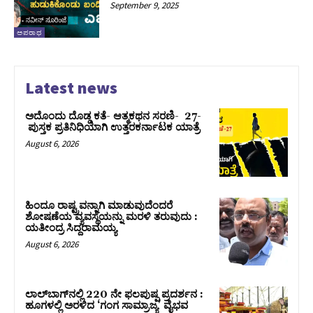
September 9, 2025
ಅಪರಾಧ
Latest news
ಅದೊಂದು ದೊಡ್ಡ ಕತೆ- ಆತ್ಮಕಥನ ಸರಣಿ- 27-
ಪುಸ್ತಕ ಪ್ರತಿನಿಧಿಯಾಗಿ ಉತ್ತರಕರ್ನಾಟಕ ಯಾತ್ರೆ
August 6, 2026
ಹಿಂದೂ ರಾಷ್ಟ್ರವನ್ನಾಗಿ ಮಾಡುವುದೆಂದರೆ
ಶೋಷಣೆಯ ವ್ಯವಸ್ಥೆಯನ್ನು ಮರಳಿ ತರುವುದು :
ಯತೀಂದ್ರ ಸಿದ್ದರಾಮಯ್ಯ
August 6, 2026
ಲಾಲ್‍ಬಾಗ್‍ನಲ್ಲಿ 220 ನೇ ಫಲಪುಷ್ಪ ಪ್ರದರ್ಶನ :
ಹೂಗಳಲ್ಲಿ ಅರಳಿದ ‘ಗಂಗ ಸಾಮ್ರಾಜ್ಯ’ ವೈಭವ