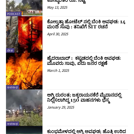
ಕೋಟ್ಯಂತರ ರೂ. ನಷ್ಟ
May 13, 2025
PODCAST
ಕೋಲ್ಕತ್ತಾ ಹೋಟೆಲ್ ನಲ್ಲಿ ಬೆಂಕಿ ಅವಘಡ: 14
ಮಂದಿ ಸಾವು : ತನಿಖೆಗೆ SIT ರಚನೆ
April 30, 2025
ದೇಶ
ಹೈದರಾಬಾದ್ : ಕಟ್ಟಡದಲ್ಲಿ ಬೆಂಕಿ ಅವಘಡ:
ಮೂವರು ಸಾವು, ಐದು ಜನರ ರಕ್ಷಣೆ
March 1, 2025
ಅಪರಾಧ
ಅಗ್ನಿ ದುರಂತ; ಜಕ್ಕರಾಯನಕೆರೆ ಮೈದಾನದಲ್ಲಿ
ನಿಲ್ಲಿಸಲಾಗಿದ್ದ 150 ವಾಹನಗಳು ಭಸ್ಮ
January 29, 2025
ಅಪರಾಧ
ಕುಂಭಮೇಳದಲ್ಲಿ ಅಗ್ನಿ ಅವಘಡ; ಹೊತ್ತಿ ಉರಿದ