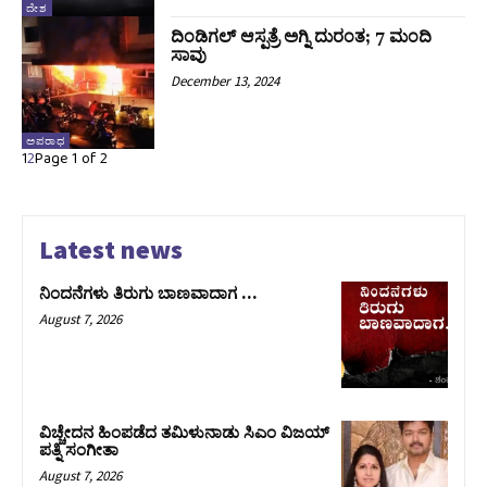
ದೇಶ
ದಿಂಡಿಗಲ್‌ ಆಸ್ಪತ್ರೆ ಅಗ್ನಿ ದುರಂತ; 7 ಮಂದಿ
ಸಾವು
December 13, 2024
ಅಪರಾಧ
1
2
Page 1 of 2
Latest news
ನಿಂದನೆಗಳು ತಿರುಗು ಬಾಣವಾದಾಗ …
August 7, 2026
ವಿಚ್ಚೇದನ ಹಿಂಪಡೆದ ತಮಿಳುನಾಡು ಸಿಎಂ ವಿಜಯ್‌
ಪತ್ನಿ ಸಂಗೀತಾ
August 7, 2026