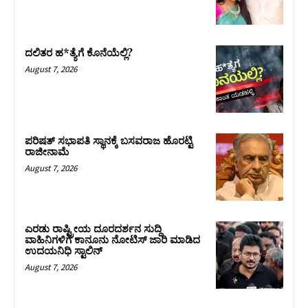
ದಲಿತರ ಹ*ತ್ಯೆಗೆ ಕೊನೆಯೆಲ್ಲಿ?
August 7, 2026
ಪರಿಷತ್‌ ಸಭಾಪತಿ ಸ್ಥಾನಕ್ಕೆ ಬಸವರಾಜ ಹೊರಟ್ಟಿ
ರಾಜೀನಾಮೆ
August 7, 2026
ಎರಡು ರಾಷ್ಟ್ರೀಯ ದೂರದರ್ಶನ ಸುದ್ದಿ
ವಾಹಿನಿಗಳಿಗೆ ಕಾನೂನು ನೋಟಿಸ್ ಜಾರಿ ಮಾಡಿದ
ಉದಯನಿಧಿ ಸ್ಟಾಲಿನ್
August 7, 2026