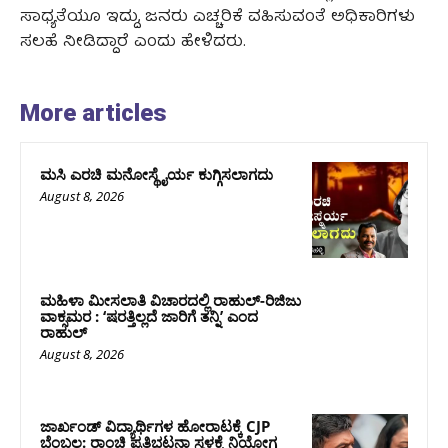
ಸಾಧ್ಯತೆಯೂ ಇದ್ದು, ಜನರು ಎಚ್ಚರಿಕೆ ವಹಿಸುವಂತೆ ಅಧಿಕಾರಿಗಳು
ಸಲಹೆ ನೀಡಿದ್ದಾರೆ ಎಂದು ಹೇಳಿದರು.
More articles
ಮಸಿ ಎರಚಿ ಮನೋಸ್ಥೈರ್ಯ ಕುಗ್ಗಿಸಲಾಗದು
August 8, 2026
ಮಹಿಳಾ ಮೀಸಲಾತಿ ವಿಚಾರದಲ್ಲಿ ರಾಹುಲ್‌-ರಿಜಿಜು
ವಾಕ್ಸಮರ : ‘ಷರತ್ತಿಲ್ಲದೆ ಜಾರಿಗೆ ತನ್ನಿ’ ಎಂದ
ರಾಹುಲ್‌
August 8, 2026
ಜಾರ್ಖಂಡ್‌ ವಿದ್ಯಾರ್ಥಿಗಳ ಹೋರಾಟಕ್ಕೆ CJP
ಬೆಂಬಲ: ರಾಂಚಿ ಪ್ರತಿಭಟನಾ ಸ್ಥಳಕ್ಕೆ ನಿಯೋಗ