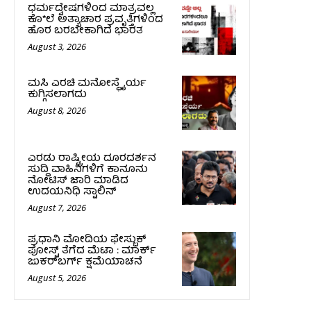
ಧರ್ಮದ್ವೇಷಗಳಿಂದ ಮಾತ್ರವಲ್ಲ
ಕೊ*ಲೆ ಅತ್ಯಾಚಾರ ಪ್ರವೃತ್ತಿಗಳಿಂದ
ಹೊರ ಬರಬೇಕಾಗಿದೆ ಭಾರತ
August 3, 2026
ಮಸಿ ಎರಚಿ ಮನೋಸ್ಥೈರ್ಯ
ಕುಗ್ಗಿಸಲಾಗದು
August 8, 2026
ಎರಡು ರಾಷ್ಟ್ರೀಯ ದೂರದರ್ಶನ
ಸುದ್ದಿ ವಾಹಿನಿಗಳಿಗೆ ಕಾನೂನು
ನೋಟಿಸ್ ಜಾರಿ ಮಾಡಿದ
ಉದಯನಿಧಿ ಸ್ಟಾಲಿನ್
August 7, 2026
ಪ್ರಧಾನಿ ಮೋದಿಯ ಫೇಸ್ಬುಕ್‌
ಪೋಸ್ಟ್‌ ತೆಗೆದ ಮೆಟಾ : ಮಾರ್ಕ್
ಜುಕರ್‌ಬರ್ಗ್ ಕ್ಷಮೆಯಾಚನೆ
August 5, 2026