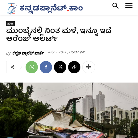
ದೇಶ
ಮುಂಬೈನಲ್ಲಿ ನಿಂತ ಮಳೆ, ಇನ್ನೂ ಇದೆ
ಆರೆಂಜ್‌ ಅಲರ್ಟ್‌
July 7 2026, 05:07 pm
By
ಕನ್ನಡ ಪ್ಲಾನೆಟ್ ವಾರ್ತೆ