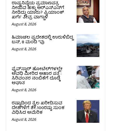
ರಾಷ್ಟ್ರನಿಷ್ಠೆಯ ಪ್ರಮಾಣಪತ್ರ
ನೀಡುವ ಹಕ್ಕು ಆರ್‌ಎಸ್‌ಎಸ್‌ಗೆ
ನೀಡಿದ್ದು ಯಾರು? ಪ್ರಿಯಾಂಕ್
ಖರ್ಗೆ ತೀವ್ರ ವಾಗ್ದಾಳಿ
August 8, 2026
ಹಿಮಾಚಲ ಪ್ರದೇಶದಲ್ಲಿ ಉರುಳಿಬಿದ್ದ
ಬಸ್‌, 8 ಮಂದಿ *ವು
August 8, 2026
ಫೈವ್‌ಸ್ಟಾರ್ ಹೋಟೆಲ್‌ಗಳಲ್ಲೇ
ಅವಧಿ ಮೀರಿದ ಆಹಾರ ಪತ್ತೆ :
ಸಿರಿವಂತರ ನಂಬಿಕೆಗೆ ದೊಡ್ಡ
ಅಘಾತ
August 8, 2026
ರಷ್ಯಾದಿಂದ ತೈಲ ಖರೀದಿಸುವ
ದೇಶಗಳಿಗೆ ಶೇ.100ರಷ್ಟು ಸುಂಕ
ವಿಧಿಸಿದ ಅಮೆರಿಕ
August 8, 2026