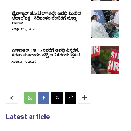
ಫೈವ್‌ಸ್ಟಾರ್ ಹೋಟೆಲ್‌ಗಳಲ್ಲೇ ಅವಧಿ ಮೀರಿದ
ಆಹಾರ ಪತ್ತೆ : ಸಿರಿವಂತರ ನಂಬಿಕೆಗೆ ದೊಡ್ಡ
ಅಘಾತ
August 8, 2026
ಎಸ್‌ಐಆರ್‌ : ಆ.17ರವರೆಗೆ ಅವಧಿ ವಿಸ್ತರಣೆ,
ಕರಡು ಮತದಾರರ ಪಟ್ಟಿ ಆ.24ರಂದು ಪ್ರಕಟ
August 7, 2026
Latest article