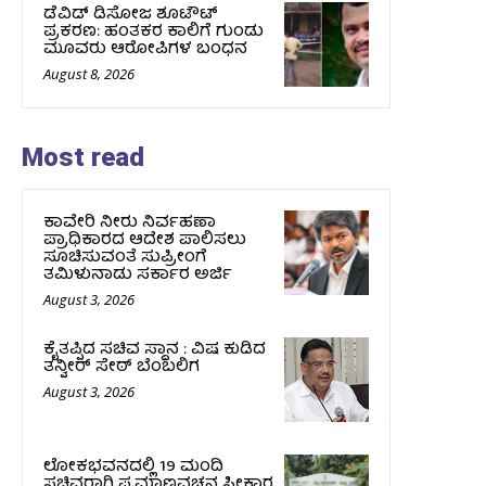
ಡೆವಿಡ್ ಡಿಸೋಜ ಶೂಟೌಟ್
ಪ್ರಕರಣ: ಹಂತಕರ ಕಾಲಿಗೆ ಗುಂಡು
ಮೂವರು ಆರೋಪಿಗಳ ಬಂಧನ
August 8, 2026
Most read
ಕಾವೇರಿ ನೀರು ನಿರ್ವಹಣಾ
ಪ್ರಾಧಿಕಾರದ ಆದೇಶ ಪಾಲಿಸಲು
ಸೂಚಿಸುವಂತೆ ಸುಪ್ರೀಂಗೆ
ತಮಿಳುನಾಡು ಸರ್ಕಾರ ಅರ್ಜಿ
August 3, 2026
ಕೈತಪ್ಪಿದ ಸಚಿವ ಸ್ಥಾನ : ವಿಷ ಕುಡಿದ
ತನ್ವೀರ್‌ ಸೇಠ್‌ ಬೆಂಬಲಿಗ
August 3, 2026
ಲೋಕಭವನದಲ್ಲಿ 19 ಮಂದಿ
ಸಚಿವರಾಗಿ ಪ್ರಮಾಣವಚನ ಸ್ವೀಕಾರ