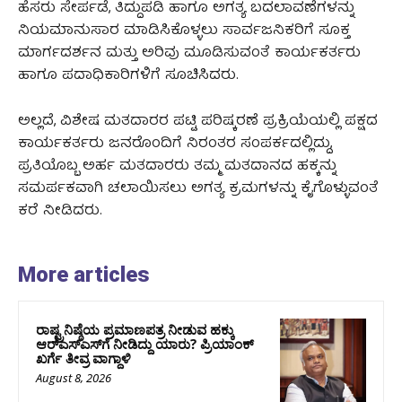
ಹೆಸರು ಸೇರ್ಪಡೆ, ತಿದ್ದುಪಡಿ ಹಾಗೂ ಅಗತ್ಯ ಬದಲಾವಣೆಗಳನ್ನು
ನಿಯಮಾನುಸಾರ ಮಾಡಿಸಿಕೊಳ್ಳಲು ಸಾರ್ವಜನಿಕರಿಗೆ ಸೂಕ್ತ
ಮಾರ್ಗದರ್ಶನ ಮತ್ತು ಅರಿವು ಮೂಡಿಸುವಂತೆ ಕಾರ್ಯಕರ್ತರು
ಹಾಗೂ ಪದಾಧಿಕಾರಿಗಳಿಗೆ ಸೂಚಿಸಿದರು.
ಅಲ್ಲದೆ, ವಿಶೇಷ ಮತದಾರರ ಪಟ್ಟಿ ಪರಿಷ್ಕರಣೆ ಪ್ರಕ್ರಿಯೆಯಲ್ಲಿ ಪಕ್ಷದ
ಕಾರ್ಯಕರ್ತರು ಜನರೊಂದಿಗೆ ನಿರಂತರ ಸಂಪರ್ಕದಲ್ಲಿದ್ದು,
ಪ್ರತಿಯೊಬ್ಬ ಅರ್ಹ ಮತದಾರರು ತಮ್ಮ ಮತದಾನದ ಹಕ್ಕನ್ನು
ಸಮರ್ಪಕವಾಗಿ ಚಲಾಯಿಸಲು ಅಗತ್ಯ ಕ್ರಮಗಳನ್ನು ಕೈಗೊಳ್ಳುವಂತೆ
ಕರೆ ನೀಡಿದರು.
More articles
ರಾಷ್ಟ್ರನಿಷ್ಠೆಯ ಪ್ರಮಾಣಪತ್ರ ನೀಡುವ ಹಕ್ಕು
ಆರ್‌ಎಸ್‌ಎಸ್‌ಗೆ ನೀಡಿದ್ದು ಯಾರು? ಪ್ರಿಯಾಂಕ್
ಖರ್ಗೆ ತೀವ್ರ ವಾಗ್ದಾಳಿ
August 8, 2026