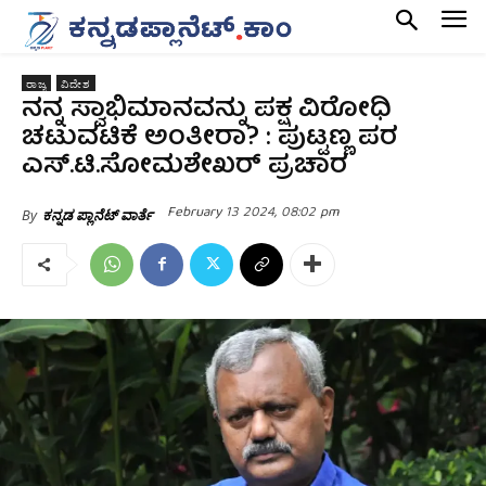
ರಾಜ್ಯ
ವಿದೇಶ
ನನ್ನ ಸ್ವಾಭಿಮಾನವನ್ನು ಪಕ್ಷ ವಿರೋಧಿ
ಚಟುವಟಿಕೆ ಅಂತೀರಾ? : ಪುಟ್ಟಣ್ಣ ಪರ
ಎಸ್.ಟಿ.ಸೋಮಶೇಖರ್ ಪ್ರಚಾರ
February 13 2024, 08:02 pm
By
ಕನ್ನಡ ಪ್ಲಾನೆಟ್ ವಾರ್ತೆ