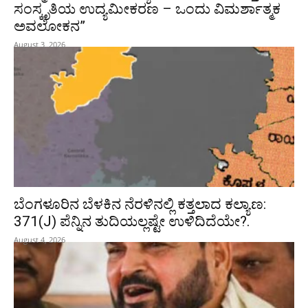
ಸಂಸ್ಕೃತಿಯ ಉದ್ಯಮೀಕರಣ – ಒಂದು ವಿಮರ್ಶಾತ್ಮಕ
ಅವಲೋಕನ”
August 3, 2026
ಬೆಂಗಳೂರಿನ ಬೆಳಕಿನ ನೆರಳಿನಲ್ಲಿ ಕತ್ತಲಾದ ಕಲ್ಯಾಣ:
371(J) ಪೆನ್ನಿನ ತುದಿಯಲ್ಲಷ್ಟೇ ಉಳಿದಿದೆಯೇ?.
August 4, 2026