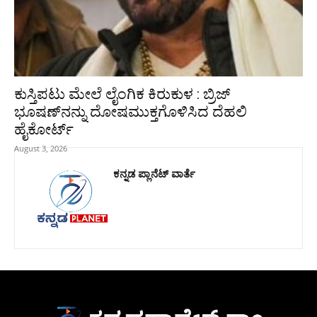
ಕುಸ್ತಿಪಟು ಮೇಲೆ ಲೈಂಗಿಕ ಕಿರುಕುಳ : ಬ್ರಿಜ್‌
ಭೂಷಣ್‌ನನ್ನು ದೋಷಮುಕ್ತಗೊಳಿಸಿದ ದೆಹಲಿ
ಹೈಕೋರ್ಟ್‌
August 3, 2026
ಕನ್ನಡ ಪ್ಲಾನೆಟ್ ವಾರ್ತೆ