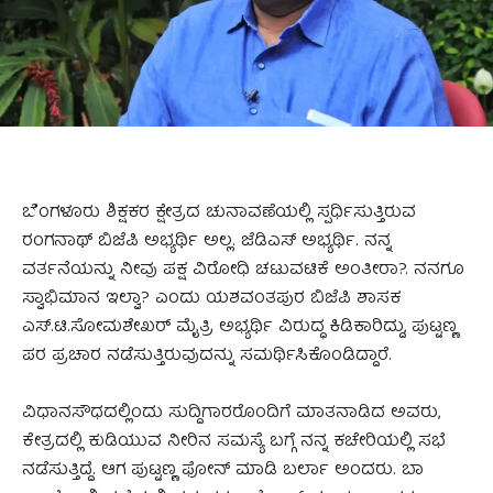
ಬೆಂಗಳೂರು ಶಿಕ್ಷಕರ ಕ್ಷೇತ್ರದ ಚುನಾವಣೆಯಲ್ಲಿ ಸ್ಪರ್ಧಿಸುತ್ತಿರುವ
ರಂಗನಾಥ್ ಬಿಜೆಪಿ ಅಭ್ಯರ್ಥಿ ಅಲ್ಲ. ಜೆಡಿಎಸ್ ಅಭ್ಯರ್ಥಿ. ನನ್ನ
ವರ್ತನೆಯನ್ನು ನೀವು ಪಕ್ಷ ವಿರೋಧಿ ಚಟುವಟಿಕೆ ಅಂತೀರಾ?. ನನಗೂ
ಸ್ವಾಭಿಮಾನ ಇಲ್ವಾ? ಎಂದು ಯಶವಂತಪುರ ಬಿಜೆಪಿ ಶಾಸಕ
ಎಸ್.ಟಿ.ಸೋಮಶೇಖರ್ ಮೈತ್ರಿ ಅಭ್ಯರ್ಥಿ ವಿರುದ್ಧ ಕಿಡಿಕಾರಿದ್ದು, ಪುಟ್ಟಣ್ಣ
ಪರ ಪ್ರಚಾರ ನಡೆಸುತ್ತಿರುವುದನ್ನು ಸಮರ್ಥಿಸಿಕೊಂಡಿದ್ದಾರೆ.
ವಿಧಾನಸೌಧದಲ್ಲಿಂದು ಸುದ್ದಿಗಾರರೊಂದಿಗೆ ಮಾತನಾಡಿದ ಅವರು,
ಕೇತ್ರದಲ್ಲಿ ಕುಡಿಯುವ ನೀರಿನ ಸಮಸ್ಯೆ ಬಗ್ಗೆ ನನ್ನ ಕಚೇರಿಯಲ್ಲಿ ಸಭೆ
ನಡೆಸುತ್ತಿದ್ದೆ. ಆಗ ಪುಟ್ಟಣ್ಣ ಫೋನ್ ಮಾಡಿ ಬರ್ಲಾ ಅಂದರು. ಬಾ