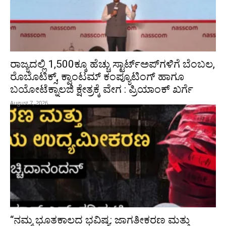
ರಾಜ್ಯದಲ್ಲಿ 1,500ಕ್ಕೂ ಹೆಚ್ಚು ಸ್ಟಾರ್ಟ್‌ಅಪ್‌ಗಳಿಗೆ ಬೆಂಬಲ,
ರೊಬೊಟಿಕ್ಸ್, ಕ್ವಾಂಟಮ್ ಕಂಪ್ಯೂಟಿಂಗ್ ಹಾಗೂ
ಬಯೋಟೆಕ್ನಾಲಜಿ ಕ್ಷೇತ್ರಕ್ಕೆ ವೇಗ : ಪ್ರಿಯಾಂಕ್‌ ಖರ್ಗೆ
August 7, 2026
“ನಮ್ಮ ಭೂತಕಾಲದ ಭವಿಷ್ಯ: ಜಾಗತೀಕರಣ ಮತ್ತು