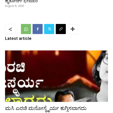
ಹೈಕೋರ್ಟ್ ಛೀಮಾರಿ
August 8, 2026
Latest article
ಮಸಿ ಎರಚಿ ಮನೋಸ್ಥೈರ್ಯ ಕುಗ್ಗಿಸಲಾಗದು