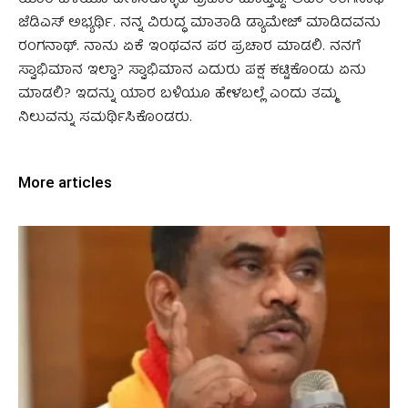
ಜೆಡಿಎಸ್ ಅಭ್ಯರ್ಥಿ. ನನ್ನ ವಿರುದ್ಧ ಮಾತಾಡಿ ಡ್ಯಾಮೇಜ್ ಮಾಡಿದವನು
ರಂಗನಾಥ್. ನಾನು ಏಕೆ ಇಂಥವನ ಪರ ಪ್ರಚಾರ ಮಾಡಲಿ. ನನಗೆ
ಸ್ವಾಭಿಮಾನ ಇಲ್ವಾ? ಸ್ವಾಭಿಮಾನ ಎದುರು ಪಕ್ಷ ಕಟ್ಟಿಕೊಂಡು ಏನು
ಮಾಡಲಿ? ಇದನ್ನು ಯಾರ ಬಳಿಯೂ ಹೇಳಬಲ್ಲೆ ಎಂದು ತಮ್ಮ
ನಿಲುವನ್ನು ಸಮರ್ಥಿಸಿಕೊಂಡರು.
More articles