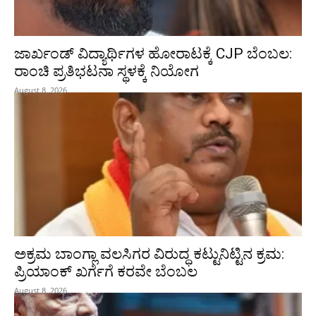
ಜಾರ್ಖಂಡ್‌ ವಿದ್ಯಾರ್ಥಿಗಳ ಹೋರಾಟಕ್ಕೆ CJP ಬೆಂಬಲ:
ರಾಂಚಿ ಪ್ರತಿಭಟನಾ ಸ್ಥಳಕ್ಕೆ ನಿಯೋಗ
August 8, 2026
ಅಕ್ರಮ ಬಾಂಗ್ಲಾ ವಲಸಿಗರ ವಿರುದ್ಧ ಕಟ್ಟುನಿಟ್ಟಿನ ಕ್ರಮ:
ಪ್ರಿಯಾಂಕ್ ಖರ್ಗೆಗೆ ಕರವೇ ಬೆಂಬಲ
August 8, 2026