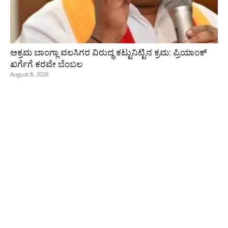
ಅಕ್ರಮ ಬಾಂಗ್ಲಾ ವಲಸಿಗರ ವಿರುದ್ಧ ಕಟ್ಟುನಿಟ್ಟಿನ ಕ್ರಮ: ಪ್ರಿಯಾಂಕ್
ಖರ್ಗೆಗೆ ಕರವೇ ಬೆಂಬಲ
August 8, 2026