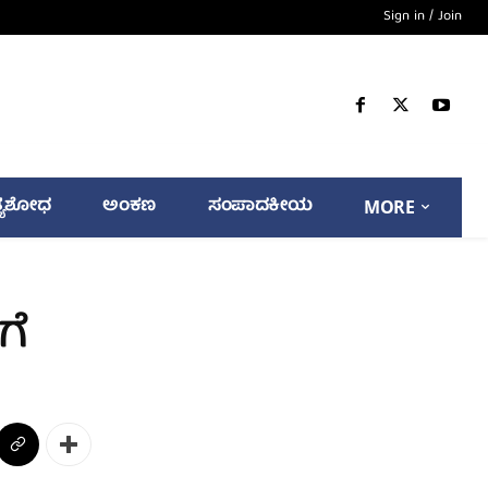
Sign in / Join
್ಯಶೋಧ
ಅಂಕಣ
ಸಂಪಾದಕೀಯ
MORE
ಗೆ