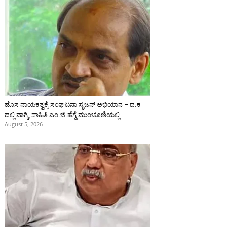
ಹೊಸ ನಾಯಕತ್ವಕ್ಕೆ ಸಂಘಟನಾ ಸೃಜನ್ ಅಭಿಯಾನ – ದ.ಕ
ದಲ್ಲಿ ವಾಗ್ಮಿ, ಸಾಹಿತಿ ಎಂ.ಜಿ.ಹೆಗ್ಡೆ ಮುಂಚೂಣಿಯಲ್ಲಿ
August 5, 2026