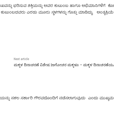
ದುಃಖವನ್ನು ಭರಿಸುವ ಶಕ್ತಿಯನ್ನು ಅವರ ಕುಟುಂಬ ಹಾಗೂ ಅಭಿಮಾನಿಗಳಿಗೆ ಕ
ೆ ಕುಟುಂಬದವರು ಎರಡು ಮೂರು ಸ್ಥಳಗಳನ್ನು ಗೊತ್ತು ಮಾಡಿದ್ದು, ಅಂತ್ಯಕ್ರಿಯೆ 
Next article
ಮಕ್ಕಳ ದಿನಾಚರಣೆ ವಿಶೇಷ |ಅಗೋಚರ ಮಕ್ಕಳೂ – ಮಕ್ಕಳ ದಿನಾಚರಣೆಯ
್ರಿಯೆಯನ್ನು ಸಕಲ ಸರ್ಕಾರಿ ಗೌರವದೊಂದಿಗೆ ನಡೆಸಲಾಗುವುದು ಎಂದು ಮುಖ್ಯಮಂತ