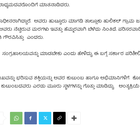
ಮಾಧ್ಯಮದವರೊಂದಿಗೆ ಮಾತನಾಡಿದರು.
ನರಾಗಿದ್ದಾರೆ. ಅವರು ಹುಟ್ಟೂರು ಮಾಗಡಿ ತಾಲ್ಲೂಕು ಹುಲಿಕಲ್ ಗ್ರಾಮ ಜನ
ು. ಅವರು ನೆಟ್ಟಿರುವ ಮರಗಳು ಇವತ್ತು ಹೆಮ್ಮರವಾಗಿ ಬೆಳೆದು ನಿಂತಿದೆ. ಪರಿಸರವಾ
ೀಡಿ ಗೌರವಿಸಿತ್ತು ಎಂದರು.
 ವಸ್ತು ಸಂಗ್ರಹಾಲಯವನ್ನು ಮಾಡಬೇಕು ಎಂದು ಹೇಳಿದ್ದು, ಈ ಬಗ್ಗೆ ಸರ್ಕಾರ ಪರಿಶೀಲಿ
ದುಃಖವನ್ನು ಭರಿಸುವ ಶಕ್ತಿಯನ್ನು ಅವರ ಕುಟುಂಬ ಹಾಗೂ ಅಭಿಮಾನಿಗಳಿಗೆ ಕ
ೆ ಕುಟುಂಬದವರು ಎರಡು ಮೂರು ಸ್ಥಳಗಳನ್ನು ಗೊತ್ತು ಮಾಡಿದ್ದು, ಅಂತ್ಯಕ್ರಿಯೆ 