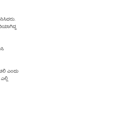
ಿಸಿದರು.
ದಿಯಾಗಿದ್ದ
ಸಿ
ೊಡಲಿ ಎಂದು
ಎಲ್ಲಿ