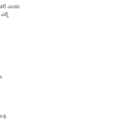
ೊಡಲಿ ಎಂದು
ಎಲ್ಲಿ
ೂ
್ರಿ