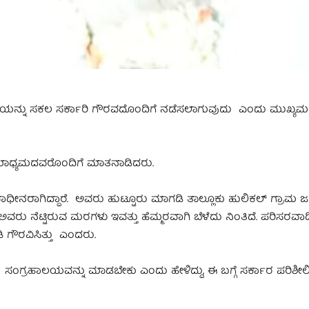
್ರಿಯೆಯನ್ನು ಸಕಲ ಸರ್ಕಾರಿ ಗೌರವದೊಂದಿಗೆ ನಡೆಸಲಾಗುವುದು ಎಂದು ಮುಖ್ಯಮಂತ
ಮಾಧ್ಯಮದವರೊಂದಿಗೆ ಮಾತನಾಡಿದರು.
ನರಾಗಿದ್ದಾರೆ. ಅವರು ಹುಟ್ಟೂರು ಮಾಗಡಿ ತಾಲ್ಲೂಕು ಹುಲಿಕಲ್ ಗ್ರಾಮ ಜನ
ು. ಅವರು ನೆಟ್ಟಿರುವ ಮರಗಳು ಇವತ್ತು ಹೆಮ್ಮರವಾಗಿ ಬೆಳೆದು ನಿಂತಿದೆ. ಪರಿಸರವಾ
ೀಡಿ ಗೌರವಿಸಿತ್ತು ಎಂದರು.
 ವಸ್ತು ಸಂಗ್ರಹಾಲಯವನ್ನು ಮಾಡಬೇಕು ಎಂದು ಹೇಳಿದ್ದು, ಈ ಬಗ್ಗೆ ಸರ್ಕಾರ ಪರಿಶೀಲಿ