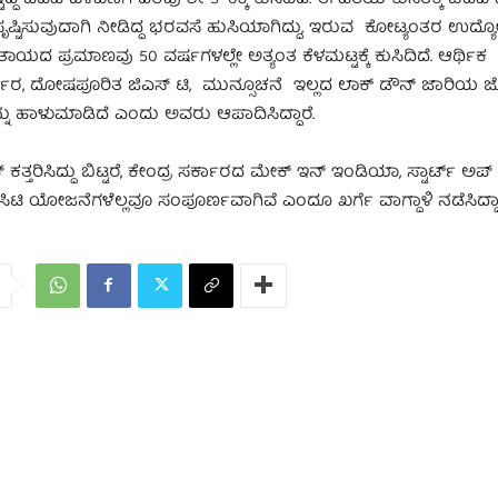
 ಸೃಷ್ಟಿಸುವುದಾಗಿ ನೀಡಿದ್ದ ಭರವಸೆ ಹುಸಿಯಾಗಿದ್ದು, ಇರುವ ಕೋಟ್ಯಂತರ ಉದ್ಯ
ಯದ ಪ್ರಮಾಣವು 50 ವರ್ಷಗಳಲ್ಲೇ ಅತ್ಯಂತ ಕೆಳಮಟ್ಟಕ್ಕೆ ಕುಸಿದಿದೆ. ಆರ್ಥಿಕ
ಧಾರ, ದೋಷಪೂರಿತ ಜಿಎಸ್‌ ಟಿ, ಮುನ್ಸೂಚನೆ ಇಲ್ಲದ ಲಾಕ್‌ ಡೌನ್ ಜಾರಿಯ ಜೊ
ಹಾಳುಮಾಡಿದೆ ಎಂದು ಅವರು ಆಪಾದಿಸಿದ್ದಾರೆ.
್ದು ಬಿಟ್ಟರೆ, ಕೇಂದ್ರ ಸರ್ಕಾರದ ಮೇಕ್‌ ಇನ್‌ ಇಂಡಿಯಾ, ಸ್ಟಾರ್ಟ್‌ ಅಪ್
‌ ಸಿಟಿ ಯೋಜನೆಗಳೆಲ್ಲವೂ ಸಂಪೂರ್ಣವಾಗಿವೆ ಎಂದೂ ಖರ್ಗೆ ವಾಗ್ದಾಳಿ ನಡೆಸಿದ್ದಾರ