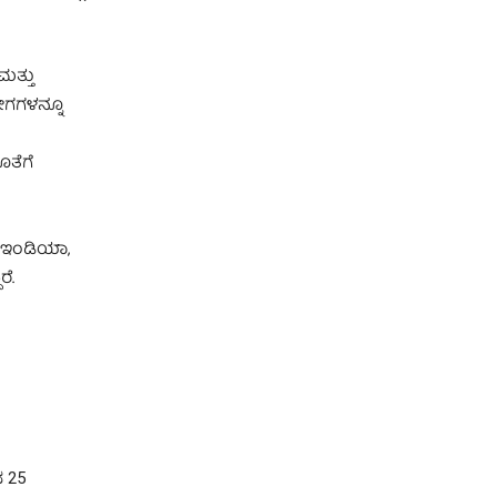
ಮತ್ತು
ೋಗಗಳನ್ನೂ
ತೆಗೆ
‌ ಇಂಡಿಯಾ,
ೆ.
ದ 25