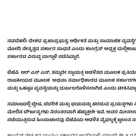
ನವದೆಹಲಿ: ದೇಶದ ಪ್ರಜಾಪ್ರಭುತ್ವ, ಆರ್ಥಿಕತೆ ಮತ್ತು ಸಾಮಾಜಿಕ ವ್ಯವಸ
ಮೋದಿ ನೇತೃತ್ವದ ಸರ್ಕಾರ ಸಾಧನೆ ಎಂದು ಕಾಂಗ್ರೆಸ್‌ ಅಧ್ಯಕ್ಷ ಮಲ್ಲಿಕಾರ್ಜ
ಸರ್ಕಾರದ ವಿರುದ್ಧ ವಾಗ್ದಾಳಿ ನಡೆಸಿದ್ದಾರೆ.
ಬಿಜೆಪಿ ಆರ್‌ ಎಸ್‌ ಎಸ್‌, ತಮ್ಮದೇ ಸ್ವಾಯತ್ತ ಆಡಳಿತದ ಮೂಲಕ ಪ್ರತಿ
ರಾಜಕೀಯದ ಮೂಲಕ ಅಥವಾ ಸರ್ವಾಧಿಕಾರದ ಮೂಲಕ ಸರ್ಕಾರಗಳನ್ನು ಉರ
ಮತ್ತು ಒಕ್ಕೂಟ ವ್ಯವಸ್ಥೆಯನ್ನು ದುರ್ಬಲಗೊಳಿಸಲಾಗಿದೆ ಎಂದು ಟೀಕಿಸಿದ್ದಾ
ಸಮಾಜದಲ್ಲಿ ದ್ವೇಷ, ಬೆದರಿಕೆ ಮತ್ತು ಭಯವನ್ನು ಹರಡುವ ಪ್ರಯತ್ನಗಳು ನಿ
ಮೇಲಿನ ದೌರ್ಜನ್ಯಗಳು ನಿರಂತರವಾಗಿ ಹೆಚ್ಚುತ್ತಲೇ ಇವೆ. ಅವರ ಮೀಸಲಾತಿ
ನಡೆಯುತ್ತಿರುವ ಹಿಂಸಾಚಾರವು ಬಿಜೆಪಿಯ ಆಡಳಿತ ವೈಫಲ್ಯಕ್ಕೆ ಜ್ವಲಂತ ಸಾಕ್
ಕಾಂಗ್ರೆಸ್‌ ನೇತೃತ್ವದ ಯುಪಿಎ ಸರ್ಕಾರದ ಅವಧಿಯಲ್ಲಿ ಸರಾಸರಿ ಶೇ. 8 ರಷ್ಟಿದ್