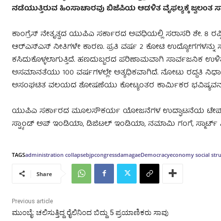
ನಡೆಯುತ್ತಿರುವ ಹಿಂಸಾಚಾರವು ಬಿಜೆಪಿಯ ಆಡಳಿತ ವೈಫಲ್ಯಕ್ಕೆ ಜ್ವಲಂತ ಸಾಕ್
ಕಾಂಗ್ರೆಸ್‌ ನೇತೃತ್ವದ ಯುಪಿಎ ಸರ್ಕಾರದ ಅವಧಿಯಲ್ಲಿ ಸರಾಸರಿ ಶೇ. 8 ರಷ್ಟಿದ್
ಆರ್‌ಎಸ್‌ಎಸ್‌ ನೀತಿಗಳೇ ಕಾರಣ. ಪ್ರತಿ ವರ್ಷ 2 ಕೋಟಿ ಉದ್ಯೋಗಗಳನ್ನು
ಕಸಿದುಕೊಳ್ಳಲಾಗುತ್ತಿದೆ. ಹಣದುಬ್ಬರದ ಪರಿಣಾಮವಾಗಿ ಸಾರ್ವಜನಿಕ ಉಳಿತಾ
ಅಸಮಾನತೆಯು 100 ವರ್ಷಗಳಲ್ಲೇ ಅತ್ಯಧಿಕವಾಗಿದೆ. ನೋಟು ರದ್ದತಿ ನಿರ್
ಅಸಂಘಟಿತ ವಲಯದ ಶೋಷಣೆಯು ಕೋಟ್ಯಂತರ ಕಾರ್ಮಿಕರ ಭವಿಷ್ಯವನ್ನು 
ಯುಪಿಎ ಸರ್ಕಾರದ ಮೂಲಸೌಕರ್ಯ ಯೋಜನೆಗಳ ಉದ್ಘಾಟನೆಯ ಟೇಪ್‌ ಕತ್ತರಿಸಿದ
ಸ್ಟ್ಯಾಂಡ್‌ ಅಪ್‌ ಇಂಡಿಯಾ, ಡಿಜಿಟಲ್‌ ಇಂಡಿಯಾ, ನಮಾಮಿ ಗಂಗೆ, ಸ್ಮಾರ್ಟ್
TAGS
administration collapse
bjp
congress
damagae
Democracy
economy social str
Share
Previous article
ಮುಂಬೈ: ಚಲಿಸುತ್ತಿದ್ದ ರೈಲಿನಿಂದ ಬಿದ್ದು 5 ಪ್ರಯಾಣಿಕರು ಸಾವು