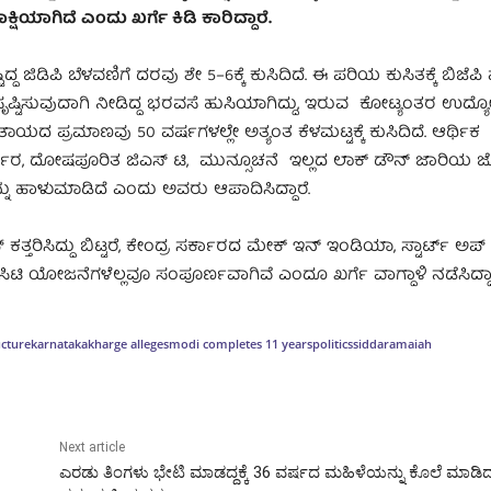
ಷಿಯಾಗಿದೆ ಎಂದು ಖರ್ಗೆ ಕಿಡಿ ಕಾರಿದ್ದಾರೆ.
ದ ಜಿಡಿಪಿ ಬೆಳವಣಿಗೆ ದರವು ಶೇ 5–6ಕ್ಕೆ ಕುಸಿದಿದೆ. ಈ ಪರಿಯ ಕುಸಿತಕ್ಕೆ ಬಿಜೆಪಿ 
 ಸೃಷ್ಟಿಸುವುದಾಗಿ ನೀಡಿದ್ದ ಭರವಸೆ ಹುಸಿಯಾಗಿದ್ದು, ಇರುವ ಕೋಟ್ಯಂತರ ಉದ್ಯ
ಯದ ಪ್ರಮಾಣವು 50 ವರ್ಷಗಳಲ್ಲೇ ಅತ್ಯಂತ ಕೆಳಮಟ್ಟಕ್ಕೆ ಕುಸಿದಿದೆ. ಆರ್ಥಿಕ
ಧಾರ, ದೋಷಪೂರಿತ ಜಿಎಸ್‌ ಟಿ, ಮುನ್ಸೂಚನೆ ಇಲ್ಲದ ಲಾಕ್‌ ಡೌನ್ ಜಾರಿಯ ಜೊ
ಹಾಳುಮಾಡಿದೆ ಎಂದು ಅವರು ಆಪಾದಿಸಿದ್ದಾರೆ.
್ದು ಬಿಟ್ಟರೆ, ಕೇಂದ್ರ ಸರ್ಕಾರದ ಮೇಕ್‌ ಇನ್‌ ಇಂಡಿಯಾ, ಸ್ಟಾರ್ಟ್‌ ಅಪ್
‌ ಸಿಟಿ ಯೋಜನೆಗಳೆಲ್ಲವೂ ಸಂಪೂರ್ಣವಾಗಿವೆ ಎಂದೂ ಖರ್ಗೆ ವಾಗ್ದಾಳಿ ನಡೆಸಿದ್ದಾರ
ucture
karnataka
kharge alleges
modi completes 11 years
politics
siddaramaiah
Next article
ಎರಡು ತಿಂಗಳು ಭೇಟಿ ಮಾಡದ್ದಕ್ಕೆ 36 ವರ್ಷದ ಮಹಿಳೆಯನ್ನು ಕೊಲೆ ಮಾಡಿ