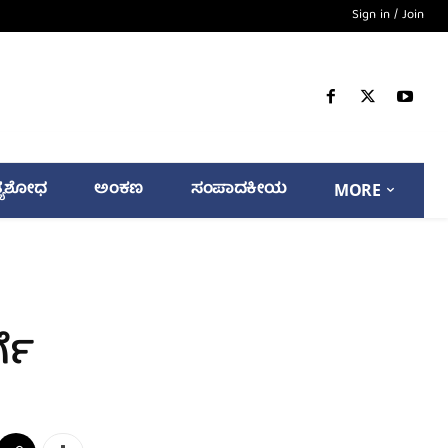
Sign in / Join
್ಯಶೋಧ
ಅಂಕಣ
ಸಂಪಾದಕೀಯ
MORE
ಗೆ