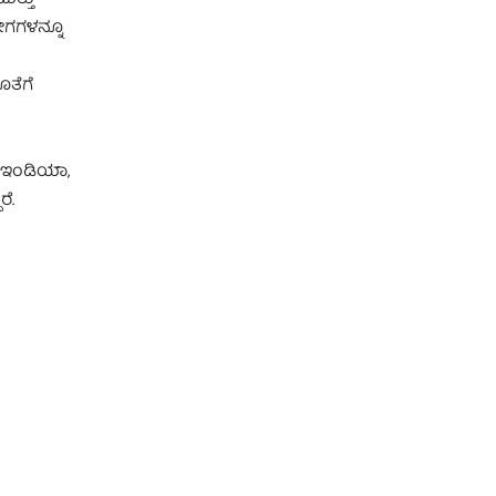
ೋಗಗಳನ್ನೂ
ತೆಗೆ
‌ ಇಂಡಿಯಾ,
ೆ.