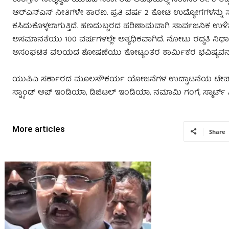
ಆರ್‌ಎಸ್‌ಎಸ್‌ ನೀತಿಗಳೇ ಕಾರಣ. ಪ್ರತಿ ವರ್ಷ 2 ಕೋಟಿ ಉದ್ಯೋಗಗಳನ್ನು
ಕಸಿದುಕೊಳ್ಳಲಾಗುತ್ತಿದೆ. ಹಣದುಬ್ಬರದ ಪರಿಣಾಮವಾಗಿ ಸಾರ್ವಜನಿಕ ಉಳಿತಾ
ಅಸಮಾನತೆಯು 100 ವರ್ಷಗಳಲ್ಲೇ ಅತ್ಯಧಿಕವಾಗಿದೆ. ನೋಟು ರದ್ದತಿ ನಿರ್
ಅಸಂಘಟಿತ ವಲಯದ ಶೋಷಣೆಯು ಕೋಟ್ಯಂತರ ಕಾರ್ಮಿಕರ ಭವಿಷ್ಯವನ್ನು 
ಯುಪಿಎ ಸರ್ಕಾರದ ಮೂಲಸೌಕರ್ಯ ಯೋಜನೆಗಳ ಉದ್ಘಾಟನೆಯ ಟೇಪ್‌ ಕತ್ತರಿಸಿದ
ಸ್ಟ್ಯಾಂಡ್‌ ಅಪ್‌ ಇಂಡಿಯಾ, ಡಿಜಿಟಲ್‌ ಇಂಡಿಯಾ, ನಮಾಮಿ ಗಂಗೆ, ಸ್ಮಾರ್ಟ್
More articles
Share