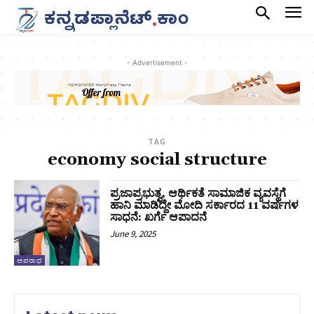
- Advertisement -
TAG
economy social structure
ಪ್ರಜಾಪ್ರಭುತ್ವ, ಆರ್ಥಿಕತೆ ಸಾಮಾಜಿಕ ವ್ಯವಸ್ಥೆಗೆ
ಹಾನಿ ಮಾಡಿದ್ದೇ ಮೋದಿ ಸರ್ಕಾರದ 11 ವರ್ಷಗಳ
ಸಾಧನೆ: ಖರ್ಗೆ ಆಪಾದನೆ
June 9, 2025
ಅಪರಾಧ