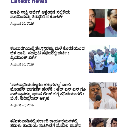
Latest news
ಮಾಫಿ ಸಾಕ್ಷಿ ಅರ್ಜಿಗೆ ಆಕ್ಷೇಪಣೆ ಸಲ್ಲಿಕೆಯ
ಮನವಿಯನ್ನು ತಿರಸ್ಕರಿಸಿದ ಕೋರ್ಟ್‌
August 10, 2026
ಕಲಬುರಗಿಯಲ್ಲಿ ಶೇ.75ರಷ್ಟು ಮಳೆ ಕೊರತೆಯಿಂದ
ಬೆಳೆ ಹಾನಿ, ಸಂಪುಟ‌ ಸಭೆಯಲ್ಲಿ ಚರ್ಚೆ :
ಪ್ರಿಯಾಂಕ್ ಖರ್ಗೆ
August 10, 2026
‘ಪಾಕಿಸ್ತಾನಿಯರೆಲ್ಲರೂ ಶತ್ರುಗಳಲ್ಲ’ ಎಂಬ
ಮೋಹನ್‌ ಭಾಗವತ್ ಹೇಳಿಕೆ : ಆರ್ ಎಸ್ ಎಸ್ ಗೂ
ಪಾಕಿಸ್ತಾನಕ್ಕೂ ಇರುವ ಲಿಂಕ್ ಬಗ್ಗೆ ತನಿಖೆಯಾಗಲಿ :
ಬಿ.ಕೆ. ಹರಿಪ್ರಸಾದ್‌ ಆಗ್ರಹ
August 10, 2026
ತಮಿಳುನಾಡಿನಲ್ಲಿ ಸರ್ಕಾರಿ ಕಾರ್ಯಕ್ರಮಗಳಲ್ಲಿ
ತಮಿಳು ತಾಯಿಯ ಸ್ತುತಿಗೀತೆಗೆ ಮೊದಲ ಪ್ರಾಶಸ್ತ್ಯ