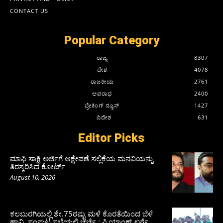
CONTACT US
Popular Category
ರಾಜ್ಯ
8307
ದೇಶ
4078
ರಾಜಕೀಯ
2761
ಅಪರಾಧ
2400
ಬ್ರೇಕಿಂಗ್ ನ್ಯೂಸ್
1427
ವಿದೇಶ
631
Editor Picks
ಮಾಫಿ ಸಾಕ್ಷಿ ಅರ್ಜಿಗೆ ಆಕ್ಷೇಪಣೆ ಸಲ್ಲಿಕೆಯ ಮನವಿಯನ್ನು
ತಿರಸ್ಕರಿಸಿದ ಕೋರ್ಟ್‌
August 10, 2026
ಕಲಬುರಗಿಯಲ್ಲಿ ಶೇ.75ರಷ್ಟು ಮಳೆ ಕೊರತೆಯಿಂದ ಬೆಳೆ
ಹಾನಿ, ಸಂಪುಟ‌ ಸಭೆಯಲ್ಲಿ ಚರ್ಚೆ : ಪ್ರಿಯಾಂಕ್ ಖರ್ಗೆ