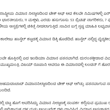
ಷ್ಟ್ರೀಯ ವಿಮಾನ ನಿಲ್ದಾಣದಿಂದ ಟೇಕ್‌ ಆಫ್‌ ಆದ ಕೆಲವೇ ನಿಮಿಷಗಳಲ್ಲಿ ಏ
9 ಭಾರತೀಯರು, 11 ಮಕ್ಕಳು, ಎರಡು ಹಸುಗೂಸು. 53 ಬ್ರಿಟಿಷ್‌ ನಾಗರಿಕರು, 7 
ಆಸ್ಪತ್ರೆಗಳಲ್ಲಿ ಚಿಕಿತ್ಸೆ ನೀಡಲಾಗುತ್ತಿದೆ. ಸಾವಿನ ಬಗ್ಗೆ ಸ್ಪಷ್ಟ ಮಾಹಿತಿ ಲಭ್ಯವಾಗ
 ಹಾಸ್ಟೆಲ್‌ ಕಟ್ಟಡಕ್ಕೆ ವಿಮಾನ ಡಿಕ್ಕಿ ಹೊಡೆದಿದೆ. ಹಾಸ್ಟೆಲ್‌ ನಲ್ಲಿದ್ದ ವೈದ್ಯ
ವೇ ಹೊತ್ತಿನಲ್ಲಿ ಏದ ಇಂಡಿಯಾ ವಿಮಾನ ಪತನವಾಗಿದೆ. ದುರಂತಕ್ಕೀಡಾದ ವಿಮ
ಿ ಮುಖ್ಯಮಂತ್ರಿ ವಿಜಯ್‌ ರೂಪಾನಿ ಅವರೂ ಈ ವಿಮಾನದಲ್ಲಿ ಲಂಡನ್‌ ಗೆ ಹೊರಟಿ
್ಕೆ ಅಹಮದಾಬಾದ್ ವಿಮಾನನಿಲ್ದಾಣದಿಂದ ಟೇಕ್‌ ಆಫ್ ಆಗಿತ್ತು. ಪತನವಾಗುವ ಸಂ
ಂದಿದೆ.
ಹೊಗೆ ಅವರಿಸಿದ್ದು, ವಿಮಾನ ನಿಲ್ದಾಣಕ್ಕೆ ಸಂಪರ್ಕ ಕಲ್ಪಿಸುವ ಪ್ರಮುಖ ರಸ್
್ಲಿ ಅಗ್ನಿಶಾಮಕ ದಳ ಮತ್ತು ಅಂಬುಲೆನ್ಸ್‌ ಗಳು ಧಾವಿಸಿವೆ. ವಿಮಾನ ಅಪಘಾತದ