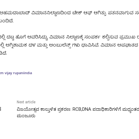
್ಕೆ ಅಹಮದಾಬಾದ್ ವಿಮಾನನಿಲ್ದಾಣದಿಂದ ಟೇಕ್‌ ಆಫ್ ಆಗಿತ್ತು. ಪತನವಾಗುವ ಸಂ
ಂದಿದೆ.
ಹೊಗೆ ಅವರಿಸಿದ್ದು, ವಿಮಾನ ನಿಲ್ದಾಣಕ್ಕೆ ಸಂಪರ್ಕ ಕಲ್ಪಿಸುವ ಪ್ರಮುಖ ರಸ್
್ಲಿ ಅಗ್ನಿಶಾಮಕ ದಳ ಮತ್ತು ಅಂಬುಲೆನ್ಸ್‌ ಗಳು ಧಾವಿಸಿವೆ. ವಿಮಾನ ಅಪಘಾತದ
ಿದೆ.
cm vijay rupani
india
Next article
ೆ
ವಿಜಯೋತ್ಸವ ಕಾಲ್ತುಳಿತ ಪ್ರಕರಣ: RCB,DNA ಪದಾಧಿಕಾರಿಗಳಿಗೆ ಮಧ್ಯಂ
ಮಂಜೂರು