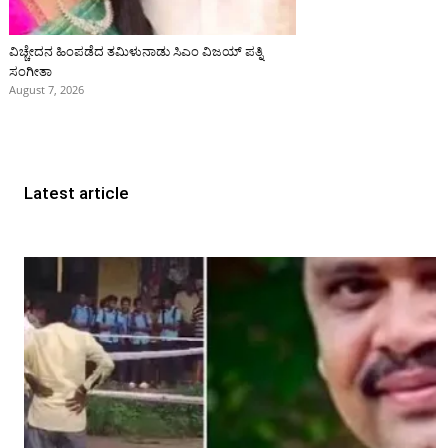
ವಿಚ್ಚೇದನ ಹಿಂಪಡೆದ ತಮಿಳುನಾಡು ಸಿಎಂ ವಿಜಯ್‌ ಪತ್ನಿ
ಸಂಗೀತಾ
August 7, 2026
Latest article