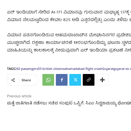
ಏರ್ ಇಂಡಿಯಾಗೆ ಸೇರಿದ AI-171 ವಿಮಾನವು ಗುರುವಾರ ಮಧ್ಯಾಹ್ನ 1.17ಕ
ವಿಮಾನ ನೆಲಮಟ್ಟದಿಂದ ಕೇವಲ 825 ಅಡಿ ಎತ್ತರದಲ್ಲಿತ್ತು ಎಂದು ತಿಳಿದು ಬ
ವಿಮಾನ ಪತನಗೊಂಡಿರುವ ಅಹಮದಾಬಾದ್‌ನ ಮೇಘಾನಿನಗರ ಪ್ರದೇಶದಲ್ಲಿ ದಟ್ಟ 
ಮುಚ್ಚಲಾಗಿದೆ. ರಕ್ಷಣಾ ಕಾರ್ಯಾಚರಣೆ ಆರಂಭಗೊಂಡಿದ್ದು, ಘಟನಾ ಸ್ಥಳದಲ
ಮಾಹಿತಿಯನ್ನು ಕಾಲಕಾಲಕ್ಕೆ ನೀಡುವುದಾಗಿ ಏರ್‌ ಇಂಡಿಯಾ ಪ್ರಕಟಣೆ ನೀಡ
TAGS
242 passengers
53 british citizens
ahamadabad flight crash
Gujarat
gujarat ex 
Share
Previous article
ಮತ್ತೆ ಜಾತಿಗಣತಿ ನಡೆಸಲು ಸಚಿವ ಸಂಪುಟ ಒಪ್ಪಿಗೆ: ಸಿಎಂ ಸಿದ್ದರಾಮಯ್ಯ ಘೋಷಣ