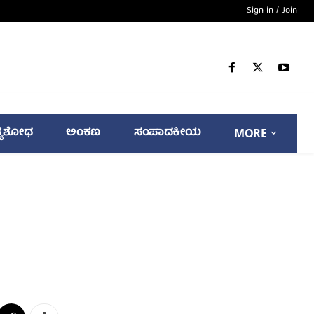
Sign in / Join
್ಯಶೋಧ
ಅಂಕಣ
ಸಂಪಾದಕೀಯ
MORE