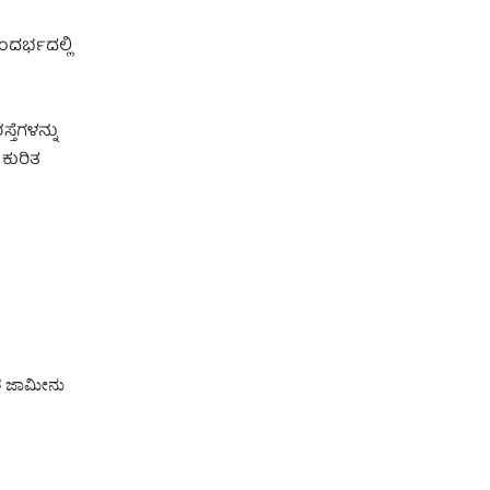
ದರ್ಭದಲ್ಲಿ
ತೆಗಳನ್ನು
 ಕುರಿತ
ತರ ಜಾಮೀನು