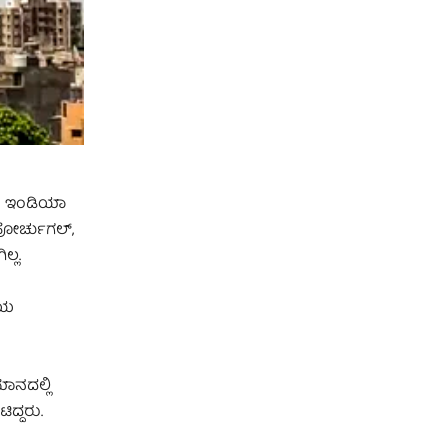
ರ್ ಇಂಡಿಯಾ
ಪೋರ್ಚುಗಲ್‌,
ಿಲ್ಲ.
ಕೀಯ
ಾನದಲ್ಲಿ
ದ್ದರು.