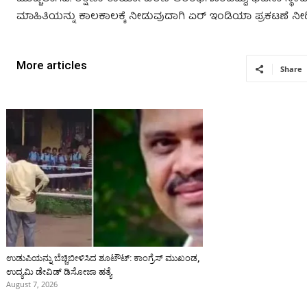
ಮಾಹಿತಿಯನ್ನು ಕಾಲಕಾಲಕ್ಕೆ ನೀಡುವುದಾಗಿ ಏರ್‌ ಇಂಡಿಯಾ ಪ್ರಕಟಣೆ ನೀಡ
More articles
Share
ಉಡುಪಿಯನ್ನು ಬೆಚ್ಚಿಬೀಳಿಸಿದ ಶೂಟೌಟ್‌: ಕಾಂಗ್ರೆಸ್‌ ಮುಖಂಡ,
ಉದ್ಯಮಿ ಡೇವಿಡ್ ಡಿಸೋಜಾ ಹತ್ಯೆ
August 7, 2026