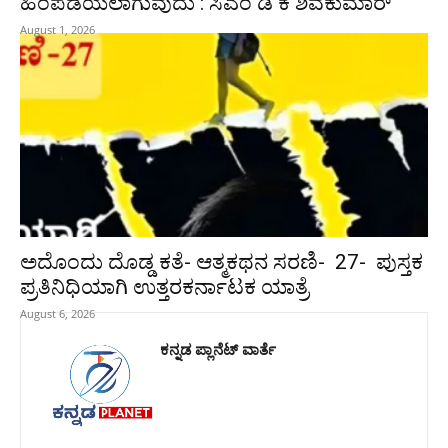
ಹಿಂಪಡೆಯಲಾಗುವುದು : ಸಿಎಂ ಡಿ ಕೆ ಶಿವಕುಮಾರ್
August 1, 2026
ಅದೊಂದು ದೊಡ್ಡ ಕತೆ- ಆತ್ಮಕಥನ ಸರಣಿ- 27- ಪುಸ್ತಕ
ಪ್ರತಿನಿಧಿಯಾಗಿ ಉತ್ತರಕರ್ನಾಟಕ ಯಾತ್ರೆ
August 6, 2026
ಕನ್ನಡ ಪ್ಲಾನೆಟ್ ವಾರ್ತೆ