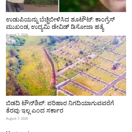
ಉಡುಪಿಯನ್ನು ಬೆಚ್ಚಿಬೀಳಿಸಿದ ಶೂಟೌಟ್‌: ಕಾಂಗ್ರೆಸ್‌
ಮುಖಂಡ, ಉದ್ಯಮಿ ಡೇವಿಡ್ ಡಿಸೋಜಾ ಹತ್ಯೆ
August 7, 2026
ಬಿಡದಿ ಟೌನ್‌ಶಿಪ್‌: ಪರಿಹಾರ ನಿಗದಿಯಾಗುವವರೆಗೆ
ತೆರವು ಇಲ್ಲ ಎಂದ ಸರ್ಕಾರ
August 7, 2026