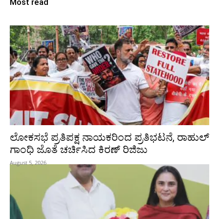
Most read
ಲೋಕಸಭೆ ಪ್ರತಿಪಕ್ಷ ನಾಯಕರಿಂದ ಪ್ರತಿಭಟನೆ, ರಾಹುಲ್‌
ಗಾಂಧಿ ಜೊತೆ ಚರ್ಚಿಸಿದ ಕಿರಣ್‌ ರಿಜಿಜು
August 5, 2026