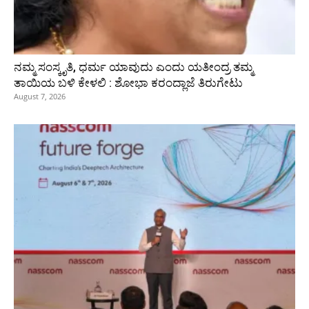
ನಮ್ಮ ಸಂಸ್ಕೃತಿ, ಧರ್ಮ ಯಾವುದು ಎಂದು ಯತೀಂದ್ರ ತಮ್ಮ
ತಾಯಿಯ ಬಳಿ ಕೇಳಲಿ : ಶೋಭಾ ಕರಂದ್ಲಾಜೆ ತಿರುಗೇಟು
August 7, 2026