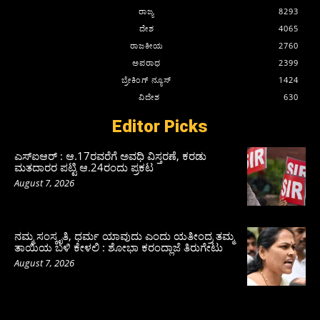
ರಾಜ್ಯ
8293
ದೇಶ
4065
ರಾಜಕೀಯ
2760
ಅಪರಾಧ
2399
ಬ್ರೇಕಿಂಗ್ ನ್ಯೂಸ್
1424
ವಿದೇಶ
630
Editor Picks
ಎಸ್‌ಐಆರ್‌ : ಆ.17ರವರೆಗೆ ಅವಧಿ ವಿಸ್ತರಣೆ, ಕರಡು
ಮತದಾರರ ಪಟ್ಟಿ ಆ.24ರಂದು ಪ್ರಕಟ
August 7, 2026
ನಮ್ಮ ಸಂಸ್ಕೃತಿ, ಧರ್ಮ ಯಾವುದು ಎಂದು ಯತೀಂದ್ರ ತಮ್ಮ
ತಾಯಿಯ ಬಳಿ ಕೇಳಲಿ : ಶೋಭಾ ಕರಂದ್ಲಾಜೆ ತಿರುಗೇಟು
August 7, 2026