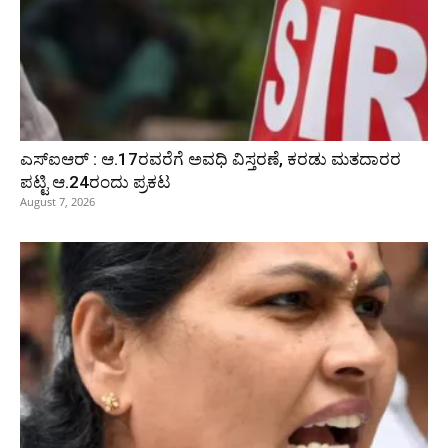
ಎಸ್‌ಐಆರ್‌ : ಆ.17ರವರೆಗೆ ಅವಧಿ ವಿಸ್ತರಣೆ, ಕರಡು ಮತದಾರರ
ಪಟ್ಟಿ ಆ.24ರಂದು ಪ್ರಕಟ
August 7, 2026