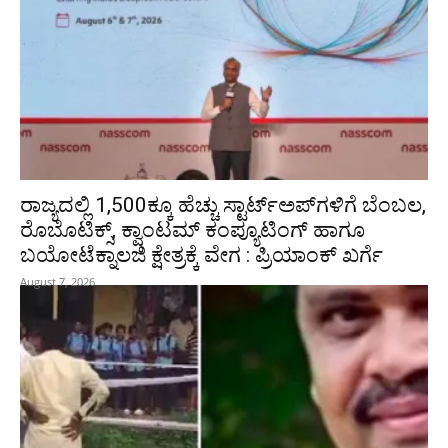
ರಾಜ್ಯದಲ್ಲಿ 1,500ಕ್ಕೂ ಹೆಚ್ಚು ಸ್ಟಾರ್ಟ್‌ಅಪ್‌ಗಳಿಗೆ ಬೆಂಬಲ,
ರೊಬೊಟಿಕ್ಸ್, ಕ್ವಾಂಟಮ್ ಕಂಪ್ಯೂಟಿಂಗ್ ಹಾಗೂ
ಬಯೋಟೆಕ್ನಾಲಜಿ ಕ್ಷೇತ್ರಕ್ಕೆ ವೇಗ : ಪ್ರಿಯಾಂಕ್‌ ಖರ್ಗೆ
August 7, 2026