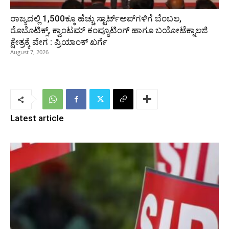
ರಾಜ್ಯದಲ್ಲಿ 1,500ಕ್ಕೂ ಹೆಚ್ಚು ಸ್ಟಾರ್ಟ್‌ಅಪ್‌ಗಳಿಗೆ ಬೆಂಬಲ,
ರೊಬೊಟಿಕ್ಸ್, ಕ್ವಾಂಟಮ್ ಕಂಪ್ಯೂಟಿಂಗ್ ಹಾಗೂ ಬಯೋಟೆಕ್ನಾಲಜಿ
ಕ್ಷೇತ್ರಕ್ಕೆ ವೇಗ : ಪ್ರಿಯಾಂಕ್‌ ಖರ್ಗೆ
August 7, 2026
Latest article