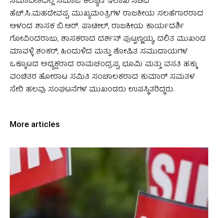
ಸಮಾವೇಶದಲ್ಲಿ ಸಮಾಜ ಕಲ್ಯಾಣ ಇಲಾಖೆ ಸಚಿವ
ಹೆಚ್.ಸಿ.ಮಹದೇವಪ್ಪ, ಮುಖ್ಯಮಂತ್ರಿಗಳ ರಾಜಕೀಯ ಸಲಹೆಗಾರರಾದ
ಆಳಂದ ಶಾಸಕ ಬಿ.ಆರ್. ಪಾಟೀಲ್, ರಾಜಕೀಯ ಕಾರ್ಯದರ್ಶಿ
ಗೋವಿಂದರಾಜು, ಶಾಸಕರಾದ ದರ್ಶನ್ ಪುಟ್ಟಣ್ಣಯ್ಯ, ದಲಿತ ಮುಖಂಡ
ಮಾವಳ್ಳಿ ಶಂಕರ್, ಹಿಂದುಳಿದ ಮತ್ತು ಶೋಷಿತ ಸಮುದಾಯಗಳ
ಒಕ್ಕೂಟದ ಅಧ್ಯಕ್ಷರಾದ ರಾಮಚಂದ್ರಪ್ಪ, ಭೂಮಿ ಮತ್ತು ವಸತಿ ಹಕ್ಕು
ವಂಚಿತರ ಹೋರಾಟ ಸಮಿತಿ ಸಂಚಾಲಕರಾದ ಕುಮಾರ್ ಸಮತಳ
ಸೇರಿ ಹಲವು ಸಂಘಟನೆಗಳ ಮುಖಂಡರು ಉಪಸ್ಥಿತರಿದ್ದರು.
More articles