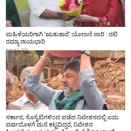
ಮಹಿಳೆಯರಿಗಾಗಿ ʼಋತುತಾರೆʼ ಯೋಜನೆ ಜಾರಿ : ನಟಿ
ರಮ್ಯಾ ರಾಯಭಾರಿ
August 5, 2026
ಸರ್ಕಾರ, ಸೊಸೈಟಿಗಳಿಂದ ಪಡೆದ ನಿವೇಶನದಲ್ಲಿ ಐದು
ವರ್ಷದೊಳಗೆ ಮನೆ ಕಟ್ಟದಿದ್ದರೆ, ನಿವೇಶನ