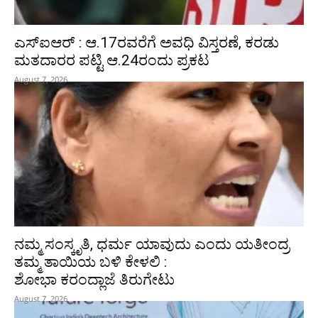
ಎಸ್‌ಐಆರ್‌ : ಆ.17ರವರೆಗೆ ಅವಧಿ ವಿಸ್ತರಣೆ, ಕರಡು
ಮತದಾರರ ಪಟ್ಟಿ ಆ.24ರಂದು ಪ್ರಕಟ
August 7, 2026
ನಮ್ಮ ಸಂಸ್ಕೃತಿ, ಧರ್ಮ ಯಾವುದು ಎಂದು ಯತೀಂದ್ರ
ತಮ್ಮ ತಾಯಿಯ ಬಳಿ ಕೇಳಲಿ :
ಶೋಭಾ ಕರಂದ್ಲಾಜೆ ತಿರುಗೇಟು
August 7, 2026