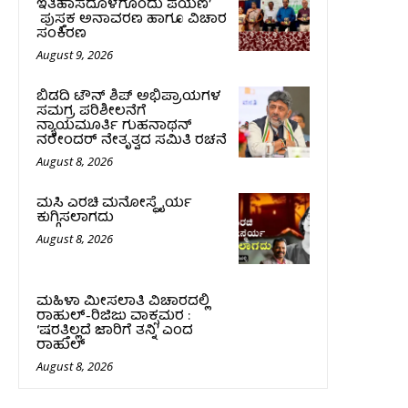
ಇತಿಹಾಸದೊಳಗೊಂದು ಪಯಣ’
ಪುಸ್ತಕ ಅನಾವರಣ ಹಾಗೂ ವಿಚಾರ
ಸಂಕಿರಣ
August 9, 2026
ಬಿಡದಿ ಟೌನ್ ಶಿಪ್ ಅಭಿಪ್ರಾಯಗಳ
ಸಮಗ್ರ ಪರಿಶೀಲನೆಗೆ
ನ್ಯಾಯಮೂರ್ತಿ ಗುಹನಾಥನ್
ನರೇಂದರ್ ನೇತೃತ್ವದ ಸಮಿತಿ ರಚನೆ
August 8, 2026
ಮಸಿ ಎರಚಿ ಮನೋಸ್ಥೈರ್ಯ
ಕುಗ್ಗಿಸಲಾಗದು
August 8, 2026
ಮಹಿಳಾ ಮೀಸಲಾತಿ ವಿಚಾರದಲ್ಲಿ
ರಾಹುಲ್‌-ರಿಜಿಜು ವಾಕ್ಸಮರ :
‘ಷರತ್ತಿಲ್ಲದೆ ಜಾರಿಗೆ ತನ್ನಿ’ ಎಂದ
ರಾಹುಲ್‌
August 8, 2026