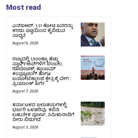
Most read
ಎಸ್‌ಐಆರ್‌: 1.11 ಕೋಟಿ ಜನರನ್ನು
ಕರಡು ಪಟ್ಟಿಯಿಂದ ಕೈಬಿಡುವ
ಸಾಧ್ಯತೆ
August 6, 2026
ರಾಜ್ಯದಲ್ಲಿ 1,500ಕ್ಕೂ ಹೆಚ್ಚು
ಸ್ಟಾರ್ಟ್‌ಅಪ್‌ಗಳಿಗೆ ಬೆಂಬಲ,
ರೊಬೊಟಿಕ್ಸ್, ಕ್ವಾಂಟಮ್
ಕಂಪ್ಯೂಟಿಂಗ್ ಹಾಗೂ
ಬಯೋಟೆಕ್ನಾಲಜಿ ಕ್ಷೇತ್ರಕ್ಕೆ ವೇಗ :
ಪ್ರಿಯಾಂಕ್‌ ಖರ್ಗೆ
August 7, 2026
ಕರ್ನಾಟಕದ ಜಲಾಶಯಗಳಲ್ಲಿ
ಭರ್ಜರಿ ಒಳಹರಿವು: ಕಬಿನಿ
ಬಹುತೇಕ ಪೂರ್ಣ, ತಮಿಳುನಾಡಿಗೆ
ನೀರು ಬಿಡುಗಡೆ
August 3, 2026