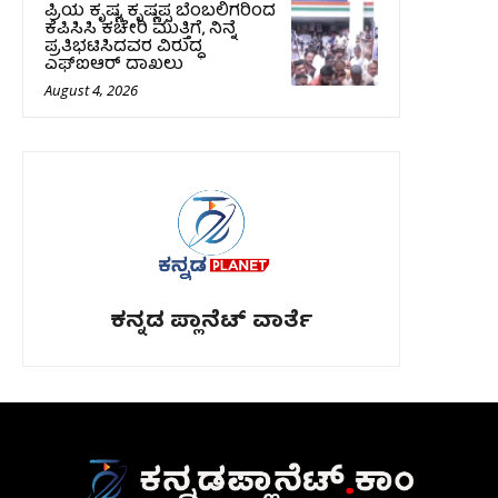
ಪ್ರಿಯ ಕೃಷ್ಣ, ಕೃಷ್ಣಪ್ಪ ಬೆಂಬಲಿಗರಿಂದ
ಕೆಪಿಸಿಸಿ ಕಚೇರಿ ಮುತ್ತಿಗೆ, ನಿನ್ನೆ
ಪ್ರತಿಭಟಿಸಿದವರ ವಿರುದ್ಧ
ಎಫ್‌ಐಆರ್‌ ದಾಖಲು
August 4, 2026
ಕನ್ನಡ ಪ್ಲಾನೆಟ್ ವಾರ್ತೆ