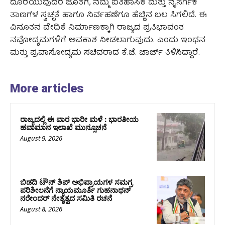
ದೊರೆಯುವುದರ ಜೊತೆಗೆ, ನಮ್ಮ ಐತಿಹಾಸಿಕ ಮತ್ತು ನೈಸರ್ಗಿಕ
ತಾಣಗಳ ಸ್ವಚ್ಛತೆ ಹಾಗೂ ನಿರ್ವಹಣೆಗೂ ಹೆಚ್ಚಿನ ಬಲ ಸಿಗಲಿದೆ. ಈ
ವಿನೂತನ ವೇದಿಕೆ ನಿರ್ಮಾಣಕ್ಕಾಗಿ ರಾಜ್ಯದ ಪ್ರತಿಭಾವಂತ
ನವೋದ್ಯಮಗಳಿಗೆ ಅವಕಾಶ ನೀಡಲಾಗುವುದು. ಎಂದು ಇಂಧನ
ಮತ್ತು ಪ್ರವಾಸೋದ್ಯಮ ಸಚಿವರಾದ ಕೆ.ಜೆ. ಜಾರ್ಜ್ ತಿಳಿಸಿದ್ದಾರೆ.
More articles
ರಾಜ್ಯದಲ್ಲಿ ಈ ವಾರ ಭಾರೀ ಮಳೆ : ಭಾರತೀಯ
ಹವಾಮಾನ ಇಲಾಖೆ ಮುನ್ಸೂಚನೆ
August 9, 2026
ಬಿಡದಿ ಟೌನ್ ಶಿಪ್ ಅಭಿಪ್ರಾಯಗಳ ಸಮಗ್ರ
ಪರಿಶೀಲನೆಗೆ ನ್ಯಾಯಮೂರ್ತಿ ಗುಹನಾಥನ್
ನರೇಂದರ್ ನೇತೃತ್ವದ ಸಮಿತಿ ರಚನೆ
August 8, 2026