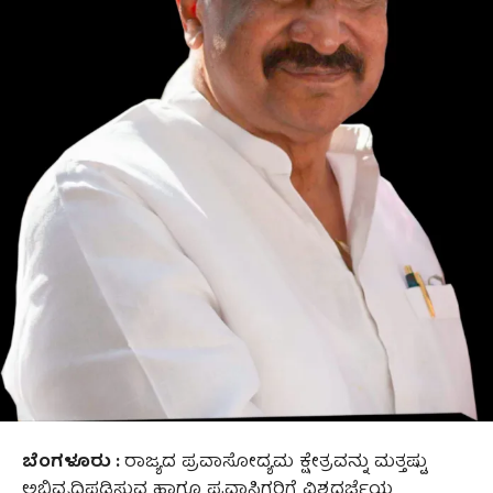
ಬೆಂಗಳೂರು :
ರಾಜ್ಯದ ಪ್ರವಾಸೋದ್ಯಮ ಕ್ಷೇತ್ರವನ್ನು ಮತ್ತಷ್ಟು
ಅಭಿವೃದ್ಧಿಪಡಿಸುವ ಹಾಗೂ ಪ್ರವಾಸಿಗರಿಗೆ ವಿಶ್ವದರ್ಜೆಯ