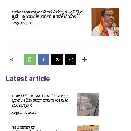
ಅಕ್ರಮ ಬಾಂಗ್ಲಾ ವಲಸಿಗರ ವಿರುದ್ಧ ಕಟ್ಟುನಿಟ್ಟಿನ
ಕ್ರಮ: ಪ್ರಿಯಾಂಕ್ ಖರ್ಗೆಗೆ ಕರವೇ ಬೆಂಬಲ
August 8, 2026
Latest article
ರಾಜ್ಯದಲ್ಲಿ ಈ ವಾರ ಭಾರೀ ಮಳೆ :
ಭಾರತೀಯ ಹವಾಮಾನ ಇಲಾಖೆ
ಮುನ್ಸೂಚನೆ
August 9, 2026
‘ಅಂಡಮಾನ್