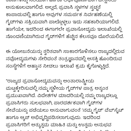
ತಾಣಗಳನ್ನು ಸರಿಯಾಗಿ ಹಾಗೂ ಅರ್ಥಪೂರ್ಣವಾಗಿ ವೀಕ್ಷಿಸಲು
ಅನುಕೂಲವಾಗಲಿದೆ. ಅಲ್ಲದೆ, ಪ್ರವಾಸಿ ಸ್ಥಳಗಳ ಸ್ವಚ್ಛತೆ
ಕಾಪಾಡುವಲ್ಲಿ ಹಾಗೂ ಅವುಗಳ ಸಮರ್ಪಕ ನಿರ್ವಹಣೆಯಲ್ಲಿ
ಗೈಡ್‍ಗಳು ಸಕ್ರಿಯವಾಗಿ ಪಾಲ್ಗೊಳ್ಳಲು ಇದು ಸಹಕಾರಿಯಾಗಲಿದೆ.
ಹಾಗೆಯೇ, ಇದರಿಂದ ಈಗಾಗಲೇ ಪ್ರವಾಸೋದ್ಯಮ ಇಲಾಖೆಯಲ್ಲಿ
ನೊಂದಣಿಯಾಗಿರುವ ಗೈಡ್‍ಗಳಿಗೆ ಹೆಚ್ಚಿನ ಕೆಲಸವೂ ದೊರೆಯಲಿದೆ.
ಈ ಯೋಜನೆಯನ್ನು ತ್ವರಿತವಾಗಿ ಸಾಕಾರಗೊಳಿಸಲು ರಾಜ್ಯದಲ್ಲಿರುವ
ನವೋದ್ಯಮಗಳು ಸೇರಿದಂತೆ ತಂತ್ರಜ್ಞಾನದಲ್ಲಿ ಆಸಕ್ತಿ ಹೊಂದಿರುವ
ಸಂಸ್ಥೆಗಳಿಗೆ ಆಹ್ವಾನ ನೀಡಲು ಇಲಾಖೆ ಕ್ರಮ ಕೈಗೊಳ್ಳುತ್ತಿದೆ.
“ರಾಜ್ಯದ ಪ್ರವಾಸೋದ್ಯಮವನ್ನು ಅಂತಾರಾಷ್ಟ್ರೀಯ
ಮಟ್ಟಕ್ಕೇರಿಸುವಲ್ಲಿ ನಮ್ಮ ಸ್ಥಳೀಯ ಗೈಡ್‍ಗಳ ಪಾತ್ರ ಅತ್ಯಂತ
ಪ್ರಮುಖವಾಗಿದೆ. ವಿದೇಶಗಳ ಮಾದರಿಯಲ್ಲಿ ನಮ್ಮ ರಾಜ್ಯದಲ್ಲೂ
ಪ್ರವಾಸಿಗರು ಸುಲಭವಾಗಿ, ಪಾರದರ್ಶಕವಾಗಿ ಗೈಡ್‍ಗಳ
ಸೇವೆಯನ್ನು ಪಡೆಯಲು ಅನುವಾಗುವಂತೆ ‘ನಮ್ಮ ಗೈಡ್’ ವೆಬ್‍ಸೈಟ್
ಹಾಗೂ ಆ್ಯಪ್ ಅಭಿವೃದ್ದಿಪಡಿಸಲಾಗುವುದು. ಇದರಿಂದ
ಪ್ರವಾಸಿಗರಿಗೆ ಅತ್ಯುತ್ತಮ ಮಾಹಿತಿ ಮತ್ತು ಉತ್ತಮ ಅನುಭವ