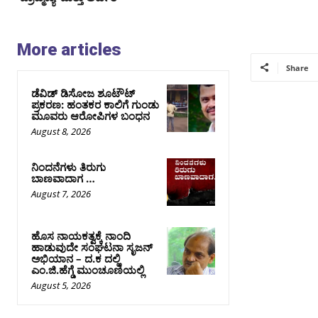
More articles
Share
ಡೆವಿಡ್ ಡಿಸೋಜ ಶೂಟೌಟ್
ಪ್ರಕರಣ: ಹಂತಕರ ಕಾಲಿಗೆ ಗುಂಡು
ಮೂವರು ಆರೋಪಿಗಳ ಬಂಧನ
August 8, 2026
ನಿಂದನೆಗಳು ತಿರುಗು
ಬಾಣವಾದಾಗ …
August 7, 2026
ಹೊಸ ನಾಯಕತ್ವಕ್ಕೆ ನಾಂದಿ
ಹಾಡುವುದೇ ಸಂಘಟನಾ ಸೃಜನ್
ಅಭಿಯಾನ – ದ.ಕ ದಲ್ಲಿ
ಎಂ.ಜಿ.ಹೆಗ್ಡೆ ಮುಂಚೂಣಿಯಲ್ಲಿ
August 5, 2026