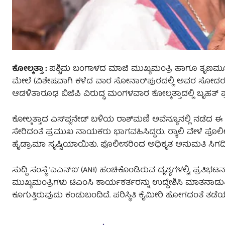
ಕೋಲ್ಕತ್ತಾ :
ಪಶ್ಚಿಮ ಬಂಗಾಳದ ಮಾಜಿ ಮುಖ್ಯಮಂತ್ರಿ ಹಾಗೂ ತೃಣಮೂಲ 
ಮೇಲೆ (ವಿಶೇಷವಾಗಿ ಕಳೆದ ವಾರ ಸೋನಾರ್‌ಪುರದಲ್ಲಿ ಅವರ ಸೋದರಸ
ಆಡಳಿತಾರೂಢ ಬಿಜೆಪಿ ವಿರುದ್ಧ ಮಂಗಳವಾರ ಕೋಲ್ಕತ್ತಾದಲ್ಲಿ ಬೃಹತ್ ಪ್ರತಿ
ಕೋಲ್ಕತ್ತಾದ ಎಸ್‌ಪ್ಲನೇಡ್ ಬಳಿಯ ರಾಶ್‌ಮಣಿ ಅವೆನ್ಯೂನಲ್ಲಿ ನಡೆದ ಈ ಪ್
ಸೇರಿದಂತೆ ಪ್ರಮುಖ ನಾಯಕರು ಭಾಗವಹಿಸಿದ್ದರು. ರ‍್ಯಾಲಿ ವೇಳೆ ಪೊಲೀ
ಹೈಡ್ರಾಮಾ ಸೃಷ್ಟಿಯಾಯಿತು. ಪೊಲೀಸರಿಂದ ಅಧಿಕೃತ ಅನುಮತಿ ಸಿಗದಿದ್ದ
ಸುದ್ದಿ ಸಂಸ್ಥೆ ‘ಎಎನ್‌ಐ’ (ANI) ಹಂಚಿಕೊಂಡಿರುವ ದೃಶ್ಯಗಳಲ್ಲಿ, ಪ್ರ
ಮುಖ್ಯಮಂತ್ರಿಗಳು ಟಿಎಂಸಿ ಕಾರ್ಯಕರ್ತರನ್ನು ಉದ್ದೇಶಿಸಿ ಮಾತನಾಡು
ಕೂಗುತ್ತಿರುವುದು ಕಂಡುಬಂದಿದೆ. ಪರಿಸ್ಥಿತಿ ಕೈಮೀರಿ ಹೋಗದಂತೆ ತಡೆ