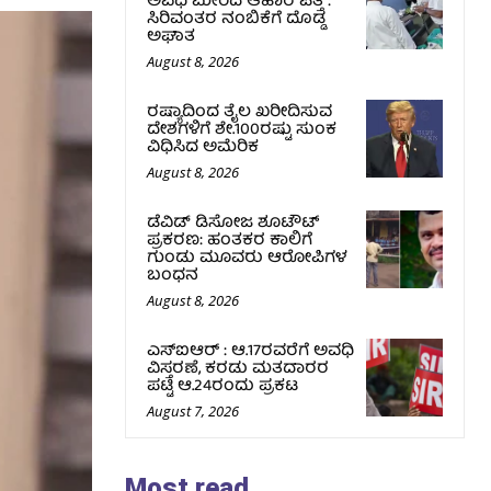
ಅವಧಿ ಮೀರಿದ ಆಹಾರ ಪತ್ತೆ :
ಸಿರಿವಂತರ ನಂಬಿಕೆಗೆ ದೊಡ್ಡ
ಅಘಾತ
August 8, 2026
ರಷ್ಯಾದಿಂದ ತೈಲ ಖರೀದಿಸುವ
ದೇಶಗಳಿಗೆ ಶೇ.100ರಷ್ಟು ಸುಂಕ
ವಿಧಿಸಿದ ಅಮೆರಿಕ
August 8, 2026
ಡೆವಿಡ್ ಡಿಸೋಜ ಶೂಟೌಟ್
ಪ್ರಕರಣ: ಹಂತಕರ ಕಾಲಿಗೆ
ಗುಂಡು ಮೂವರು ಆರೋಪಿಗಳ
ಬಂಧನ
August 8, 2026
ಎಸ್‌ಐಆರ್‌ : ಆ.17ರವರೆಗೆ ಅವಧಿ
ವಿಸ್ತರಣೆ, ಕರಡು ಮತದಾರರ
ಪಟ್ಟಿ ಆ.24ರಂದು ಪ್ರಕಟ
August 7, 2026
Most read