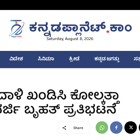
Saturday, August 8, 2026
ವಿದೇಶ
ಸಿನಿಮಾ
ಕ್ರೀಡೆ
ಕನ್ನಡ ಜಗತ್ತು
ಸತ
ಿ ಖಂಡಿಸಿ ಕೋಲ್ಕತ್ತಾ
ರ್ಜಿ ಬೃಹತ್ ಪ್ರತಿಭಟನೆ
Share