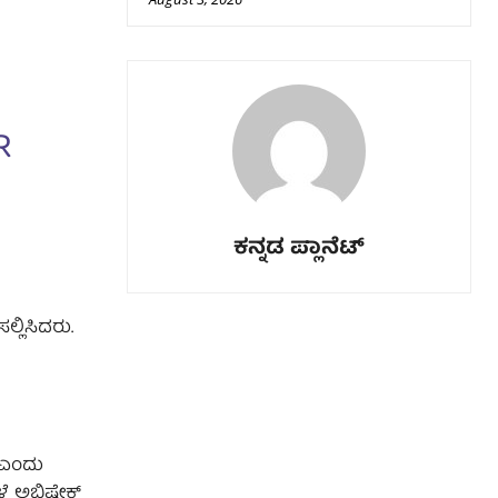
R
ಕನ್ನಡ ಪ್ಲಾನೆಟ್
್ಲಿಸಿದರು.
 ಎಂದು
ಳೆ ಅಭಿಷೇಕ್