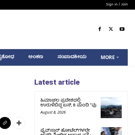
Sign in / Join
್ಯಶೋಧ
ಅಂಕಣ
ಸಂಪಾದಕೀಯ
MORE
Latest article
ಹಿಮಾಚಲ ಪ್ರದೇಶದಲ್ಲಿ
ಉರುಳಿಬಿದ್ದ ಬಸ್‌, 8 ಮಂದಿ *ವು
August 8, 2026
ಫೈವ್‌ಸ್ಟಾರ್ ಹೋಟೆಲ್‌ಗಳಲ್ಲೇ