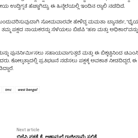
್ನತೆ ಹೆಚ್ಚಾಗಿದ್ದು, ಈ ಹಿನ್ನೆಲೆಯಲ್ಲಿ ಇಂದಿನ ರ‍್ಯಾಲಿ ನಡೆದಿದೆ.
ುಂದುವರಿಸುವುದಾಗಿ ಸೋಮವಾರವೇ ಹೇಳಿದ್ದ ಮಮತಾ ಬ್ಯಾನರ್ಜಿ, “ಧೈರ್ಯ
ೆ, ತಮ್ಮ ಪಕ್ಷದ ನಾಯಕರನ್ನು ಸೆಳೆಯಲು ಬಿಜೆಪಿ “ಹಣ ಮತ್ತು ಅಧಿಕಾರ”ವನ್ನು 
 ಪುನರ್ನಿರ್ಮಿಸಲು ಸಹಾಯವಾಗುತ್ತದೆ ಮತ್ತು ಈ ಬಿಕ್ಕಟ್ಟಿನಿಂದ ಟಿಎಂಸಿ ಇ
 ಕೋಲ್ಕತ್ತಾದಲ್ಲಿ ಪ್ರತಿಭಟನೆ ನಡೆಸಲು ಪಕ್ಷಕ್ಕೆ ಅವಕಾಶ ನೀಡದಿದ್ದರೆ, ಈ
್ದಾರೆ.
tmc
west bengal
Next article
ಬಿಜೆಪಿ ಪಕ್ಷಕ್ಕೆ ಕೆ. ಅಣ್ಣಾಮಲೈ ರಾಜೀನಾಮೆ ಸಲ್ಲಿಕೆ