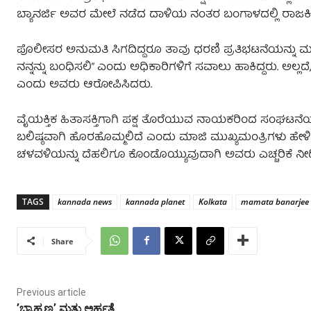
ಬ್ಯಾನರ್ಜಿ ಅವರ ಮೇಲೆ ನಡೆದ ದಾಳಿಯ ನಂತರ ಬಂಗಾಳದಲ್ಲಿ ರಾಜಕೀಯ ಉದ್ವಿಗ
ಪೊಲೀಸರ ಅನುಮತಿ ಸಿಗದಿದ್ದರೂ ತಾವು ಧರಣಿ ಪ್ರತಿಭಟನೆಯನ್ನು ಮ
ನನ್ನನ್ನು ಬಂಧಿಸಲಿ” ಎಂದು ಅಧಿಕಾರಿಗಳಿಗೆ ಸವಾಲು ಹಾಕಿದ್ದರು. ಅಲ್ಲದ
ಎಂದು ಅವರು ಆರೋಪಿಸಿದರು.
ವೈಯಕ್ತಿಕ ಹಿತಾಸಕ್ತಿಗಾಗಿ ಪಕ್ಷ ತೊರೆಯುವ ನಾಯಕರಿಂದ ಸಂಘಟನೆಯನ್ನು
ಬಲಿಷ್ಠವಾಗಿ ಹೊರಹೊಮ್ಮಲಿದೆ ಎಂದು ಮಾಜಿ ಮುಖ್ಯಮಂತ್ರಿಗಳು ಹೇಳಿದರು.
ಚಳವಳಿಯನ್ನು ದೆಹಲಿಗೂ ಕೊಂಡೊಯ್ಯುವುದಾಗಿ ಅವರು ಎಚ್ಚರಿಕೆ ನೀಡಿದ
TAGS
kannada news
kannada planet
Kolkata
mamata banarjee
Share
Previous article
ʼಬ್ರಾಹ್ಮಣ್ಯʼ ಮತ್ತು ಅರ್ಹತೆ