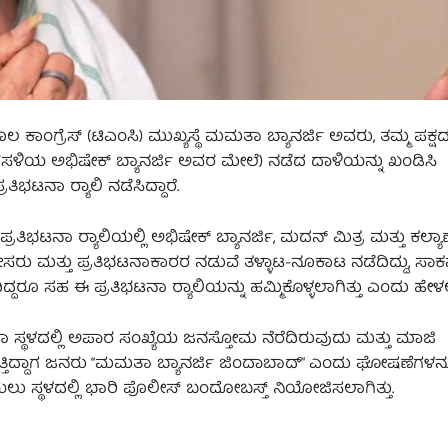
ಕಾಂಗ್ರೆಸ್ (ಟಿಎಂಸಿ) ಮುಖ್ಯಸ್ಥೆ ಮಮತಾ ಬ್ಯಾನರ್ಜಿ ಅವರು, ತಮ್ಮ ಪಕ
ಳಿಯ ಅಭಿಷೇಕ್ ಬ್ಯಾನರ್ಜಿ ಅವರ ಮೇಲೆ) ನಡೆದ ದಾಳಿಯನ್ನು ಖಂಡಿಸಿ
ಭಟನಾ ರ‍್ಯಾಲಿ ನಡೆಸಿದ್ದಾರೆ.
ರತಿಭಟನಾ ರ‍್ಯಾಲಿಯಲ್ಲಿ ಅಭಿಷೇಕ್ ಬ್ಯಾನರ್ಜಿ, ಮದನ್ ಮಿತ್ರ ಮತ್ತು ಕಲ್ಯಾಣ
ಸರು ಮತ್ತು ಪ್ರತಿಭಟನಾಕಾರರ ನಡುವೆ ತಳ್ಳಾಟ-ನೂಕಾಟ ನಡೆದಿದ್ದು, ಸಾಕಷ
ರೂ ಸಹ ಈ ಪ್ರತಿಭಟನಾ ರ‍್ಯಾಲಿಯನ್ನು ಹಮ್ಮಿಕೊಳ್ಳಲಾಗಿತ್ತು ಎಂದು ಹೇಳಲ
ತಿಭಟನಾ ಸ್ಥಳದಲ್ಲಿ ಅಪಾರ ಸಂಖ್ಯೆಯ ಜನಸ್ತೋಮ ನೆರೆದಿರುವುದು ಮತ್ತು ಮಾಜಿ
ತ್ತಿದ್ದಾಗ ಜನರು “ಮಮತಾ ಬ್ಯಾನರ್ಜಿ ಜಿಂದಾಬಾದ್” ಎಂದು ಘೋಷಣೆಗಳನ್ನ
ಯಲು ಸ್ಥಳದಲ್ಲಿ ಭಾರಿ ಪೊಲೀಸ್ ಬಂದೋಬಸ್ತ್ ನಿಯೋಜಿಸಲಾಗಿತ್ತು.