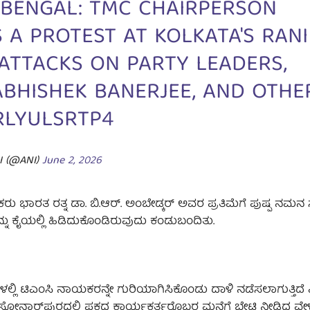
 BENGAL: TMC CHAIRPERSON
A PROTEST AT KOLKATA'S RANI
ATTACKS ON PARTY LEADERS,
BHISHEK BANERJEE, AND OTHE
RLYULSRTP4
I (@ANI)
June 2, 2026
 ಭಾರತ ರತ್ನ ಡಾ. ಬಿ.ಆರ್. ಅಂಬೇಡ್ಕರ್ ಅವರ ಪ್ರತಿಮೆಗೆ ಪುಷ್ಪ ನಮನ ಸಲ
 ಕೈಯಲ್ಲಿ ಹಿಡಿದುಕೊಂಡಿರುವುದು ಕಂಡುಬಂದಿತು.
ಲಿ ಟಿಎಂಸಿ ನಾಯಕರನ್ನೇ ಗುರಿಯಾಗಿಸಿಕೊಂಡು ದಾಳಿ ನಡೆಸಲಾಗುತ್ತಿದೆ
ಸೋನಾರ್‌ಪುರದಲ್ಲಿ ಪಕ್ಷದ ಕಾರ್ಯಕರ್ತರೊಬ್ಬರ ಮನೆಗೆ ಭೇಟಿ ನೀಡಿದ್ದ ವೇ