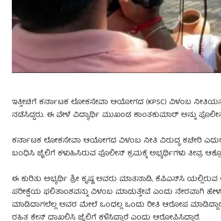
ಇತ್ತೀಚಿಗೆ ಕರ್ನಾಟಕ ಲೋಕಸೇವಾ ಆಯೋಗದ (KPSC) ವಿಳಂಬ ನೀತಿಯನ್ನು ವ
ನಡೆಸಿದ್ದರು. ಈ ವೇಳೆ ವಿದ್ಯಾರ್ಥಿ ಮುಖಂಡ ಕಾಂತಕುಮಾರ್ ಅನ್ನು ಪೊಲೀ
ಕರ್ನಾಟಕ ಲೋಕಸೇವಾ ಆಯೋಗದ ವಿಳಂಬ ನೀತಿ ವಿರುದ್ಧ ಕಚೇರಿ ಎದುರು ಮ
ಬಂಧಿಸಿ ಜೈಲಿಗೆ ಕಳುಹಿಸಿರುವ ಪೊಲೀಸ್‌ ಕ್ರಮಕ್ಕೆ ಅಭ್ಯರ್ಥಿಗಳು ತೀವ್ರ ಆಕ್ರೋಶ
ಈ ಕುರಿತು ಅಭ್ಯರ್ಥಿ ಶ್ರೀ ಕೃಷ್ಣ ಅವರು ಮಾತನಾಡಿ, ಕೆಪಿಎಸ್‌ಸಿ ಯಲ್ಲಿರುವ ಅ
ಪರೀಕ್ಷೆಯ ಫಲಿತಾಂಶವನ್ನು ವಿಳಂಬ ಮಾಡುತ್ತೇವೆ ಎಂದು ನೇರವಾಗಿ ಹೇಳ್ತ
ಮಾಡಿದಾಗಲೆಲ್ಲ ಅವರ ಮೇಲೆ ಒಂದಲ್ಲ ಒಂದು ರೀತಿ ಆರೋಪ ಮಾಡಿದ್ದಾರೆ.
ರಹಿತ ಕೇಸ್ ದಾಖಲಿಸಿ ಜೈಲಿಗೆ ಕಳಿಸಿದ್ದಾರೆ ಎಂದು ಆರೋಪಿಸಿದ್ದಾರೆ.