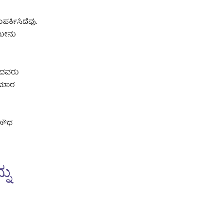
ರ್ಕಿಸಿದೆವು.
ಾಮೀನು
ಂಡದವರು
ಕುಮಾರ
ನಸೌಧ
ನು