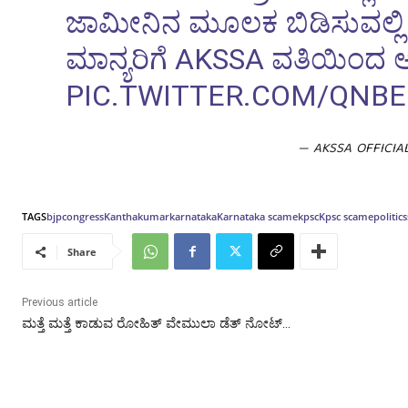
ಜಾಮೀನಿನ ಮೂಲಕ ಬಿಡಿಸುವಲ್ಲಿ ನ
ಮಾನ್ಯರಿಗೆ AKSSA ವತಿಯಿಂದ
PIC.TWITTER.COM/QNB
— AKSSA OFFICIAL
TAGS
bjp
congress
Kanthakumar
karnataka
Karnataka scame
kpsc
Kpsc scame
politics
Share
Previous article
ಮತ್ತೆ ಮತ್ತೆ ಕಾಡುವ ರೋಹಿತ್ ವೇಮುಲಾ ಡೆತ್ ನೋಟ್…