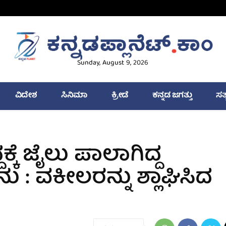
Sunday, August 9, 2026
ವಿದೇಶ
ಸಿನಿಮಾ
ಕ್ರೀಡೆ
ಕನ್ನಡ ಜಗತ್ತು
ಸತ
ದಕ್ಕೆ ಜೈಲು ಪಾಲಾಗಿದ್ದ
: ವಕೀಲರನ್ನು ಶ್ಲಾಘಿಸಿದ