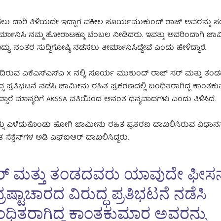
ಿಸಲು ದಾರಿ ತಿಳಿಯದೇ ಇದ್ದಾಗ ವಕೀಲ ಸೂರ್ಯಮುಕುಂದ್ ರಾಜ್ ಅವರನ್ನು ಸಂಪ
ತೀರ್ಮಾನಿಸಿ ನಮ್ಮ ಹೋರಾಟಕ್ಕೂ ಬೆಂಬಲ ನೀಡಿದರು. ಇವತ್ತು ಅವರಿಂದಾಗಿ ಜ
, ನಂತರ ಸುದ್ದಿಗೋಷ್ಠಿ ನಡೆಸಲು ತೀರ್ಮಾನಿಸಿದ್ದೇವೆ ಎಂದು ಹೇಳಿದ್ದಾರೆ.
ಬಂದಿರುವ ಎಕೆಎಸ್‌ಎಸ್ಎ X ನಲ್ಲಿ, ಸೂರ್ಯ ಮುಕುಂದ್ ರಾಜ್ ಸರ್ ಮತ್ತು ತ
ದ್ಧ ಪ್ರತಿಭಟನೆ ನಡೆಸಿ ಜಾಮೀನು ರಹಿತ ಪ್ರಕರಣದಲ್ಲಿ ಬಂಧಿತರಾಗಿದ್ದ ಕಾಂತ
ದಾರೆ ಮಾನ್ಯರಿಗೆ AKSSA ವತಿಯಿಂದ ಅನಂತ ಧನ್ಯವಾದಗಳು ಎಂದು ತಿಳಿಸಿದೆ.
್ ರನ್ನು ಎಳೆದುಕೊಂಡು ಹೋಗಿ ಜಾಮೀನು ರಹಿತ ಪ್ರಕರಣ ದಾಖಲಿಸಿರುವ ವಿಧಾ
ೆಕ್ಷೆನ್‌ಗಳ ಅಡಿ ಎಫ್‌ಐಆರ್‌ ದಾಖಲಿಸಿದ್ದರು.
್ ಮತ್ತು ತಂಡದವರು ಯಾವುದೇ ಫೀಸನ್
ರಷ್ಟಾಚಾರದ ವಿರುದ್ಧ ಪ್ರತಿಭಟನೆ ನಡೆಸಿ
ಂಧಿತರಾಗಿದ್ದ ಕಾಂತಕುಮಾರ ಅವರನ್ನು