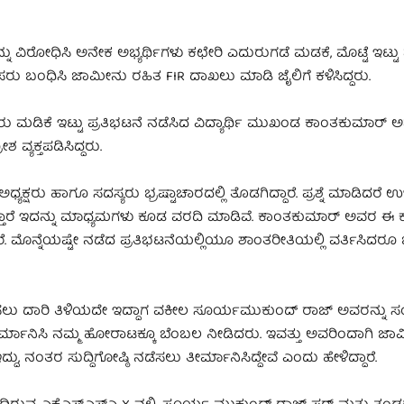
ಿರೋಧಿಸಿ ಅನೇಕ ಅಭ್ಯರ್ಥಿಗಳು ಕಛೇರಿ ಎದುರುಗಡೆ ಮಡಕೆ, ಮೊಟ್ಟೆ ಇಟ್ಟು ಪ
ಸರು ಬಂಧಿಸಿ ಜಾಮೀನು ರಹಿತ FIR ದಾಖಲು ಮಾಡಿ ಜೈಲಿಗೆ ಕಳಿಸಿದ್ದರು.
ಡಿಕೆ ಇಟ್ಟು ಪ್ರತಿಭಟನೆ ನಡೆಸಿದ ವಿದ್ಯಾರ್ಥಿ ಮುಖಂಡ ಕಾಂತಕುಮಾ‌ರ್ ಅ
 ವ್ಯಕ್ತಪಡಿಸಿದ್ದರು.
ಧ್ಯಕ್ಷರು ಹಾಗೂ ಸದಸ್ಯರು ಭ್ರಷ್ಟಾಚಾರದಲ್ಲಿ ತೊಡಗಿದ್ದಾರೆ. ಪ್ರಶ್ನೆ ಮಾಡಿದರೆ 
ಾರೆ ಇದನ್ನು ಮಾಧ್ಯಮಗಳು ಕೂಡ ವರದಿ ಮಾಡಿವೆ. ಕಾಂತಕುಮಾರ್ ಅವರ ಈ ಕುರಿತ
 ಮೊನ್ನೆಯಷ್ಟೇ ನಡೆದ ಪ್ರತಿಭಟನೆಯಲ್ಲಿಯೂ ಶಾಂತರೀತಿಯಲ್ಲಿ ವರ್ತಿಸಿದರ
ಿಸಲು ದಾರಿ ತಿಳಿಯದೇ ಇದ್ದಾಗ ವಕೀಲ ಸೂರ್ಯಮುಕುಂದ್ ರಾಜ್ ಅವರನ್ನು ಸಂಪ
ತೀರ್ಮಾನಿಸಿ ನಮ್ಮ ಹೋರಾಟಕ್ಕೂ ಬೆಂಬಲ ನೀಡಿದರು. ಇವತ್ತು ಅವರಿಂದಾಗಿ ಜ
, ನಂತರ ಸುದ್ದಿಗೋಷ್ಠಿ ನಡೆಸಲು ತೀರ್ಮಾನಿಸಿದ್ದೇವೆ ಎಂದು ಹೇಳಿದ್ದಾರೆ.