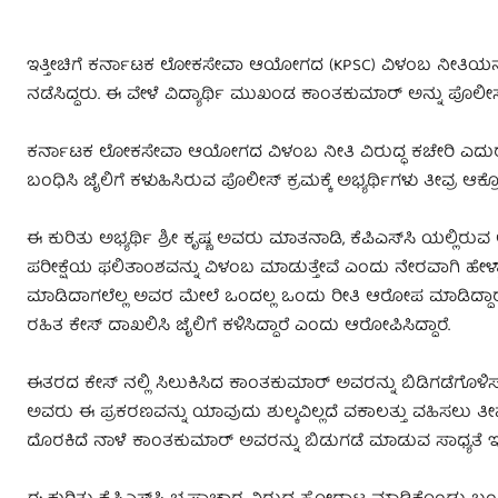
ಇತ್ತೀಚಿಗೆ ಕರ್ನಾಟಕ ಲೋಕಸೇವಾ ಆಯೋಗದ (KPSC) ವಿಳಂಬ ನೀತಿಯನ್ನು ವ
ನಡೆಸಿದ್ದರು. ಈ ವೇಳೆ ವಿದ್ಯಾರ್ಥಿ ಮುಖಂಡ ಕಾಂತಕುಮಾರ್ ಅನ್ನು ಪೊಲೀ
ಕರ್ನಾಟಕ ಲೋಕಸೇವಾ ಆಯೋಗದ ವಿಳಂಬ ನೀತಿ ವಿರುದ್ಧ ಕಚೇರಿ ಎದುರು ಮ
ಬಂಧಿಸಿ ಜೈಲಿಗೆ ಕಳುಹಿಸಿರುವ ಪೊಲೀಸ್‌ ಕ್ರಮಕ್ಕೆ ಅಭ್ಯರ್ಥಿಗಳು ತೀವ್ರ ಆಕ್ರೋಶ
ಈ ಕುರಿತು ಅಭ್ಯರ್ಥಿ ಶ್ರೀ ಕೃಷ್ಣ ಅವರು ಮಾತನಾಡಿ, ಕೆಪಿಎಸ್‌ಸಿ ಯಲ್ಲಿರುವ ಅ
ಪರೀಕ್ಷೆಯ ಫಲಿತಾಂಶವನ್ನು ವಿಳಂಬ ಮಾಡುತ್ತೇವೆ ಎಂದು ನೇರವಾಗಿ ಹೇಳ್ತ
ಮಾಡಿದಾಗಲೆಲ್ಲ ಅವರ ಮೇಲೆ ಒಂದಲ್ಲ ಒಂದು ರೀತಿ ಆರೋಪ ಮಾಡಿದ್ದಾರೆ.
ರಹಿತ ಕೇಸ್ ದಾಖಲಿಸಿ ಜೈಲಿಗೆ ಕಳಿಸಿದ್ದಾರೆ ಎಂದು ಆರೋಪಿಸಿದ್ದಾರೆ.
ಈತರದ ಕೇಸ್ ನಲ್ಲಿ ಸಿಲುಕಿಸಿದ ಕಾಂತಕುಮಾರ್ ಅವರನ್ನು ಬಿಡಿಗಡೆಗೊಳ
ಅವರು ಈ ಪ್ರಕರಣವನ್ನು ಯಾವುದು ಶುಲ್ಕವಿಲ್ಲದೆ ವಕಾಲತ್ತು ವಹಿಸಲು 
ದೊರಕಿದೆ ನಾಳೆ ಕಾಂತಕುಮಾರ್ ಅವರನ್ನು ಬಿಡುಗಡೆ ಮಾಡುವ ಸಾಧ್ಯತೆ ಇದ್ದು