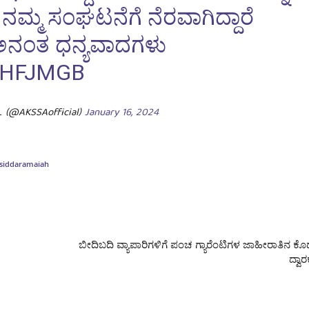
ಮ್ಮ ಸಂಘಟನೆಗೆ ನೆರವಾಗಿದ್ದಾರೆ
 ಅನಂತ ಧನ್ಯವಾದಗಳು
EHFJMGB
 (@AKSSAofficial)
January 16, 2024
siddaramaiah
ಬೀದಿಬದಿ ವ್ಯಾಪಾರಿಗಳಿಗೆ ಪಂಚ ಗ್ಯಾರೆಂಟಿಗಳ ಜಾಹೀರಾತಿನ ಕೊಡ
ದ್ವಾ