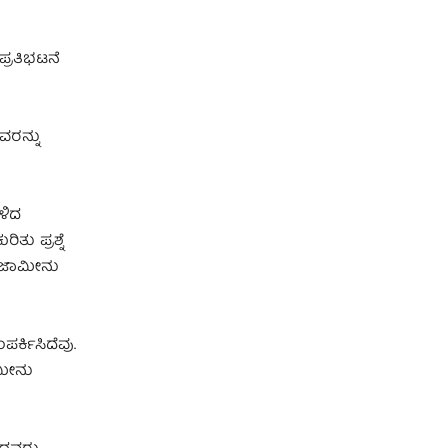
್ರತಿಭಟನೆ
ವರನ್ನು
ಉಳಿದ
ು ಪ್ರಶ್ನೆ
ೂ ಜಾಮೀನು
ರ್ಕಿಸಿದೆವು.
ಾಮೀನು