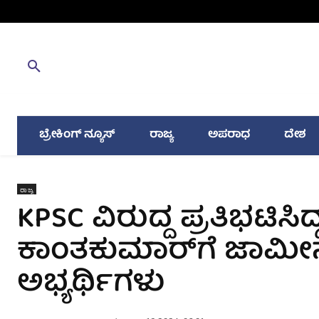
ಬ್ರೇಕಿಂಗ್ ನ್ಯೂಸ್
ರಾಜ್ಯ
ಅಪರಾಧ
ದೇಶ
ರಾಜ್ಯ
KPSC ವಿರುದ್ದ ಪ್ರತಿಭಟಿಸಿದ್
ಕಾಂತಕುಮಾರ್‌ಗೆ ಜಾಮೀನು 
ಅಭ್ಯರ್ಥಿಗಳು