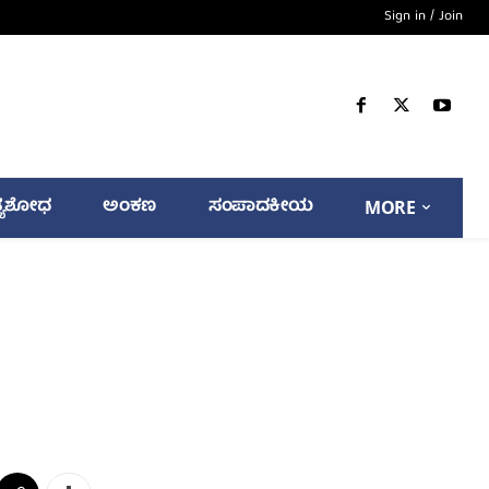
Sign in / Join
್ಯಶೋಧ
ಅಂಕಣ
ಸಂಪಾದಕೀಯ
MORE