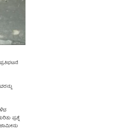
್ರತಿಭಟನೆ
ವರನ್ನು
ಉಳಿದ
ು ಪ್ರಶ್ನೆ
ೂ ಜಾಮೀನು