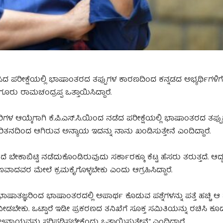
ಡೆಸಿದ ಪರೀಕ್ಷೆಯಲ್ಲಿ ಭಾಷಾಂತರದ ತಪ್ಪುಗಳ ಕಾರಣದಿಂದ ಕನ್ನಡದ ಅಭ್ಯರ್ಥಿಗಳಿಗೆ
ರು ರಾಮಚಂದ್ರಪ್ಪ ಒತ್ತಾಯಿಸಿದ್ದಾರೆ.
ಳ ಆಯ್ಕೆಗಾಗಿ ಕೆ.ಪಿ.ಎಸ್.ಸಿ.ಯಿಂದ ನಡೆದ ಪರೀಕ್ಷೆಯಲ್ಲಿ ಭಾಷಾಂತರದ ತಪ್ಪ
ಿತನದಿಂದ ಆಗಿರುವ ಅನ್ಯಾಯ ಇದನ್ನು ನಾನು ಖಂಡಿಸುತ್ತೇನೆ ಎಂದಿದ್ದಾರೆ.
 ಬೇಕಾಬಿಟ್ಟಿ ನಡೆದುಕೊಂಡಿರುವುದು ಸರ್ಕಾರಕ್ಕೂ ಕೆಟ್ಟ ಹೆಸರು ತರುತ್ತದೆ. ಆದ್
ವಾದವರ ಮೇಲೆ ಕ್ರಮಕೈಗೊಳ್ಳಬೇಕು ಎಂದು ಆಗ್ರಹಿಸಿದ್ದಾರೆ.
್ಞರಿಂದ ಭಾಷಾಂತರದಲ್ಲಿ ಅಪಾರ್ಥ ಕೊಡುವ ಪಶ್ನೆಗಳನ್ನು ಪತ್ತೆ ಹಚ್ಚಿ ಆ ಪ್ರಶ
ಕ ನೀಡಬೇಕು. ಒಟ್ಟಾರೆ ಇಡೀ ಪ್ರಕರಣದ ತನಿಖೆಗೆ ಸೂಕ್ತ ಸಮಿತಿಯನ್ನು ರಚಿಸಿ ಕ
್ಯಾಯವನ್ನು ಸರಿಪಡಿಸಬೇಕೆಂದು ಒತ್ತಾಯಿಸುತ್ತೇನೆ.” ಎಂದಿದ್ದಾರೆ.