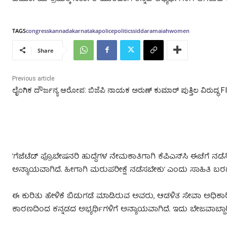
TAGS
congress
kannada
karnataka
police
politics
siddaramaiah
women
Share
Previous article
ಲೈಂಗಿಕ ದೌರ್ಜನ್ಯ ಆರೋಪ: ಬಿಜೆಪಿ ನಾಯಕ ಅರುಣ್ ಕುಮಾರ್ ಪುತ್ತಿಲ ವಿರುದ್ಧ F
‘ಗೆಜೆಟೆಡ್ ಪ್ರೊಬೇಷನರಿ ಹುದ್ದೆಗಳ ನೇಮಕಾತಿಗಾಗಿ ಕೆಪಿಎಸ್‌ಸಿ ಈಚೆಗೆ ನ
ಅನ್ಯಾಯವಾಗಿದೆ. ಹೀಗಾಗಿ ಮರುಪರೀಕ್ಷೆ ನಡೆಸಬೇಕು’ ಎಂದು ಸಾಹಿತಿ ಬರಗೂ
ಈ ಕುರಿತು ಹೇಳಿಕೆ ಬಿಡುಗಡೆ ಮಾಡಿರುವ ಅವರು, ಆಡಳಿತ ಸೇವಾ ಅಧಿಕಾರಿಗ
ಕಾರಣದಿಂದ ಕನ್ನಡದ ಅಭ್ಯರ್ಥಿಗಳಿಗೆ ಅನ್ಯಾಯವಾಗಿದೆ. ಇದು ಬೇಜವಾಬ್ದಾರ