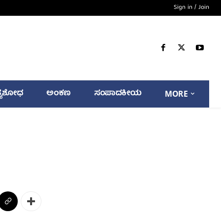
Sign in / Join
್ಯಶೋಧ
ಅಂಕಣ
ಸಂಪಾದಕೀಯ
MORE