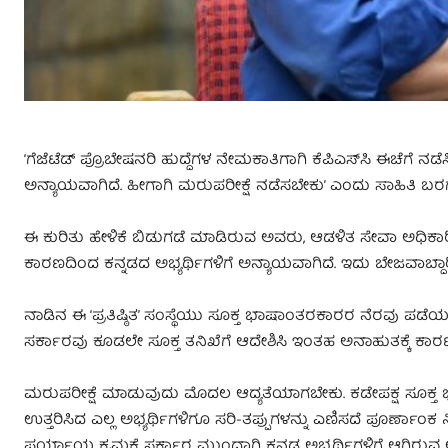
‘ಗೆಜೆಟೆಡ್ ಪ್ರೊಬೇಷನರಿ ಹುದ್ದೆಗಳ ನೇಮಕಾತಿಗಾಗಿ ಕೆಪಿಎಸ್‌ಸಿ ಈಚೆಗೆ ನ
ಅನ್ಯಾಯವಾಗಿದೆ. ಹೀಗಾಗಿ ಮರುಪರೀಕ್ಷೆ ನಡೆಸಬೇಕು’ ಎಂದು ಸಾಹಿತಿ ಬರಗೂ
ಈ ಕುರಿತು ಹೇಳಿಕೆ ಬಿಡುಗಡೆ ಮಾಡಿರುವ ಅವರು, ಆಡಳಿತ ಸೇವಾ ಅಧಿಕಾರಿಗ
ಕಾರಣದಿಂದ ಕನ್ನಡದ ಅಭ್ಯರ್ಥಿಗಳಿಗೆ ಅನ್ಯಾಯವಾಗಿದೆ. ಇದು ಬೇಜವಾಬ್ದಾರ
ನಾಡಿನ ಈ ‘ಪ್ರತಿಷ್ಠಿತ’ ಸಂಸ್ಥೆಯು ಸೂಕ್ತ ಭಾಷಾಂತರಕಾರರ ನೆರವು ಪಡೆಯದೆ
ಸರ್ಕಾರವು ಕೂಡಲೇ ಸೂಕ್ತ ತನಿಖೆಗೆ ಆದೇಶಿಸಿ ಇಂತಹ ಅನಾಹುತಕ್ಕೆ ಕಾರಣ
ಮರುಪರೀಕ್ಷೆ ಮಾಡುವುದು ಮೊದಲ ಆದ್ಯತೆಯಾಗಬೇಕು. ಕಡೇಪಕ್ಷ ಸೂಕ್ತ ಭಾಷಾತಜ
ಉತ್ತರಿಸಿದ ಎಲ್ಲ ಅಭ್ಯರ್ಥಿಗಳಿಗೂ ಸರಿ-ತಪ್ಪುಗಳನ್ನು ಎಣಿಸದೆ ಪೂರ್ಣಾಂ
ಪರ್ಯಾಯ ಕ್ರಮಕ್ಕೆ ಸರ್ಕಾರ ಮುಂದಾಗಿ ಕನ್ನಡ ಅಭ್ಯರ್ಥಿಗಳಿಗೆ ಆಗಿರುವ ಅನ