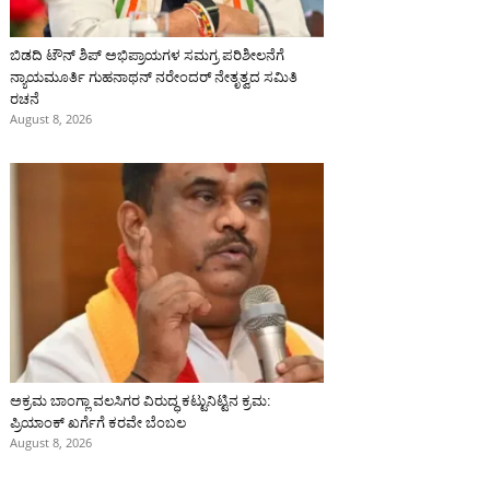
ಬಿಡದಿ ಟೌನ್ ಶಿಪ್ ಅಭಿಪ್ರಾಯಗಳ ಸಮಗ್ರ ಪರಿಶೀಲನೆಗೆ
ನ್ಯಾಯಮೂರ್ತಿ ಗುಹನಾಥನ್ ನರೇಂದರ್ ನೇತೃತ್ವದ ಸಮಿತಿ
ರಚನೆ
August 8, 2026
ಅಕ್ರಮ ಬಾಂಗ್ಲಾ ವಲಸಿಗರ ವಿರುದ್ಧ ಕಟ್ಟುನಿಟ್ಟಿನ ಕ್ರಮ:
ಪ್ರಿಯಾಂಕ್ ಖರ್ಗೆಗೆ ಕರವೇ ಬೆಂಬಲ
August 8, 2026