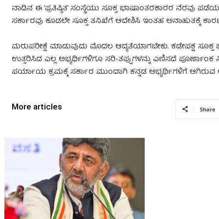
ನಾಡಿನ ಈ ‘ಪ್ರತಿಷ್ಠಿತ’ ಸಂಸ್ಥೆಯು ಸೂಕ್ತ ಭಾಷಾಂತರಕಾರರ ನೆರವು ಪಡೆಯದೆ
ಸರ್ಕಾರವು ಕೂಡಲೇ ಸೂಕ್ತ ತನಿಖೆಗೆ ಆದೇಶಿಸಿ ಇಂತಹ ಅನಾಹುತಕ್ಕೆ ಕಾರಣ
ಮರುಪರೀಕ್ಷೆ ಮಾಡುವುದು ಮೊದಲ ಆದ್ಯತೆಯಾಗಬೇಕು. ಕಡೇಪಕ್ಷ ಸೂಕ್ತ ಭಾಷಾತಜ
ಉತ್ತರಿಸಿದ ಎಲ್ಲ ಅಭ್ಯರ್ಥಿಗಳಿಗೂ ಸರಿ-ತಪ್ಪುಗಳನ್ನು ಎಣಿಸದೆ ಪೂರ್ಣಾಂ
ಪರ್ಯಾಯ ಕ್ರಮಕ್ಕೆ ಸರ್ಕಾರ ಮುಂದಾಗಿ ಕನ್ನಡ ಅಭ್ಯರ್ಥಿಗಳಿಗೆ ಆಗಿರುವ ಅನ
More articles
Share