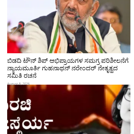
ಬಿಡದಿ ಟೌನ್ ಶಿಪ್ ಅಭಿಪ್ರಾಯಗಳ ಸಮಗ್ರ ಪರಿಶೀಲನೆಗೆ
ನ್ಯಾಯಮೂರ್ತಿ ಗುಹನಾಥನ್ ನರೇಂದರ್ ನೇತೃತ್ವದ
ಸಮಿತಿ ರಚನೆ
August 8, 2026