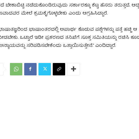
 ಬೇಕಾಬಿಟ್ಟಿ ನಡೆದುಕೊಂಡಿರುವುದು ಸರ್ಕಾರಕ್ಕೂ ಕೆಟ್ಟ ಹೆಸರು ತರುತ್ತದೆ. ಆದ್
ವಾದವರ ಮೇಲೆ ಕ್ರಮಕೈಗೊಳ್ಳಬೇಕು ಎಂದು ಆಗ್ರಹಿಸಿದ್ದಾರೆ.
್ಞರಿಂದ ಭಾಷಾಂತರದಲ್ಲಿ ಅಪಾರ್ಥ ಕೊಡುವ ಪಶ್ನೆಗಳನ್ನು ಪತ್ತೆ ಹಚ್ಚಿ ಆ ಪ್ರಶ
ಕ ನೀಡಬೇಕು. ಒಟ್ಟಾರೆ ಇಡೀ ಪ್ರಕರಣದ ತನಿಖೆಗೆ ಸೂಕ್ತ ಸಮಿತಿಯನ್ನು ರಚಿಸಿ ಕ
್ಯಾಯವನ್ನು ಸರಿಪಡಿಸಬೇಕೆಂದು ಒತ್ತಾಯಿಸುತ್ತೇನೆ.” ಎಂದಿದ್ದಾರೆ.