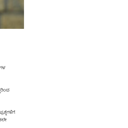
ುಗಳ
ದರಿಂದ
್ನೆಗಳಿಗೆ
ೂಡಲೇ