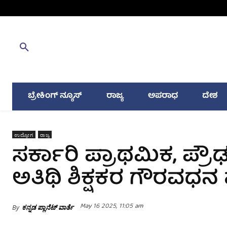
ಬ್ರೇಕಿಂಗ್ ನ್ಯೂಸ್
ರಾಜ್ಯ
ಅಪರಾಧ
ದೇಶ
ಉದ್ಯೋಗ
ರಾಜ್ಯ
ಸರ್ಕಾರಿ ಪ್ರಾಥಮಿಕ, ಪ್
ಅತಿಥಿ ಶಿಕ್ಷಕರ ಗೌರವಧನ ಹ
May 16 2025, 11:05 am
By
ಕನ್ನಡ ಪ್ಲಾನೆಟ್ ವಾರ್ತೆ