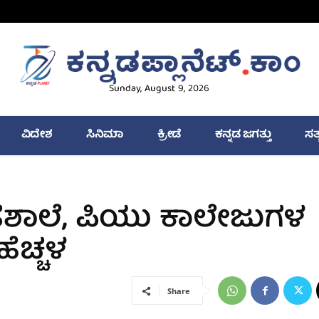
Sunday, August 9, 2026
ವಿದೇಶ
ಸಿನಿಮಾ
ಕ್ರೀಡೆ
ಕನ್ನಡ ಜಗತ್ತು
ಸತ
ರೌಢಶಾಲೆ, ಪಿಯು ಕಾಲೇಜುಗಳ
ೆಚ್ಚಳ
Share