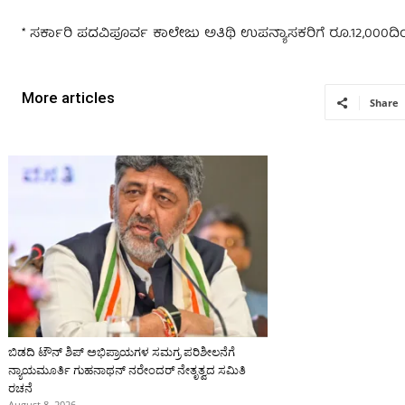
* ಸರ್ಕಾರಿ ಪದವಿಪೂರ್ವ ಕಾಲೇಜು ಅತಿಥಿ ಉಪನ್ಯಾಸಕರಿಗೆ ರೂ.12,000ದಿಂ
More articles
Share
ಬಿಡದಿ ಟೌನ್ ಶಿಪ್ ಅಭಿಪ್ರಾಯಗಳ ಸಮಗ್ರ ಪರಿಶೀಲನೆಗೆ
ನ್ಯಾಯಮೂರ್ತಿ ಗುಹನಾಥನ್ ನರೇಂದರ್ ನೇತೃತ್ವದ ಸಮಿತಿ
ರಚನೆ
August 8, 2026