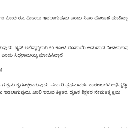
ರಬೇತಿಗೆ 10 ಕೋಟಿ ರೂ. ಮೀಸಲು ಇಡಲಾಗುವುದು ಎಂದು ಸಿಎಂ ಘೋಷಣೆ ಮಾಡಿದ್ದಾರ
ಿಸಲಾಗುವುದು. ಜೈನ್​ ಅಭಿವೃದ್ಧಿಗಾಗಿ 50 ಕೋಟಿ ರೂಪಾಯಿ ಅನುದಾನ ನೀಡಲಾಗುವ
ಎಂದು ಸಿದ್ದರಾಮಯ್ಯ ಘೋಷಿಸಿದ್ದಾರೆ.
ಣೆ
್ತಿಗೆ ಕ್ರಮ ಕೈಗೊಳ್ಳಲಾಗುವುದು. ಸರ್ಕಾರಿ ಪ್ರಥಮದರ್ಜೆ ಕಾಲೇಜುಗಳ ಅಭಿವೃದ್
ಡಲಾಗುವುದು. ಖಾಲಿ ಇರುವ ಶಿಕ್ಷಕರ, ದೈಹಿಕ ಶಿಕ್ಷಕರ ನೇಮಕಕ್ಕೆ ಕ್ರಮ