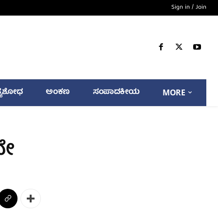
Sign in / Join
್ಯಶೋಧ
ಅಂಕಣ
ಸಂಪಾದಕೀಯ
MORE
ನೇ