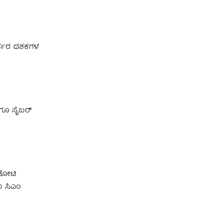
ಕರ್ತರ ದಶಕಗಳ
ಾಗೂ ಸೈಬರ್
 ಕೋಟಿ
ು ಸಿಎಂ