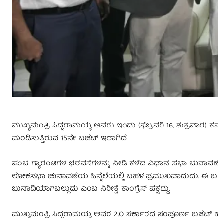
ಮುಖ್ಯಮಂತ್ರಿ ಸಿದ್ದರಾಮಯ್ಯ ಅವರು ಇಂದು (ಫೆಬ್ರವರಿ 16, ಶುಕ್ರವಾರ)
ಮಂಡಿಸುತ್ತಿರುವ 15ನೇ ಬಜೆಟ್ ಇದಾಗಿದೆ.
ಪಂಚ ಗ್ಯಾರಂಟಿಗಳ ಭರವಸೆಗಳನ್ನು ನೀಡಿ ಕಳೆದ ವಿಧಾನ ಸಭಾ ಚುನಾವಣೆಯಲ
ಲೋಕಸಭಾ ಚುನಾವಣೆಯ ಹಿನ್ನೆಲೆಯಲ್ಲಿ ಬಹಳ ಪ್ರಮುಖವಾದುದು. ಈ ಬಜೆಟ್
ಬುನಾದಿಯಾಗಬಲ್ಲುದು ಎಂಬ ನಿರೀಕ್ಷೆ ಕಾಂಗ್ರೆಸ್ ಪಕ್ಷದ್ದು.
ಮುಖ್ಯಮಂತ್ರಿ ಸಿದ್ದರಾಮಯ್ಯ ಅವರ 2.O ಸರ್ಕಾರದ ಸಂಪೂರ್ಣ ಬಜೆಟ್​ ಹಲವು