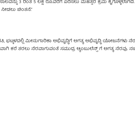
್ನು 3 ರಿಂತ 5 ಲಕ್ಷ ರೂ.ವರೆಗೆ ಏರಿಸಲು ಮಹತ್ತರ ಕ್ರಮ ಕೈಗೊಳ್ಳಲಾಗಿದೆ. ಪ
ಲ ನೀಡಲು ಚಿಂತನೆ.”
, ಭಟ್ಕಳದಲ್ಲಿ ಮೀನುಗಾರಿಕಾ ಅಭಿವೃದ್ಧಿಗೆ ಅಗತ್ಯ ಅಭಿವೃದ್ಧಿ ಯೋಜನೆಗಳು ನೆರ
ವಾಗಿ ಕರೆ ತರಲು ನೆರವಾಗುವಂತೆ ಸಮುದ್ರ ಆ್ಯಂಬುಲೆನ್ಸ್ ಗೆ ಅಗತ್ಯ ನೆರವು. ನ