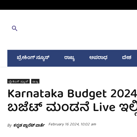
ಬ್ರೇಕಿಂಗ್ ನ್ಯೂಸ್
ರಾಜ್ಯ
ಅಪರಾಧ
ದೇಶ
ಬ್ರೇಕಿಂಗ್ ನ್ಯೂಸ್
ರಾಜ್ಯ
Karnataka Budget 2024
ಬಜೆಟ್ ಮಂಡನೆ Live​ ಇಲ್ಲಿ
February 16 2024, 10:02 am
By
ಕನ್ನಡ ಪ್ಲಾನೆಟ್ ವಾರ್ತೆ