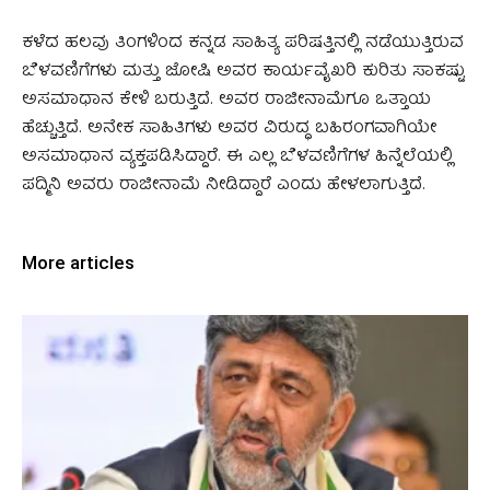
ಕಳೆದ ಹಲವು ತಿಂಗಳಿಂದ ಕನ್ನಡ ಸಾಹಿತ್ಯ ಪರಿಷತ್ತಿನಲ್ಲಿ ನಡೆಯುತ್ತಿರುವ
ಬೆಳವಣಿಗೆಗಳು ಮತ್ತು ಜೋಷಿ ಅವರ ಕಾರ್ಯವೈಖರಿ ಕುರಿತು ಸಾಕಷ್ಟು
ಅಸಮಾಧಾನ ಕೇಳಿ ಬರುತ್ತಿದೆ. ಅವರ ರಾಜೀನಾಮೆಗೂ ಒತ್ತಾಯ
ಹೆಚ್ಚುತ್ತಿದೆ. ಅನೇಕ ಸಾಹಿತಿಗಳು ಅವರ ವಿರುದ್ಧ ಬಹಿರಂಗವಾಗಿಯೇ
ಅಸಮಾಧಾನ ವ್ಯಕ್ತಪಡಿಸಿದ್ದಾರೆ. ಈ ಎಲ್ಲ ಬೆಳವಣಿಗೆಗಳ ಹಿನ್ನೆಲೆಯಲ್ಲಿ
ಪದ್ಮಿನಿ ಅವರು ರಾಜೀನಾಮೆ ನೀಡಿದ್ದಾರೆ ಎಂದು ಹೇಳಲಾಗುತ್ತಿದೆ.
More articles