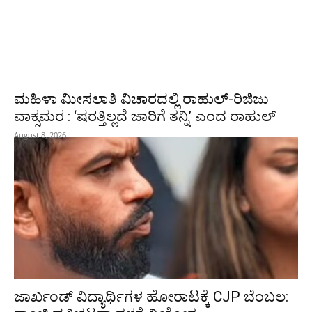
ಮಹಿಳಾ ಮೀಸಲಾತಿ ವಿಚಾರದಲ್ಲಿ ರಾಹುಲ್‌-ರಿಜಿಜು
ವಾಕ್ಸಮರ : ‘ಷರತ್ತಿಲ್ಲದೆ ಜಾರಿಗೆ ತನ್ನಿ’ ಎಂದ ರಾಹುಲ್‌
August 8, 2026
ಜಾರ್ಖಂಡ್‌ ವಿದ್ಯಾರ್ಥಿಗಳ ಹೋರಾಟಕ್ಕೆ CJP ಬೆಂಬಲ: