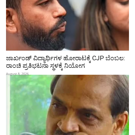
ಜಾರ್ಖಂಡ್‌ ವಿದ್ಯಾರ್ಥಿಗಳ ಹೋರಾಟಕ್ಕೆ CJP ಬೆಂಬಲ:
ರಾಂಚಿ ಪ್ರತಿಭಟನಾ ಸ್ಥಳಕ್ಕೆ ನಿಯೋಗ
August 8, 2026