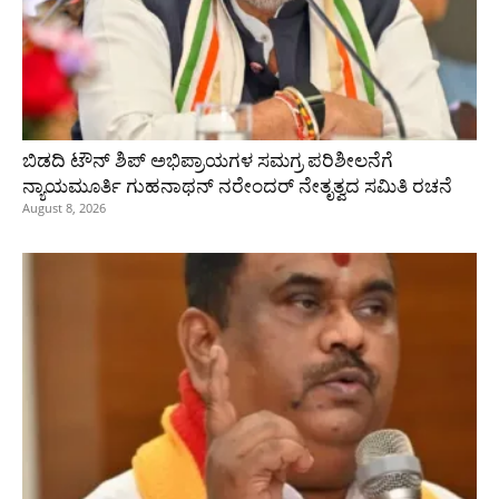
ಬಿಡದಿ ಟೌನ್ ಶಿಪ್ ಅಭಿಪ್ರಾಯಗಳ ಸಮಗ್ರ ಪರಿಶೀಲನೆಗೆ
ನ್ಯಾಯಮೂರ್ತಿ ಗುಹನಾಥನ್ ನರೇಂದರ್ ನೇತೃತ್ವದ ಸಮಿತಿ ರಚನೆ
August 8, 2026