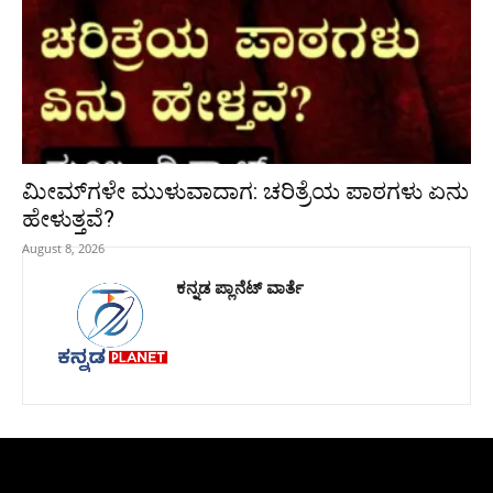
ಮೀಮ್‌ಗಳೇ ಮುಳುವಾದಾಗ: ಚರಿತ್ರೆಯ ಪಾಠಗಳು ಏನು
ಹೇಳುತ್ತವೆ?
August 8, 2026
ಕನ್ನಡ ಪ್ಲಾನೆಟ್ ವಾರ್ತೆ