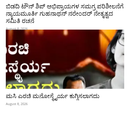
ಬಿಡದಿ ಟೌನ್ ಶಿಪ್ ಅಭಿಪ್ರಾಯಗಳ ಸಮಗ್ರ ಪರಿಶೀಲನೆಗೆ
ನ್ಯಾಯಮೂರ್ತಿ ಗುಹನಾಥನ್ ನರೇಂದರ್ ನೇತೃತ್ವದ
ಸಮಿತಿ ರಚನೆ
August 8, 2026
ಮಸಿ ಎರಚಿ ಮನೋಸ್ಥೈರ್ಯ ಕುಗ್ಗಿಸಲಾಗದು
August 8, 2026