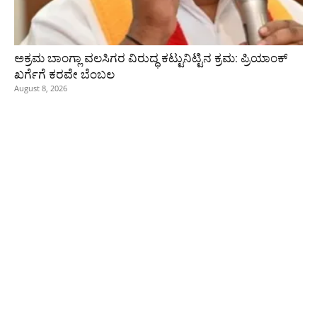
ಅಕ್ರಮ ಬಾಂಗ್ಲಾ ವಲಸಿಗರ ವಿರುದ್ಧ ಕಟ್ಟುನಿಟ್ಟಿನ ಕ್ರಮ: ಪ್ರಿಯಾಂಕ್
ಖರ್ಗೆಗೆ ಕರವೇ ಬೆಂಬಲ
August 8, 2026