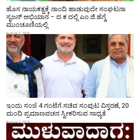
ಹೊಸ ನಾಯಕತ್ವಕ್ಕೆ ನಾಂದಿ ಹಾಡುವುದೇ ಸಂಘಟನಾ
ಸೃಜನ್ ಅಭಿಯಾನ – ದ.ಕ ದಲ್ಲಿ ಎಂ.ಜಿ.ಹೆಗ್ಡೆ
ಮುಂಚೂಣಿಯಲ್ಲಿ
August 5, 2026
ಇಂದು ಸಂಜೆ 4 ಗಂಟೆಗೆ ಸಚಿವ ಸಂಪುಟ ವಿಸ್ತರಣೆ, 20
ಮಂದಿ ಪ್ರಮಾಣವಚನ ಸ್ವೀಕರಿಸುವ ಸಾಧ್ಯತೆ
August 3, 2026