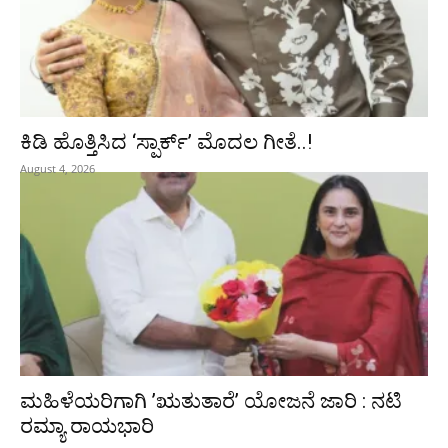
ಕಿಡಿ‌‌ ಹೊತ್ತಿಸಿದ ‘ಸ್ಪಾರ್ಕ್’ ಮೊದಲ‌ ಗೀತೆ..!
August 4, 2026
ಮಹಿಳೆಯರಿಗಾಗಿ ʼಋತುತಾರೆʼ ಯೋಜನೆ ಜಾರಿ : ನಟಿ
ರಮ್ಯಾ ರಾಯಭಾರಿ