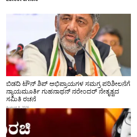
ಬಿಡದಿ ಟೌನ್ ಶಿಪ್ ಅಭಿಪ್ರಾಯಗಳ ಸಮಗ್ರ ಪರಿಶೀಲನೆಗೆ
ನ್ಯಾಯಮೂರ್ತಿ ಗುಹನಾಥನ್ ನರೇಂದರ್ ನೇತೃತ್ವದ
ಸಮಿತಿ ರಚನೆ
August 8, 2026