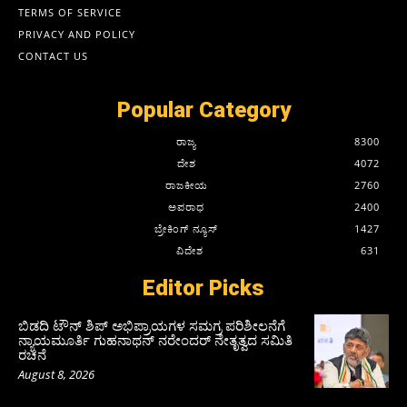
TERMS OF SERVICE
PRIVACY AND POLICY
CONTACT US
Popular Category
ರಾಜ್ಯ
8300
ದೇಶ
4072
ರಾಜಕೀಯ
2760
ಅಪರಾಧ
2400
ಬ್ರೇಕಿಂಗ್ ನ್ಯೂಸ್
1427
ವಿದೇಶ
631
Editor Picks
ಬಿಡದಿ ಟೌನ್ ಶಿಪ್ ಅಭಿಪ್ರಾಯಗಳ ಸಮಗ್ರ ಪರಿಶೀಲನೆಗೆ
ನ್ಯಾಯಮೂರ್ತಿ ಗುಹನಾಥನ್ ನರೇಂದರ್ ನೇತೃತ್ವದ ಸಮಿತಿ
ರಚನೆ
August 8, 2026