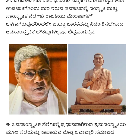
ಸಮಾಲೋಚನೆಗಳು ಮಠಾಧಿಪತಿಗಳ ನಿಷ್ಕರ್ಷೆಗೊಳಗಾಗುತ್ತಿವೆ. ಜಾತಿ-
ಉಪಜಾತಿಗೊಂದು ಮಠ ಇರುವ ಸಮಾಜದಲ್ಲಿ, ಸಂಸ್ಕೃತಿ ಮತ್ತು
ಸಾಂಸ್ಕೃತಿಕ ನೆಲೆಗಳು ರಾಜಕೀಯ ಮೇಲಾಟಗಳಿಗೆ
ಒಳಗಾಗಿರುವುದರಿಂದಲೇ, ಬಹುತ್ವ ಭಾರತವನ್ನು ನಿರ್ದೇಶಿಸಬೇಕಾದ
ಜನಸಾಂಸ್ಕೃತಿಕ ಚೌಕಟ್ಟುಗಳೆಲ್ಲವೂ ಛಿದ್ರವಾಗುತ್ತಿವೆ.
ಈ ಜನಸಾಂಸ್ಕೃತಿಕ ನೆಲೆಗಳಲ್ಲಿ ಪ್ರಧಾನವಾಗಿರುವ ಶ್ರಮಸಂಸ್ಕೃತಿಯ
ಮೂಲ ಸೆಲೆಯನ್ನು ಕಾಪಾಡುವ ದೊಡ್ಡ ಜವಾಬ್ದಾರಿ ಸಮಾಜದ