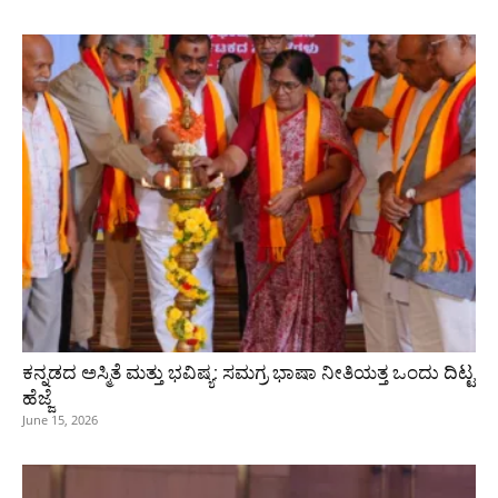
ಕನ್ನಡದ ಅಸ್ಮಿತೆ ಮತ್ತು ಭವಿಷ್ಯ: ಸಮಗ್ರ ಭಾಷಾ ನೀತಿಯತ್ತ ಒಂದು ದಿಟ್ಟ
ಹೆಜ್ಜೆ
June 15, 2026