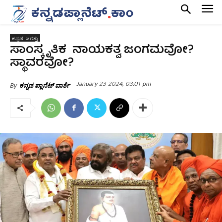
ಕನ್ನಡ ಜಗತ್ತು
ಸಾಂಸ್ಕೃತಿಕ ನಾಯಕತ್ವ ಜಂಗಮವೋ?
ಸ್ಥಾವರವೋ?
January 23 2024, 03:01 pm
By
ಕನ್ನಡ ಪ್ಲಾನೆಟ್ ವಾರ್ತೆ