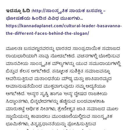
ಇದನ್ನೂ ಓದಿ :
http://ಸಾಂಸ್ಕೃತಿಕ ನಾಯಕ ಬಸವಣ್ಣ –
ಘೋಷಣೆಯ ಹಿಂದಿನ ವಿವಿಧ ಮುಖಗಳು…
https://kannadaplanet.com/cultural-leader-basavanna-
the-different-faces-behind-the-slogan/
ಮೂಲತಃ ಬಸವಣ್ಣನವರನ್ನು ಭಾರತದ ಸಾಂಪ್ರದಾಯಿಕ ಸಮಾಜದ
ರಾಯಭಾರಿಯಾಗಿ ನಾವು ನೋಡಬೇಕಿದೆ. ವಚನಗಳಲ್ಲಿ ಬೋಧಿಸುವ
ಮಾನವೀಯ ಸಾಂಸ್ಕೃತಿಕ ಮೌಲ್ಯಗಳನ್ನು ಯುವ ಸಮುದಾಯಗಳಲ್ಲಿ
ಬಿತ್ತುವ ಕೆಲಸ ಆಗಬೇಕಿದೆ. ತನ್ಮೂಲಕ ಸುಶಿಕ್ಷಿತ ಸಮಾಜವನ್ನೂ
ಆವರಿಸುತ್ತಿರುವ ಮತಾಂಧತೆಯ ಮೌಢ್ಯ ಮತ್ತು ಜಾತಿಪಾರಮ್ಯದ
ಅಮಾನುಷತೆಯಿಂದ ಮುಕ್ತವಾಗುವುದು ನಮ್ಮ ಆದ್ಯತೆಯೂ
ಆಗಬೇಕಿದೆ. ʼಅನ್ಯʼರ ಸೃಷ್ಟಿ ಹಾಗೂ ʼಅನ್ಯʼ ದ್ವೇಷದ ರಾಜಕೀಯ
ಸಿದ್ಧಾಂತಗಳು, ಭಿನ್ನಭೇದಗಳನ್ನು ಹೆಚ್ಚಿಸುವ ಬಂಡವಾಳಶಾಹಿ
ಮಾರುಕಟ್ಟೆ ಆರ್ಥಿಕ ನೀತಿಗಳು, ಶ್ರೇಣೀಕೃತ ಜಾತಿ ಸಮಾಜದ ಮೂಲ
ಸ್ಥಾಯಿಯನ್ನು ಕಾಪಾಡಲು ಮುಂಚೂಣಿಯಲ್ಲಿರುವ ಸಾಂಸ್ಕೃತಿಕ
ಭೂಮಿಕೆಗಳು, ಪಿತೃಪ್ರಧಾನತೆಯನ್ನು ಪೋಷಿಸುತ್ತಿರುವ