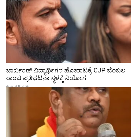
ಜಾರ್ಖಂಡ್‌ ವಿದ್ಯಾರ್ಥಿಗಳ ಹೋರಾಟಕ್ಕೆ CJP ಬೆಂಬಲ:
ರಾಂಚಿ ಪ್ರತಿಭಟನಾ ಸ್ಥಳಕ್ಕೆ ನಿಯೋಗ
August 8, 2026