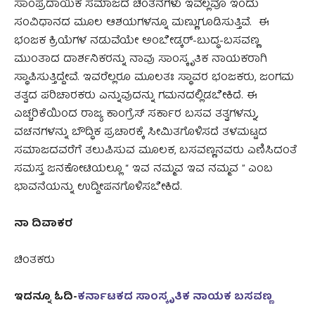
ಸಾಂಪ್ರದಾಯಿಕ ಸಮಾಜದ ಚಿಂತನೆಗಳು ಇವೆಲ್ಲವೂ ಇಂದು
ಸಂವಿಧಾನದ ಮೂಲ ಆಶಯಗಳನ್ನೂ ಮಣ್ಣುಗೂಡಿಸುತ್ತಿವೆ. ಈ
ಭಂಜಕ ಕ್ರಿಯೆಗಳ ನಡುವೆಯೇ ಅಂಬೇಡ್ಕರ್‌-ಬುದ್ಧ-ಬಸವಣ್ಣ
ಮುಂತಾದ ದಾರ್ಶನಿಕರನ್ನು ನಾವು ಸಾಂಸ್ಕೃತಿಕ ನಾಯಕರಾಗಿ
ಸ್ಥಾಪಿಸುತ್ತಿದ್ದೇವೆ. ಇವರೆಲ್ಲರೂ ಮೂಲತಃ ಸ್ಥಾವರ ಭಂಜಕರು, ಜಂಗಮ
ತತ್ವದ ಪರಿಚಾರಕರು ಎನ್ನುವುದನ್ನು ಗಮನದಲ್ಲಿಡಬೇಕಿದೆ. ಈ
ಎಚ್ಚರಿಕೆಯಿಂದ ರಾಜ್ಯ ಕಾಂಗ್ರೆಸ್‌ ಸರ್ಕಾರ ಬಸವ ತತ್ವಗಳನ್ನು,
ವಚನಗಳನ್ನು ಬೌದ್ಧಿಕ ಪ್ರಚಾರಕ್ಕೆ ಸೀಮಿತಗೊಳಿಸದೆ ತಳಮಟ್ಟದ
ಸಮಾಜದವರೆಗೆ ತಲುಪಿಸುವ ಮೂಲಕ, ಬಸವಣ್ಣನವರು ಎಣಿಸಿದಂತೆ
ಸಮಸ್ತ ಜನಕೋಟಿಯಲ್ಲೂ “ ಇವ ನಮ್ಮವ ಇವ ನಮ್ಮವ ” ಎಂಬ
ಭಾವನೆಯನ್ನು ಉದ್ದೀಪನಗೊಳಿಸಬೇಕಿದೆ.
ನಾ ದಿವಾಕರ
ಚಿಂತಕರು
ಇದನ್ನೂ ಓದಿ-
ಕರ್ನಾಟಕದ ಸಾಂಸ್ಕೃತಿಕ ನಾಯಕ ಬಸವಣ್ಣ