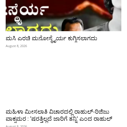
ಮಸಿ ಎರಚಿ ಮನೋಸ್ಥೈರ್ಯ ಕುಗ್ಗಿಸಲಾಗದು
August 8, 2026
ಮಹಿಳಾ ಮೀಸಲಾತಿ ವಿಚಾರದಲ್ಲಿ ರಾಹುಲ್‌-ರಿಜಿಜು
ವಾಕ್ಸಮರ : ‘ಷರತ್ತಿಲ್ಲದೆ ಜಾರಿಗೆ ತನ್ನಿ’ ಎಂದ ರಾಹುಲ್‌
August 8, 2026