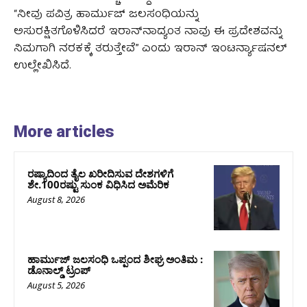
“ನೀವು ಪವಿತ್ರ ಹಾರ್ಮುಜ್ ಜಲಸಂಧಿಯನ್ನು
ಅಸುರಕ್ಷಿತಗೊಳಿಸಿದರೆ ಇರಾನ್‌ನಾದ್ಯಂತ ನಾವು ಈ ಪ್ರದೇಶವನ್ನು
ನಿಮಗಾಗಿ ನರಕಕ್ಕೆ ತರುತ್ತೇವೆ” ಎಂದು ಇರಾನ್ ಇಂಟರ್ನ್ಯಾಷನಲ್
ಉಲ್ಲೇಖಿಸಿದೆ.
More articles
ರಷ್ಯಾದಿಂದ ತೈಲ ಖರೀದಿಸುವ ದೇಶಗಳಿಗೆ
ಶೇ.100ರಷ್ಟು ಸುಂಕ ವಿಧಿಸಿದ ಅಮೆರಿಕ
August 8, 2026
ಹಾರ್ಮುಜ್‌ ಜಲಸಂಧಿ ಒಪ್ಪಂದ ಶೀಘ್ರ ಅಂತಿಮ :
ಡೊನಾಲ್ಡ್‌ ಟ್ರಂಪ್‌
August 5, 2026