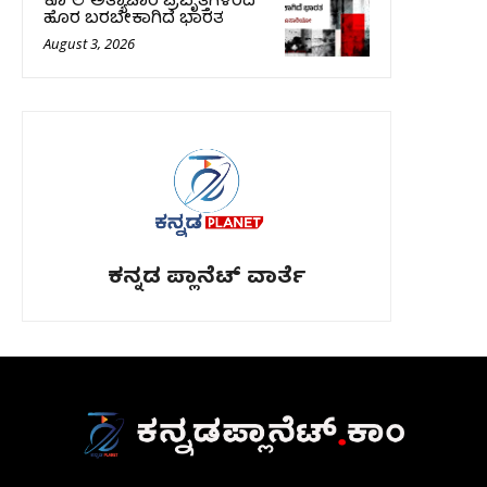
ಕೊ*ಲೆ ಅತ್ಯಾಚಾರ ಪ್ರವೃತ್ತಿಗಳಿಂದ
ಹೊರ ಬರಬೇಕಾಗಿದೆ ಭಾರತ
August 3, 2026
ಕನ್ನಡ ಪ್ಲಾನೆಟ್ ವಾರ್ತೆ