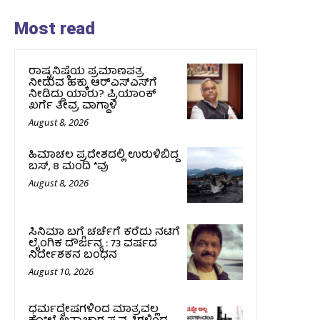
Most read
ರಾಷ್ಟ್ರನಿಷ್ಠೆಯ ಪ್ರಮಾಣಪತ್ರ
ನೀಡುವ ಹಕ್ಕು ಆರ್‌ಎಸ್‌ಎಸ್‌ಗೆ
ನೀಡಿದ್ದು ಯಾರು? ಪ್ರಿಯಾಂಕ್
ಖರ್ಗೆ ತೀವ್ರ ವಾಗ್ದಾಳಿ
August 8, 2026
ಹಿಮಾಚಲ ಪ್ರದೇಶದಲ್ಲಿ ಉರುಳಿಬಿದ್ದ
ಬಸ್‌, 8 ಮಂದಿ *ವು
August 8, 2026
ಸಿನಿಮಾ ಬಗ್ಗೆ ಚರ್ಚೆಗೆ ಕರೆದು ನಟಿಗೆ
ಲೈಂಗಿಕ ದೌರ್ಜನ್ಯ : 73 ವರ್ಷದ
ನಿರ್ದೇಶಕನ ಬಂಧನ
August 10, 2026
ಧರ್ಮದ್ವೇಷಗಳಿಂದ ಮಾತ್ರವಲ್ಲ