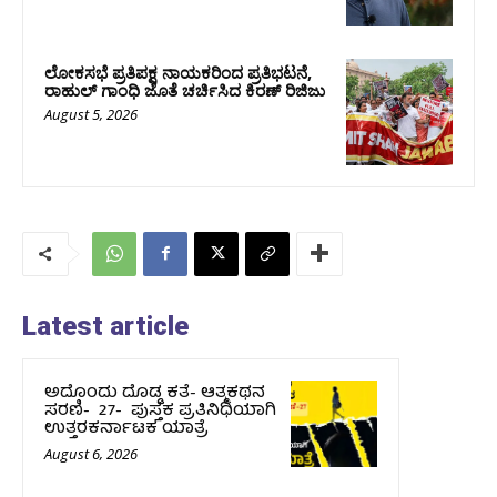
ಲೋಕಸಭೆ ಪ್ರತಿಪಕ್ಷ ನಾಯಕರಿಂದ ಪ್ರತಿಭಟನೆ,
ರಾಹುಲ್‌ ಗಾಂಧಿ ಜೊತೆ ಚರ್ಚಿಸಿದ ಕಿರಣ್‌ ರಿಜಿಜು
August 5, 2026
Latest article
ಅದೊಂದು ದೊಡ್ಡ ಕತೆ- ಆತ್ಮಕಥನ
ಸರಣಿ- 27- ಪುಸ್ತಕ ಪ್ರತಿನಿಧಿಯಾಗಿ
ಉತ್ತರಕರ್ನಾಟಕ ಯಾತ್ರೆ
August 6, 2026