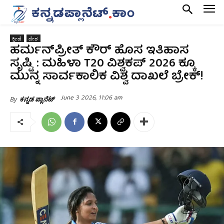
ಕ್ರೀಡೆ
ದೇಶ
ಹರ್ಮನ್‌ಪ್ರೀತ್ ಕೌರ್ ಹೊಸ ಇತಿಹಾಸ
ಸೃಷ್ಟಿ : ಮಹಿಳಾ T20 ವಿಶ್ವಕಪ್ 2026 ಕ್ಕೂ
ಮುನ್ನ ಸಾರ್ವಕಾಲಿಕ ವಿಶ್ವ ದಾಖಲೆ ಬ್ರೇಕ್!
June 3 2026, 11:06 am
By
ಕನ್ನಡ ಪ್ಲಾನೆಟ್