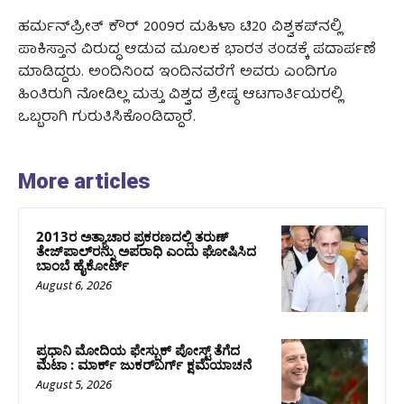
ಹರ್ಮನ್‌ಪ್ರೀತ್ ಕೌರ್ 2009ರ ಮಹಿಳಾ ಟಿ20 ವಿಶ್ವಕಪ್‌ನಲ್ಲಿ
ಪಾಕಿಸ್ತಾನ ವಿರುದ್ಧ ಆಡುವ ಮೂಲಕ ಭಾರತ ತಂಡಕ್ಕೆ ಪದಾರ್ಪಣೆ
ಮಾಡಿದ್ದರು. ಅಂದಿನಿಂದ ಇಂದಿನವರೆಗೆ ಅವರು ಎಂದಿಗೂ
ಹಿಂತಿರುಗಿ ನೋಡಿಲ್ಲ ಮತ್ತು ವಿಶ್ವದ ಶ್ರೇಷ್ಠ ಆಟಗಾರ್ತಿಯರಲ್ಲಿ
ಒಬ್ಬರಾಗಿ ಗುರುತಿಸಿಕೊಂಡಿದ್ದಾರೆ.
More articles
2013ರ ಅತ್ಯಾಚಾರ ಪ್ರಕರಣದಲ್ಲಿ ತರುಣ್
ತೇಜ್‌ಪಾಲ್‌ರನ್ನು ಅಪರಾಧಿ ಎಂದು ಘೋಷಿಸಿದ
ಬಾಂಬೆ ಹೈಕೋರ್ಟ್
August 6, 2026
ಪ್ರಧಾನಿ ಮೋದಿಯ ಫೇಸ್ಬುಕ್‌ ಪೋಸ್ಟ್‌ ತೆಗೆದ
ಮೆಟಾ : ಮಾರ್ಕ್ ಜುಕರ್‌ಬರ್ಗ್ ಕ್ಷಮೆಯಾಚನೆ
August 5, 2026