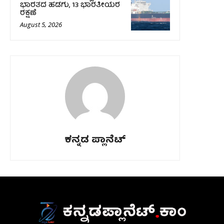
ಭಾರತದ ಹಡಗು, 13 ಭಾರತೀಯರ
ರಕ್ಷಣೆ
August 5, 2026
ಕನ್ನಡ ಪ್ಲಾನೆಟ್