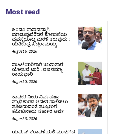
Most read
ಹಿಂದೂ ರಾಷ್ಟ್ರವನ್ನಾಗಿ
ಮಾಡುವುದೆಂದರೆ ಶೋಷಣೆಯ
ವ್ಯವಸ್ಥೆಯನ್ನು ಮರಳಿ ತರುವುದು :
ಯತೀಂದ್ರ ಸಿದ್ದರಾಮಯ್ಯ
August 6, 2026
ಮಹಿಳೆಯರಿಗಾಗಿ ʼಋತುತಾರೆʼ
ಯೋಜನೆ ಜಾರಿ : ನಟಿ ರಮ್ಯಾ
ರಾಯಭಾರಿ
August 5, 2026
ಕಾವೇರಿ ನೀರು ನಿರ್ವಹಣಾ
ಪ್ರಾಧಿಕಾರದ ಆದೇಶ ಪಾಲಿಸಲು
ಸೂಚಿಸುವಂತೆ ಸುಪ್ರೀಂಗೆ
ತಮಿಳುನಾಡು ಸರ್ಕಾರ ಅರ್ಜಿ
August 3, 2026
ಯೆಮೆನ್‌ ಕರಾವಳಿಯಲ್ಲಿ ಮುಳುಗಿದ