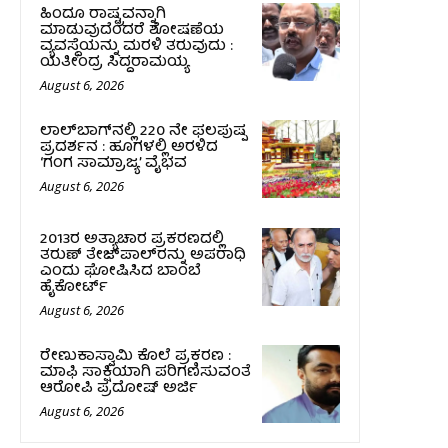
ಹಿಂದೂ ರಾಷ್ಟ್ರವನ್ನಾಗಿ
ಮಾಡುವುದೆಂದರೆ ಶೋಷಣೆಯ
ವ್ಯವಸ್ಥೆಯನ್ನು ಮರಳಿ ತರುವುದು :
ಯತೀಂದ್ರ ಸಿದ್ದರಾಮಯ್ಯ
August 6, 2026
ಲಾಲ್‍ಬಾಗ್‍ನಲ್ಲಿ 220 ನೇ ಫಲಪುಷ್ಪ
ಪ್ರದರ್ಶನ : ಹೂಗಳಲ್ಲಿ ಅರಳಿದ
‘ಗಂಗ ಸಾಮ್ರಾಜ್ಯ’ ವೈಭವ
August 6, 2026
2013ರ ಅತ್ಯಾಚಾರ ಪ್ರಕರಣದಲ್ಲಿ
ತರುಣ್ ತೇಜ್‌ಪಾಲ್‌ರನ್ನು ಅಪರಾಧಿ
ಎಂದು ಘೋಷಿಸಿದ ಬಾಂಬೆ
ಹೈಕೋರ್ಟ್
August 6, 2026
ರೇಣುಕಾಸ್ವಾಮಿ ಕೊಲೆ ಪ್ರಕರಣ :
ಮಾಫಿ ಸಾಕ್ಷಿಯಾಗಿ ಪರಿಗಣಿಸುವಂತೆ
ಆರೋಪಿ ಪ್ರದೋಷ್‌ ಅರ್ಜಿ
August 6, 2026