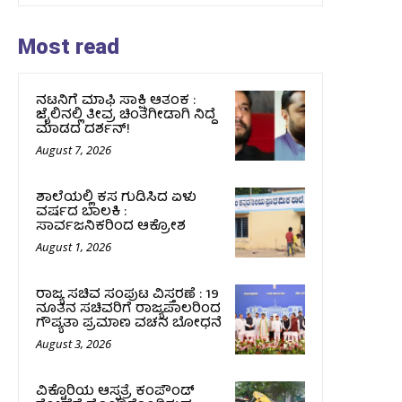
Most read
ನಟನಿಗೆ ಮಾಫಿ ಸಾಕ್ಷಿ ಆತಂಕ :
ಜೈಲಿನಲ್ಲಿ ತೀವ್ರ ಚಿಂತೆಗೀಡಾಗಿ ನಿದ್ದೆ
ಮಾಡದ ದರ್ಶನ್!
August 7, 2026
ಶಾಲೆಯಲ್ಲಿ ಕಸ ಗುಡಿಸಿದ ಏಳು
ವರ್ಷದ ಬಾಲಕಿ :
ಸಾರ್ವಜನಿಕರಿಂದ ಆಕ್ರೋಶ
August 1, 2026
ರಾಜ್ಯ ಸಚಿವ ಸಂಪುಟ ವಿಸ್ತರಣೆ : 19
ನೂತನ ಸಚಿವರಿಗೆ ರಾಜ್ಯಪಾಲರಿಂದ
ಗೌಪ್ಯತಾ ಪ್ರಮಾಣ ವಚನ ಬೋಧನೆ
August 3, 2026
ವಿಕ್ಟೊರಿಯ ಆಸ್ಪತ್ರೆ ಕಂಪೌಂಡ್