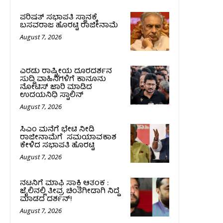
ಪರಿಷತ್‌ ಸಭಾಪತಿ ಸ್ಥಾನಕ್ಕೆ
ಬಸವರಾಜ ಹೊರಟ್ಟಿ ರಾಜೀನಾಮೆ
August 7, 2026
ಎರಡು ರಾಷ್ಟ್ರೀಯ ದೂರದರ್ಶನ
ಸುದ್ದಿ ವಾಹಿನಿಗಳಿಗೆ ಕಾನೂನು
ನೋಟಿಸ್ ಜಾರಿ ಮಾಡಿದ
ಉದಯನಿಧಿ ಸ್ಟಾಲಿನ್
August 7, 2026
ಸಿಎಂ ಮನೆಗೆ ಭೇಟಿ ನೀಡಿ
ರಾಜೀನಾಮೆಗೆ ಸಮಯಾವಕಾಶ
ಕೇಳಿದ ಸಭಾಪತಿ ಹೊರಟ್ಟಿ
August 7, 2026
ನಟನಿಗೆ ಮಾಫಿ ಸಾಕ್ಷಿ ಆತಂಕ :
ಜೈಲಿನಲ್ಲಿ ತೀವ್ರ ಚಿಂತೆಗೀಡಾಗಿ ನಿದ್ದೆ
ಮಾಡದ ದರ್ಶನ್!
August 7, 2026