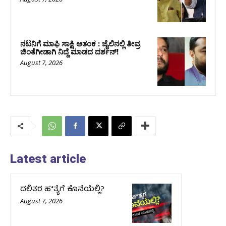
ನಟನಿಗೆ ಮಾಫಿ ಸಾಕ್ಷಿ ಆತಂಕ : ಜೈಲಿನಲ್ಲಿ ತೀವ್ರ
ಚಿಂತೆಗೀಡಾಗಿ ನಿದ್ದೆ ಮಾಡದ ದರ್ಶನ್!
August 7, 2026
Latest article
ದಲಿತರ ಹ*ತ್ಯೆಗೆ ಕೊನೆಯೆಲ್ಲಿ?
August 7, 2026