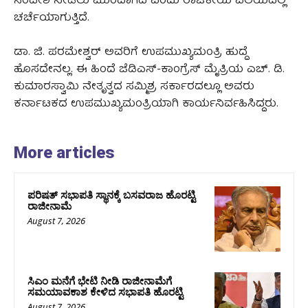
ಸಂದೇಶ ನೀಡಲು ಮುಂದಾಗಿದೆ ಎಂದು ರಾಜಕೀಯ ವಲಯದಲ್ಲಿ
ಚರ್ಚೆಯಾಗುತ್ತಿದೆ.
ಡಾ. ಜಿ. ಪರಮೇಶ್ವರ್ ಅವರಿಗೆ ಉಪಮುಖ್ಯಮಂತ್ರಿ ಹುದ್ದೆ
ಹೊಸದೇನಲ್ಲ. ಈ ಹಿಂದೆ ಜೆಡಿಎಸ್-ಕಾಂಗ್ರೆಸ್ ಮೈತ್ರಿಯ ಎಚ್. ಡಿ.
ಕುಮಾರಸ್ವಾಮಿ ನೇತೃತ್ವದ ಸಮ್ಮಿಶ್ರ ಸರ್ಕಾರದಲ್ಲೂ ಅವರು
ಕರ್ನಾಟಕದ ಉಪಮುಖ್ಯಮಂತ್ರಿಯಾಗಿ ಕಾರ್ಯನಿರ್ವಹಿಸಿದ್ದರು.
More articles
ಪರಿಷತ್‌ ಸಭಾಪತಿ ಸ್ಥಾನಕ್ಕೆ ಬಸವರಾಜ ಹೊರಟ್ಟಿ
ರಾಜೀನಾಮೆ
August 7, 2026
ಸಿಎಂ ಮನೆಗೆ ಭೇಟಿ ನೀಡಿ ರಾಜೀನಾಮೆಗೆ
ಸಮಯಾವಕಾಶ ಕೇಳಿದ ಸಭಾಪತಿ ಹೊರಟ್ಟಿ
August 7, 2026