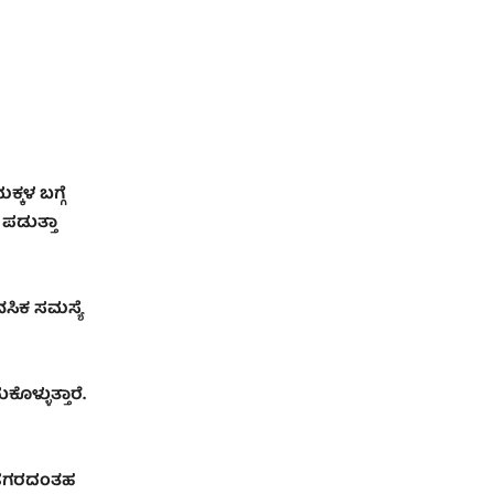
್ಕಳ ಬಗ್ಗೆ
 ಪಡುತ್ತಾ
ನಸಿಕ ಸಮಸ್ಯೆ
್ಳುತ್ತಾರೆ.
‌ ಸಡಗರದಂತಹ