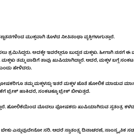
್ಣತನಗಳಿಂದ ಮುಕ್ತವಾಗಿ ತೊಳೆದ ನೀತಿನಂಥಾ ವ್ಯಕ್ತಿಗಳಾಗುತ್ತಾರೆ.
 ಶ್ರಮಿಸಿದ್ದರು. ಅದಕ್ಕೇ ಇವರೆಲ್ಲರೂ ಬುದ್ದನ ಮಕ್ಕಳು. ಹೀಗಾಗಿ ನನಗೆ ಈ ಮಕ
ಕ್ಕಳು ತಮ್ಮ ಪಾಡಿಗೆ ತಾವು ಖುಷಿಯಾಗಿದ್ದಾರೆ. ಆದರೆ, ಮಕ್ಕಳ ಬಗ್ಗೆ ಸಂಕಟ
 ಎಂದು ಹೇಳಿದರು.
ಲ್ಲಾ ಪೋಷಕರಿಗೂ ತಮ್ಮ ಮಕ್ಕಳನ್ನು ಇತರೆ ಮಕ್ಕಳ ಜೊತೆ ಹೋಲಿಕೆ ಮಾಡುವ ಮಾ
ರೇಕ್ ಹಾಕಿದರೆ, ಸಂಕಟಕ್ಕೂ ಬ್ರೇಕ್ ಬೀಳುತ್ತದೆ.
ೆ. ಹೋಲಿಕೆಯಿಂದ ಮೊದಲು ಪೋಷಕರು ಖುಷಿಯಾಗಿರುವ ಸ್ವತಂತ್ರ ಕಳೆದುಕೊಳ
ಕರು ಬೇಕು ಎನ್ನುವುದೇನೋ ಸರಿ. ಆದರೆ ಸ್ವಾತಂತ್ರ್ಯ ದಿನಾಚರಣೆ, ಸಾಂಸ್ಕೃತಿಕ