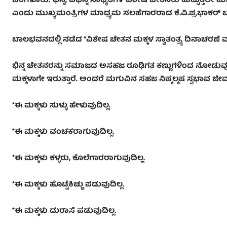
ಬೆಂಗಳೂರು: ಭಿನ್ನ, ವಿಭಿನ್ನ ಸಾಧ್ಯತೆಗಳ ವಿಶೇಷ ಚೇತನರು ಹುಟ್ಟುತ್ತಲೇ
ಎಂದು ಮುಖ್ಯಮಂತ್ರಿಗಳ ಮಾಧ್ಯಮ ಸಲಹೆಗಾರರಾದ ಕೆ.ವಿ.ಪ್ರಭಾಕರ್ ಬಣ್
ಬಾಲಭವನದಲ್ಲಿ ನಡೆದ “ವಿಶೇಷ ಚೇತನ ಮಕ್ಕಳ ಸ್ವಾತಂತ್ರ್ಯ ದಿನಾಚರಣೆ
ಭಿನ್ನ ಚೇತನರನ್ನು ಸಮಾಜದ ಅಸಹಜ ರೂಢಿಗತ ಕಣ್ಣುಗಳಿಂದ ನೋಡುವು
ಮಕ್ಕಳಾಗೇ ಇರುತ್ತಾರೆ. ಅಂದರೆ ಮಗುವಿನ ಸಹಜ ನಿಷ್ಕಲ್ಮಷ ಸ್ವಭಾವ ಜೀ
*ಈ ಮಕ್ಕಳು ಸುಳ್ಳು ಹೇಳುವುದಿಲ್ಲ.
*ಈ ಮಕ್ಕಳು ವಂಚಕರಾಗುವುದಿಲ್ಲ.
*ಈ ಮಕ್ಕಳು ಕಳ್ಳರು, ಕೊಲೆಗಾರರಾಗುವುದಿಲ್ಲ.
*ಈ ಮಕ್ಕಳು ಹೊಟ್ಟೆಕಿಚ್ಚು ಪಡುವುದಿಲ್ಲ.
*ಈ ಮಕ್ಕಳು ದುರಾಸೆ ಪಡುವುದಿಲ್ಲ.