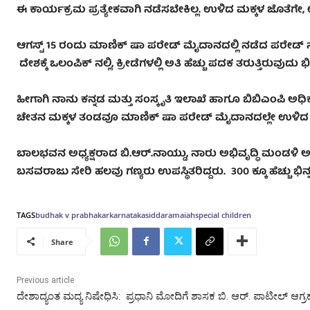
ಈ ಕಾರ್ಯಕ್ರಮ ಪ್ರತ್ಯೇಕವಾಗಿ ನಡೆಸಬೇಕಿಲ್ಲ. ಉಳಿದ ಮಕ್ಕಳ ಜೊತೆಗ
ಆಗಸ್ಟ್ 15 ರಂದು ಮಾಣಿಕ್ ಷಾ ಪರೇಡ್ ಮೈದಾನದಲ್ಲಿ ನಡೆದ ಪರೇಡ್ ನಲ
ದೇಶಕ್ಕೆ ಒಲಂಪಿಕ್ ನಲ್ಲಿ, ಕ್ರೀಡೆಗಳಲ್ಲಿ ಅತಿ ಹೆಚ್ಚು ಪದಕ ತರುತ್ತಿರುವ
ಹೀಗಾಗಿ ನಾನು ಕನ್ನಡ ಮತ್ತು ಸಂಸ್ಕೃತಿ ಇಲಾಖೆ ಹಾಗೂ ಬಿಬಿಎಂಪಿ ಅಧಿಕ
ಚೇತನ‌ ಮಕ್ಕಳ ತಂಡವೂ ಮಾಣಿಕ್ ಷಾ ಪರೇಡ್ ಮೈದಾನದಲ್ಲೇ ಉಳಿದ 
ಬಾಲಭವನ ಅಧ್ಯಕ್ಷರಾದ ಬಿ.ಆರ್.ನಾಯ್ಡು, ನಾರು ಅಭಿವೃದ್ಧಿ ಮಂಡಳಿ 
ಬಸವರಾಜು ಸೇರಿ ಹಲವು ಗಣ್ಯರು ಉಪಸ್ಥಿತರಿದ್ದರು. 300 ಕ್ಕೂ ಹೆಚ್ಚು ಭಿನ
TAGS
budha
k v prabhakar
karnataka
siddaramaiah
special children
Share
Previous article
ದೇಶಾದ್ಯಂತ ಮದ್ಯ ನಿಷೇಧಿಸಿ: ಪ್ರಧಾನಿ ಮೋದಿಗೆ ಶಾಸಕ ಬಿ. ಆರ್‌. ಪಾಟೀಲ್‌ ಆಗ್