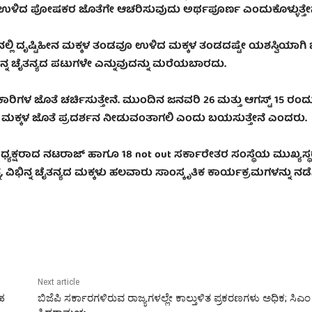
ೇ, ಉಳಿದ ಪೋಷಕರ ಜೊತೆಗೇ ಆಚರಿಸುವುದು ಅರ್ಥಪೂರ್ಣ ಎಂದುಕೊಳ್ಳುತ್ತೇನ
್ಲಿ ದೃಷ್ಟಿಹೀನ ಮಕ್ಕಳ ತಂಡವೂ ಉಳಿದ ಮಕ್ಕಳ ತಂಡದಷ್ಟೇ ಯಶಸ್ವಿಯಾಗಿ ಭಾ
ುದು ಭಿನ್ನ ಚೈತನ್ಯದ ಪಟುಗಳೇ ಎನ್ನುವುದನ್ನು ಮರೆಯಬಾರದು.
ಾರಿಗಳ ಜೊತೆ ಚರ್ಚಿಸುತ್ತೇನೆ. ಮುಂದಿನ ಜನವರಿ 26 ಮತ್ತು ಆಗಸ್ಟ್ 15 ರಂದ
ಮಕ್ಕಳ ಜೊತೆ ಪ್ರದರ್ಶನ ನೀಡುವಂತಾಗಲಿ ಎಂದು ಬಯಸುತ್ತೇನೆ ಎಂದರು.
ಅಧ್ಯಕ್ಷರಾದ ನಟರಾಜ್ ಹಾಗೂ 18 not out ಸರ್ಕಾರೇತರ ಸಂಸ್ಥೆಯ ಮುಖ್ಯಸ್
್ನ, ವಿಭಿನ್ನ ಚೈತನ್ಯದ ಮಕ್ಕಳು ಹಲವಾರು ಸಾಂಸ್ಕೃತಿಕ ಕಾರ್ಯಕ್ರಮಗಳನ್ನು ನಡೆ
Next article
ರಹ
ಬಿಜೆಪಿ ಸರ್ಕಾರಗಳಿರುವ ರಾಜ್ಯಗಳಲ್ಲೇ ಕಾಲ್ತುಳಿತ ಪ್ರಕರಣಗಳು ಅಧಿಕ; ಸಿಎಂ