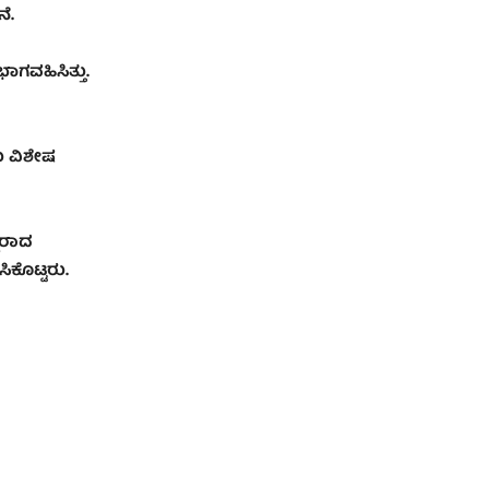
ೆ.
ಗವಹಿಸಿತ್ತು.
ು ವಿಶೇಷ
ಥರಾದ
ಸಿಕೊಟ್ಟರು.