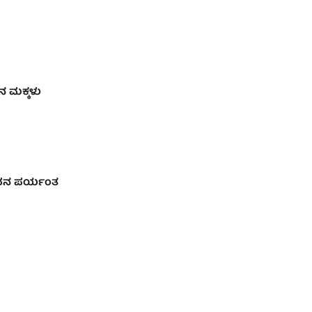
ದನ ಮಕ್ಕಳು
ಜೀವನ ಪರ್ಯಂತ