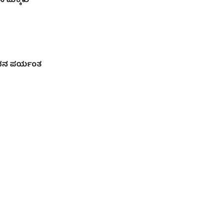
ದನ ಮಕ್ಕಳು
ಜೀವನ ಪರ್ಯಂತ