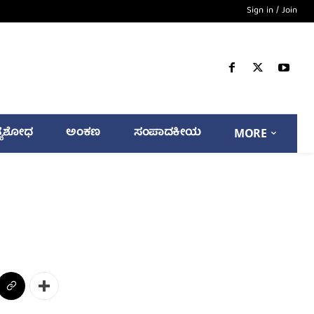
Sign in / Join
್ಯಶೋಧ
ಅಂಕಣ
ಸಂಪಾದಕೀಯ
MORE