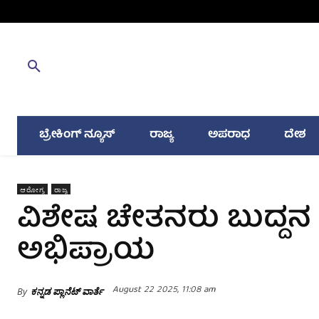
ಬ್ರೇಕಿಂಗ್ ನ್ಯೂಸ್
ರಾಜ್ಯ
ಅಪರಾಧ
ದೇಶ
ಆರೋಗ್ಯ
ರಾಜ್ಯ
ವಿಶೇಷ ಚೇತನರು ಬುದ್ದನ ಮಕ
ಅಭಿಪ್ರಾಯ
August 22 2025, 11:08 am
By
ಕನ್ನಡ ಪ್ಲಾನೆಟ್ ವಾರ್ತೆ