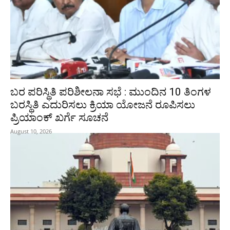
ಬರ ಪರಿಸ್ಥಿತಿ ಪರಿಶೀಲನಾ ಸಭೆ : ಮುಂದಿನ 10 ತಿಂಗಳ
ಬರಸ್ಥಿತಿ ಎದುರಿಸಲು ಕ್ರಿಯಾ ಯೋಜನೆ ರೂಪಿಸಲು
ಪ್ರಿಯಾಂಕ್ ಖರ್ಗೆ ಸೂಚನೆ
August 10, 2026