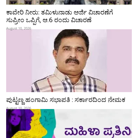
ಕಾವೇರಿ ನೀರು: ತಮಿಳುನಾಡು ಅರ್ಜಿ ವಿಚಾರಣೆಗೆ
ಸುಪ್ರೀಂ ಒಪ್ಪಿಗೆ, ಆ.6 ರಂದು ವಿಚಾರಣೆ
August 10, 2026
ಪುಟ್ಟಣ್ಣ ಹಂಗಾಮಿ ಸಭಾಪತಿ : ಸರ್ಕಾರದಿಂದ ನೇಮಕ
August 10, 2026