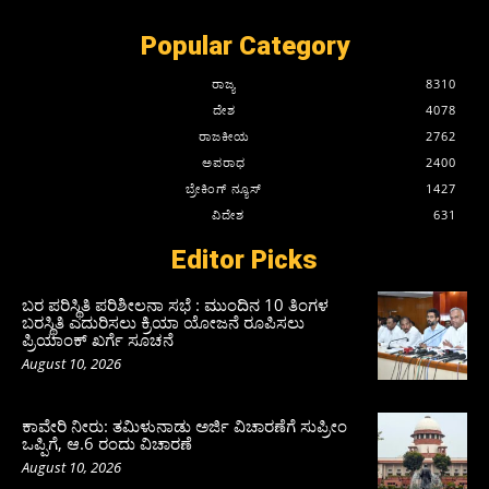
Popular Category
ರಾಜ್ಯ
8310
ದೇಶ
4078
ರಾಜಕೀಯ
2762
ಅಪರಾಧ
2400
ಬ್ರೇಕಿಂಗ್ ನ್ಯೂಸ್
1427
ವಿದೇಶ
631
Editor Picks
ಬರ ಪರಿಸ್ಥಿತಿ ಪರಿಶೀಲನಾ ಸಭೆ : ಮುಂದಿನ 10 ತಿಂಗಳ
ಬರಸ್ಥಿತಿ ಎದುರಿಸಲು ಕ್ರಿಯಾ ಯೋಜನೆ ರೂಪಿಸಲು
ಪ್ರಿಯಾಂಕ್ ಖರ್ಗೆ ಸೂಚನೆ
August 10, 2026
ಕಾವೇರಿ ನೀರು: ತಮಿಳುನಾಡು ಅರ್ಜಿ ವಿಚಾರಣೆಗೆ ಸುಪ್ರೀಂ
ಒಪ್ಪಿಗೆ, ಆ.6 ರಂದು ವಿಚಾರಣೆ
August 10, 2026