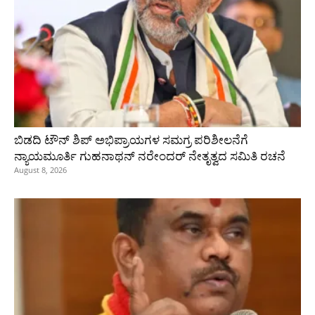
ಬಿಡದಿ ಟೌನ್ ಶಿಪ್ ಅಭಿಪ್ರಾಯಗಳ ಸಮಗ್ರ ಪರಿಶೀಲನೆಗೆ
ನ್ಯಾಯಮೂರ್ತಿ ಗುಹನಾಥನ್ ನರೇಂದರ್ ನೇತೃತ್ವದ ಸಮಿತಿ ರಚನೆ
August 8, 2026