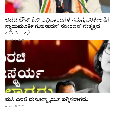
ಬಿಡದಿ ಟೌನ್ ಶಿಪ್ ಅಭಿಪ್ರಾಯಗಳ ಸಮಗ್ರ ಪರಿಶೀಲನೆಗೆ
ನ್ಯಾಯಮೂರ್ತಿ ಗುಹನಾಥನ್ ನರೇಂದರ್ ನೇತೃತ್ವದ
ಸಮಿತಿ ರಚನೆ
August 8, 2026
ಮಸಿ ಎರಚಿ ಮನೋಸ್ಥೈರ್ಯ ಕುಗ್ಗಿಸಲಾಗದು
August 8, 2026