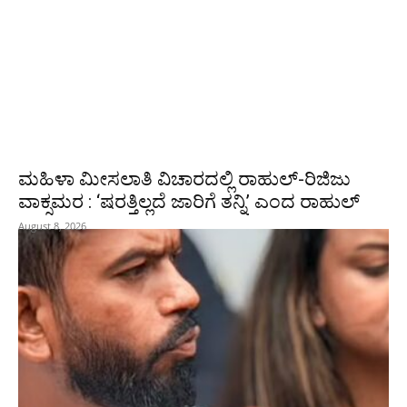
ಮಹಿಳಾ ಮೀಸಲಾತಿ ವಿಚಾರದಲ್ಲಿ ರಾಹುಲ್‌-ರಿಜಿಜು
ವಾಕ್ಸಮರ : ‘ಷರತ್ತಿಲ್ಲದೆ ಜಾರಿಗೆ ತನ್ನಿ’ ಎಂದ ರಾಹುಲ್‌
August 8, 2026