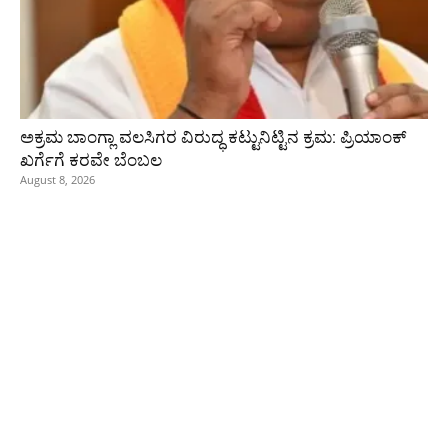
ಅಕ್ರಮ ಬಾಂಗ್ಲಾ ವಲಸಿಗರ ವಿರುದ್ಧ ಕಟ್ಟುನಿಟ್ಟಿನ ಕ್ರಮ: ಪ್ರಿಯಾಂಕ್
ಖರ್ಗೆಗೆ ಕರವೇ ಬೆಂಬಲ
August 8, 2026