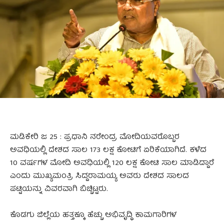
ಮಡಿಕೇರಿ ಜ 25 : ಪ್ರಧಾನಿ ನರೇಂದ್ರ ಮೋದಿಯವರೊಬ್ಬರ
ಅವಧಿಯಲ್ಲಿ ದೇಶದ ಸಾಲ 173 ಲಕ್ಷ ಕೋಟಿಗೆ ಏರಿಕೆಯಾಗಿದೆ. ಕಳೆದ
10 ವರ್ಷಗಳ ಮೋದಿ ಅವಧಿಯಲ್ಲಿ 120 ಲಕ್ಷ ಕೋಟಿ ಸಾಲ ಮಾಡಿದ್ದಾರೆ
ಎಂದು ಮುಖ್ಯಮಂತ್ರಿ ಸಿದ್ದರಾಮಯ್ಯ ಅವರು ದೇಶದ ಸಾಲದ
ಪಟ್ಟಿಯನ್ನು ವಿವರವಾಗಿ ಬಿಚ್ಚಿಟ್ಟರು.
ಕೊಡಗು ಜಿಲ್ಲೆಯ ಹತ್ತಕ್ಕೂ ಹೆಚ್ಚು ಅಭಿವೃದ್ಧಿ ಕಾಮಗಾರಿಗಳ