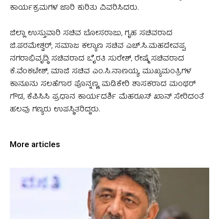
ಕಾರ್ಯಕ್ರಮಗಳ ಜಾರಿ ಕುರಿತು ವಿವರಿಸಿದರು.
ಜಿಲ್ಲಾ ಉಸ್ತುವಾರಿ ಸಚಿವ ಬೋಸರಾಜು, ಗೃಹ ಸಚಿವರಾದ
ಜಿ.ಪರಮೇಶ್ವರ್, ಸಮಾಜ ಕಲ್ಯಾಣ ಸಚಿವ ಎಚ್.ಸಿ.ಮಹದೇವಪ್ಪ,
ನಗರಾಭಿವೃದ್ಧಿ ಸಚಿವರಾದ ಬೈರತಿ ಸುರೇಶ್, ರೇಷ್ಮೆ ಸಚಿವರಾದ
ಕೆ.ವೆಂಕಟೇಶ್, ಮಾಜಿ ಸಚಿವ ಎಂ.ಸಿ.ನಾಣಯ್ಯ, ಮುಖ್ಯಮಂತ್ರಿಗಳ
ಕಾನೂನು ಸಲಹೆಗಾರ ಪೊನ್ನಣ್ಣ, ಮಡಿಕೇರಿ ಶಾಸಕರಾದ ಮಂಥರ್
ಗೌಡ, ಕೆಪಿಸಿಸಿ ಪ್ರಧಾನ ಕಾರ್ಯದರ್ಶಿ ಮೆಹರೂಸ್ ಖಾನ್ ಸೇರಿದಂತೆ
ಹಲವು ಗಣ್ಯರು ಉಪಸ್ಥಿತರಿದ್ದರು.
More articles