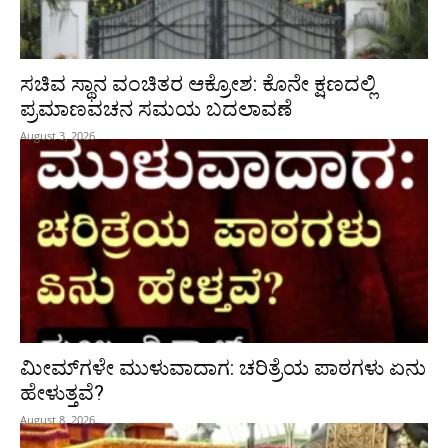
ಸಚಿವ ಸ್ಥಾನ ವಂಚಿತರ ಆಕ್ರೋಶ: ಕೊನೇ ಕ್ಷಣದಲ್ಲಿ
ಪ್ರಮಾಣವಚನ ಸಮಯ ಬದಲಾವಣೆ
August 3, 2026
ಮೀಮ್‌ಗಳೇ ಮುಳುವಾದಾಗ: ಚರಿತ್ರೆಯ ಪಾಠಗಳು ಏನು
ಹೇಳುತ್ತವೆ?
August 8, 2026