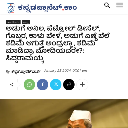
ರಾಜಕೀಯ
ರಾಜ್ಯ
ಅಡುಗೆ ಅನಿಲ, ಪೆಟ್ರೋಲ್ ಡೀಸೆಲ್,
ಗೊಬ್ಬರ, ಕಾಳು ಬೇಳೆ, ಅಡುಗೆ ಎಣ್ಣೆ ಬೆಲೆ
ಕಡಿಮೆ ಆಗುತ್ತೆ ಅಂದ್ರಲ್ಲಾ , ಕಡಿಮೆ
ಮಾಡಿದ್ರಾ ಮೋದಿಯವರೇ?:
ಸಿದ್ದರಾಮಯ್ಯ
January 25 2024, 07:01 pm
By
ಕನ್ನಡ ಪ್ಲಾನೆಟ್ ವಾರ್ತೆ