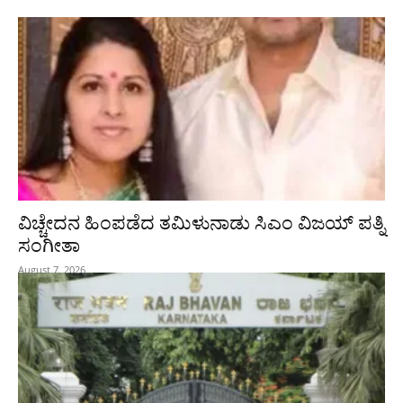
ವಿಚ್ಚೇದನ ಹಿಂಪಡೆದ ತಮಿಳುನಾಡು ಸಿಎಂ ವಿಜಯ್‌ ಪತ್ನಿ
ಸಂಗೀತಾ
August 7, 2026