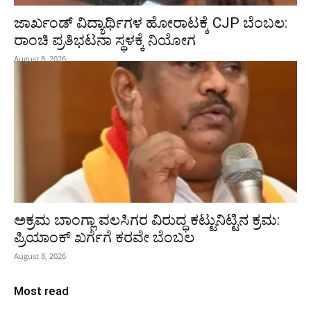
ಜಾರ್ಖಂಡ್‌ ವಿದ್ಯಾರ್ಥಿಗಳ ಹೋರಾಟಕ್ಕೆ CJP ಬೆಂಬಲ:
ರಾಂಚಿ ಪ್ರತಿಭಟನಾ ಸ್ಥಳಕ್ಕೆ ನಿಯೋಗ
August 8, 2026
ಅಕ್ರಮ ಬಾಂಗ್ಲಾ ವಲಸಿಗರ ವಿರುದ್ಧ ಕಟ್ಟುನಿಟ್ಟಿನ ಕ್ರಮ:
ಪ್ರಿಯಾಂಕ್ ಖರ್ಗೆಗೆ ಕರವೇ ಬೆಂಬಲ
August 8, 2026
Most read