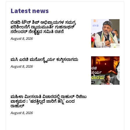
Latest news
ಬಿಡದಿ ಟೌನ್ ಶಿಪ್ ಅಭಿಪ್ರಾಯಗಳ ಸಮಗ್ರ
ಪರಿಶೀಲನೆಗೆ ನ್ಯಾಯಮೂರ್ತಿ ಗುಹನಾಥನ್
ನರೇಂದರ್ ನೇತೃತ್ವದ ಸಮಿತಿ ರಚನೆ
August 8, 2026
ಮಸಿ ಎರಚಿ ಮನೋಸ್ಥೈರ್ಯ ಕುಗ್ಗಿಸಲಾಗದು
August 8, 2026
ಮಹಿಳಾ ಮೀಸಲಾತಿ ವಿಚಾರದಲ್ಲಿ ರಾಹುಲ್‌-ರಿಜಿಜು
ವಾಕ್ಸಮರ : ‘ಷರತ್ತಿಲ್ಲದೆ ಜಾರಿಗೆ ತನ್ನಿ’ ಎಂದ
ರಾಹುಲ್‌
August 8, 2026