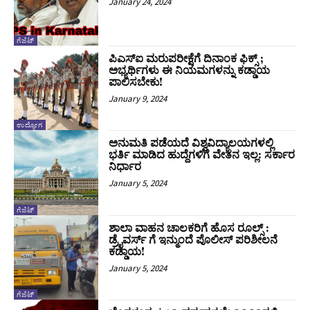
January 24, 2024
ಗೆಜೆಟ್
ಪಿಎಸ್ಐ ಮರುಪರೀಕ್ಷೆಗೆ ದಿನಾಂಕ ಫಿಕ್ಸ್ ;
ಅಭ್ಯರ್ಥಿಗಳು ಈ ನಿಯಮಗಳನ್ನು ಕಡ್ಡಾಯ
ಪಾಲಿಸಬೇಕು!
January 9, 2024
ಉದ್ಯೋಗ
ಅನುಮತಿ ಪಡೆಯದೆ ವಿಶ್ವವಿದ್ಯಾಲಯಗಳಲ್ಲಿ
ಭರ್ತಿ ಮಾಡಿದ ಹುದ್ದೆಗಳಿಗೆ ವೇತನ ಇಲ್ಲ: ಸರ್ಕಾರ
ನಿರ್ಧಾರ
January 5, 2024
ಗೆಜೆಟ್
ಶಾಲಾ ವಾಹನ ಚಾಲಕರಿಗೆ ಹೊಸ ರೂಲ್ಸ್ :
ಡ್ರೈವರ್ಸ್ ಗೆ ಇನ್ಮುಂದೆ ಪೊಲೀಸ್ ಪರಿಶೀಲನೆ
ಕಡ್ಡಾಯ!
January 5, 2024
ಗೆಜೆಟ್