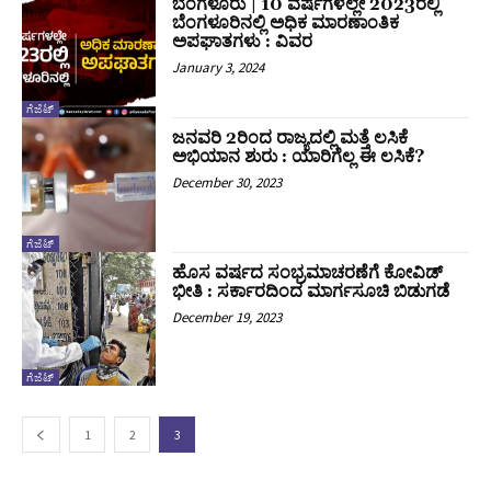
ಬೆಂಗಳೂರು | 10 ವರ್ಷಗಳಲ್ಲೇ 2023ರಲ್ಲಿ
ಬೆಂಗಳೂರಿನಲ್ಲಿ ಅಧಿಕ ಮಾರಣಾಂತಿಕ
ಅಪಘಾತಗಳು : ವಿವರ
January 3, 2024
ಗೆಜೆಟ್
ಜನವರಿ 2ರಿಂದ ರಾಜ್ಯದಲ್ಲಿ ಮತ್ತೆ ಲಸಿಕೆ
ಅಭಿಯಾನ ಶುರು : ಯಾರಿಗೆಲ್ಲ ಈ ಲಸಿಕೆ?
December 30, 2023
ಗೆಜೆಟ್
ಹೊಸ ವರ್ಷದ ಸಂಭ್ರಮಾಚರಣೆಗೆ ಕೋವಿಡ್
ಭೀತಿ : ಸರ್ಕಾರದಿಂದ ಮಾರ್ಗಸೂಚಿ ಬಿಡುಗಡೆ
December 19, 2023
ಗೆಜೆಟ್
1
2
3