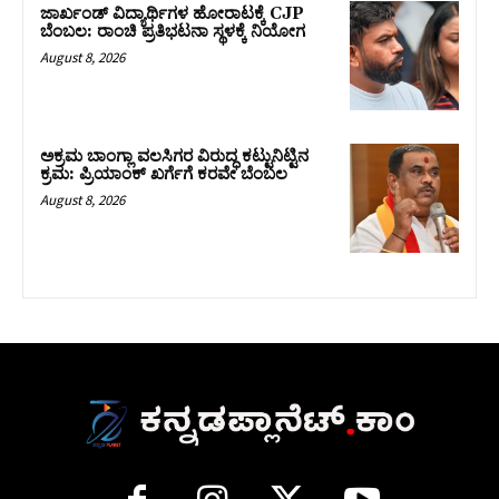
ಜಾರ್ಖಂಡ್‌ ವಿದ್ಯಾರ್ಥಿಗಳ ಹೋರಾಟಕ್ಕೆ CJP
ಬೆಂಬಲ: ರಾಂಚಿ ಪ್ರತಿಭಟನಾ ಸ್ಥಳಕ್ಕೆ ನಿಯೋಗ
August 8, 2026
ಅಕ್ರಮ ಬಾಂಗ್ಲಾ ವಲಸಿಗರ ವಿರುದ್ಧ ಕಟ್ಟುನಿಟ್ಟಿನ
ಕ್ರಮ: ಪ್ರಿಯಾಂಕ್ ಖರ್ಗೆಗೆ ಕರವೇ ಬೆಂಬಲ
August 8, 2026