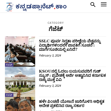
CATEGORY
ಗೆಜೆಟ್
SSLC ಪೂರ್ವ ಸಿದ್ಧತಾ ಪರೀಕ್ಷೆಯ ವೆಚ್ಚವನ್ನು
ವಿದ್ಯಾರ್ಥಿಗಳಿಂದಲೇ ಪಾವತಿಗೆ ಸೂಚನೆ :
ಮಾರ್ಗಸೂಚಿಯಲ್ಲಿ ಏನಿದೆ?
February 3, 2024
ಗೆಜೆಟ್
KSOUನಲ್ಲಿ ಓದಲು ಬಯಸುವವರಿಗೆ ಗುಡ್
ನ್ಯೂಸ್ : ಪ್ರವೇಶಕ್ಕೆ ಅರ್ಜಿ ಆಹ್ವಾನಿಸಿದ ಕರ್ನಾಟಕ
ರಾಜ್ಯ ಮುಕ್ತ ವಿವಿ
February 3, 2024
ಗೆಜೆಟ್
ಹಳೇ ಪಿಂಚಣಿ ಯೋಜನೆ ಜಾರಿಗೊಳಿಸಿ ಅಧಿಕೃತ
ಆದೇಶ ಪ್ರಕಟಿಸಿದ ರಾಜ್ಯ ಸರ್ಕಾರ