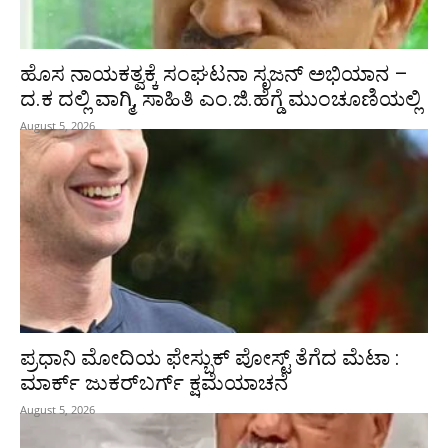
ಹೊಸ ನಾಯಕತ್ವಕ್ಕೆ ಸಂಘಟನಾ ಸೃಜನ್ ಅಭಿಯಾನ –
ದ.ಕ ದಲ್ಲಿ ವಾಗ್ಮಿ, ಸಾಹಿತಿ ಎಂ.ಜಿ.ಹೆಗ್ಡೆ ಮುಂಚೂಣಿಯಲ್ಲಿ
August 5, 2026
ಪ್ರಧಾನಿ ಮೋದಿಯ ಫೇಸ್ಬುಕ್‌ ಪೋಸ್ಟ್‌ ತೆಗೆದ ಮೆಟಾ :
ಮಾರ್ಕ್ ಜುಕರ್‌ಬರ್ಗ್ ಕ್ಷಮೆಯಾಚನೆ
August 5, 2026