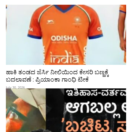
ಹಾಕಿ ತಂಡದ ಜೆರ್ಸಿ ನೀಲಿಯಿಂದ ಕೇಸರಿ ಬಣ್ಣಕ್ಕೆ
ಬದಲಾವಣೆ : ಪ್ರಿಯಾಂಕಾ ಗಾಂಧಿ ಟೀಕೆ
July 30, 2026