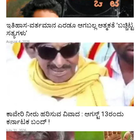
ಇತಿಹಾಸ-ವರ್ತಮಾನ ಎರಡೂ ಆಗಬಲ್ಲ ಆತ್ಮಕತೆ ʼಬಚ್ಚಿಟ್ಟ
ಸತ್ಯಗಳುʼ
August 4, 2026
ಕಾವೇರಿ ನೀರು ಹರಿಸುವ ವಿವಾದ : ಆಗಸ್ಟ್‌ 13ರಂದು
ಕರ್ನಾಟಕ ಬಂದ್‌ !
July 31, 2026