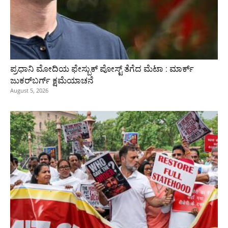
ಪ್ರಧಾನಿ ಮೋದಿಯ ಫೇಸ್ಬುಕ್‌ ಪೋಸ್ಟ್‌ ತೆಗೆದ ಮೆಟಾ : ಮಾರ್ಕ್
ಜುಕರ್‌ಬರ್ಗ್ ಕ್ಷಮೆಯಾಚನೆ
August 5, 2026