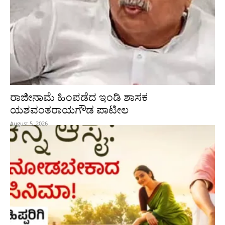
ರಾಜೀನಾಮೆ ಹಿಂಪಡೆದ ಇಂಡಿ ಶಾಸಕ
ಯಶವಂತರಾಯಗೌಡ ಪಾಟೀಲ
August 5, 2026