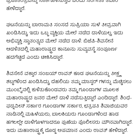
ಪ್ರಜಾತಂತ್ರವನ್ನು ನಾಶಗೊಳಿಸುತ್ತಿದೆ ಎಂದು ಸಂಗೀತಾ ತಿವಾರಿ
ಹೇಳಿದ್ದಾರೆ.
ಘಟನೆಯನ್ನು ಬಾರಾಮತಿ ಸಂಸದೆ ಸುಪ್ರಿಯಾ ಸುಳೆ ತೀವ್ರವಾಗಿ
ಖಂಡಿಸಿದ್ದು, ಇದು ಒಬ್ಬ ವ್ಯಕ್ತಿಯ ಮೇಲೆ ನಡೆದ ದಾಳಿಯಲ್ಲ, ಇದು
ಅಭಿವ್ಯಕ್ತಿ ಸ್ವಾತಂತ್ರ್ಯದ ಮೇಲೆ ನಡೆದ ದಾಳಿ. ಬಿಜೆಪಿ-ಶಿವಸೇನೆ
ಆಡಳಿತದಲ್ಲಿ ಮಹಾರಾಷ್ಟ್ರದ ಕಾನೂನು ಸುವ್ಯವಸ್ಥೆ ಸಂಪೂರ್ಣ
ಹದಗೆಟ್ಟಿದೆ ಎಂದು ಟೀಕಿಸಿದ್ದಾರೆ.
ಶಿವಸೇನೆ ವಕ್ತಾರ ಸಂಜಯ್‌ ರಾವತ್‌ ಕೂಡ ಘಟನೆಯನ್ನು ತೀಕ್ಷ್ಣ
ಶಬ್ದಗಳಿಂದ ಖಂಡಿಸಿದ್ದು, ದೆಹಲಿಯ ತಮ್ಮ ಮಾಸ್ಟರ್‌ ಗಳನ್ನು ಮೆಚ್ಚಿಸಲು
ಮುಂಬೈನಲ್ಲಿ ಕುಳಿತುಕೊಂಡವರು ತಮ್ಮ ಗೂಂಡಾಗಳ ಮೂಲಕ
ಮಹಾರಾಷ್ಟ್ರದ ಜನರ ಮೇಲೆ ದಾಳಿ ನಡೆಸುತ್ತಿದ್ದಾರೆ ಎಂದಿದ್ದಾರೆ. ಶಿಂಧೆ-
ಫಡ್ನವೀಸ್‌ ಸರ್ಕಾರ ಗೂಂಡಾಗಳ ಸರ್ಕಾರ, ಛತ್ರಪತಿ ಶಿವಾಜಿಯವರ
ನಾಡಿನಲ್ಲಿ ಮಹಿಳೆಯರು, ಬಾಲಕಿಯರು ಗೂಂಡಾಗಳಿಂದ ಹಾಡ
ಹಗಲಲ್ಲೇ ದಾಳಿಗೊಳಗಾದರೂ ಪುಣೆಯ ಪೊಲೀಸರು ಮೌನವಾಗಿದ್ದಾರೆ.
ಇದು ಮಹಾರಾಷ್ಟ್ರಕ್ಕೆ ದೊಡ್ಡ ಅಪಮಾನ ಎಂದು ರಾವತ್‌ ಹೇಳಿದ್ದಾರೆ.