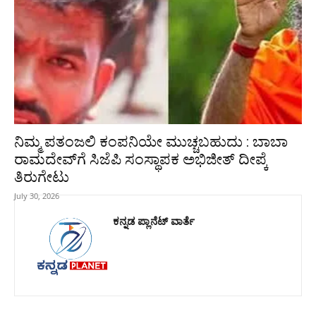
ನಿಮ್ಮ ಪತಂಜಲಿ ಕಂಪನಿಯೇ ಮುಚ್ಚಬಹುದು : ಬಾಬಾ
ರಾಮದೇವ್‌ಗೆ ಸಿಜೆಪಿ ಸಂಸ್ಥಾಪಕ ಅಭಿಜೀತ್ ದೀಪ್ಕೆ
ತಿರುಗೇಟು
July 30, 2026
ಕನ್ನಡ ಪ್ಲಾನೆಟ್ ವಾರ್ತೆ