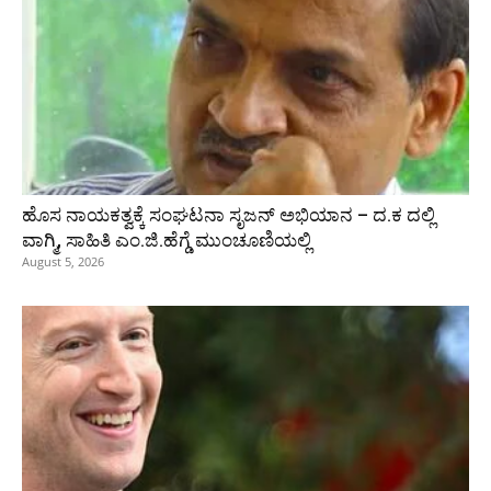
ಹೊಸ ನಾಯಕತ್ವಕ್ಕೆ ಸಂಘಟನಾ ಸೃಜನ್ ಅಭಿಯಾನ – ದ.ಕ ದಲ್ಲಿ
ವಾಗ್ಮಿ, ಸಾಹಿತಿ ಎಂ.ಜಿ.ಹೆಗ್ಡೆ ಮುಂಚೂಣಿಯಲ್ಲಿ
August 5, 2026