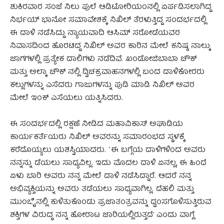
ಶುಕಿರವಾರ ಸಂಜೆ ನಿಲು ಫುಲೆ ಆಡಿಟೋರಿಯಂನಲ್ಲಿ ಏರ್ಪಡಿಸಲಾಗಿದ್ದ
ನಿರ್ಭಯ್‌ ಭಾನೋ ಸಮಾವೇಶಕ್ಕೆ ನಿಖಿಲ್‌ ತೆರಳುತ್ತಿದ್ದ ಸಂದರ್ಭದಲ್ಲಿ
ಈ ದಾಳಿ ನಡೆಸಿದ್ದು ನ್ಯಾಯವಾದಿ ಆಸಿಮ್‌ ಸರೋಡೆಯವರ
ನಿವಾಸದಿಂದ ಹೊರಟಿದ್ದ ನಿಖಿಲ್‌ ಅವರ ಕಾರಿನ ಮೇಲೆ ಕನಿಷ್ಠ ನಾಲ್ಕು
ಜಾಗಗಳಲ್ಲಿ ಪ್ರತ್ಯೇಕ ದಾಲಿಗಳು ನಡೆದಿವೆ. ಖಂಡೋಜಿಬಾಬಾ ಚೌಕ್‌
ಮತ್ತು ಅಲ್ಕಾ ಚೌಕ್‌ ನಲ್ಲಿ ದ್ವಿಚಕ್ರವಾಹನಗಳಲ್ಲಿ ಬಂದ ದಾಳಿಕೋರರು
ಕಲ್ಲುಗಳನ್ನು ಎಸೆದರು ಗಾಜುಗಳನ್ನು ಪುಡಿ ಮಾಡಿ ನಿಖಿಲ್‌ ಅವರ
ಮೇಲೆ ಇಂಕ್‌ ಎಸೆಯಲು ಯತ್ನಿಸಿದರು.
ಈ ಸಂದರ್ಭದಲ್ಲಿ ರಕ್ಷಣೆ ನೀಡಿದ ಮಹಾವಿಕಾಸ್‌ ಅಘಾಡಿಯ
ಕಾರ್ಯಕರ್ತೆಯರು ನಿಖಿಲ್‌ ಅವರನ್ನು ಸಮಾರಂಭದ ಸ್ಥಳಕ್ಕೆ
ಕರೆದೊಯ್ಯಲು ಯಶಸ್ವಿಯಾದರು. `ಈ ಬಗ್ಗೆಯ ದಾಳಿಗಳಿಂದ ಅವರು
ನನ್ನನ್ನು ಡೆಯಲು ಸಾಧ್ಯವಿಲ್ಲ. ಇದು ಮೊದಲ ದಾಳಿ ಏನಲ್ಲ, ಈ ಹಿಂದೆ
ಏಳು ಬಾರಿ ಅವರು ನನ್ನ ಮೇಲೆ ದಾಳಿ ನಡೆಸಿದ್ದಾರೆ. ಆದರೆ ನನ್ನ
ಅಭಿವ್ಯಕ್ತಿಯನ್ನು ಅವರು ತಡೆಯಲು ಸಾಧ್ಯವಾಗಿಲ್ಲ. ದೆಹಲಿ ಮತ್ತು
ಮುಂಬೈನಲ್ಲಿ ಕುಳಿತುಕೊಂಡು ಪ್ರಜಾತಂತ್ರವನ್ನು ಧ್ವಂಸಗೊಳಿಸುತ್ತಿರುವ
ಶಕ್ತಿಗಳ ವಿರುದ್ಧ ನನ್ನ ಹೋರಾಟ ಜಾರಿಯಲ್ಲಿರುತ್ತದೆʼ ಎಂದು ವಾಗ್ಲೆ