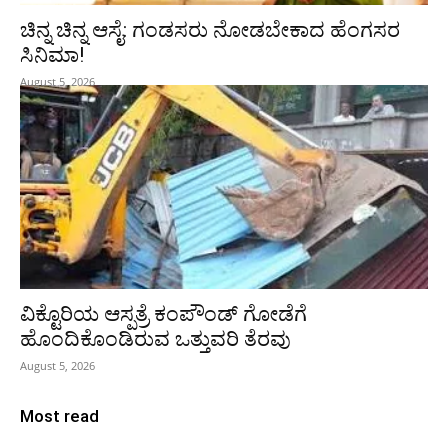
ಚಿನ್ನ ಚಿನ್ನ ಆಸೈ: ಗಂಡಸರು ನೋಡಬೇಕಾದ ಹೆಂಗಸರ
ಸಿನಿಮಾ!
August 5, 2026
ವಿಕ್ಟೊರಿಯ ಆಸ್ಪತ್ರೆ ಕಂಪೌಂಡ್ ಗೋಡೆಗೆ
ಹೊಂದಿಕೊಂಡಿರುವ ಒತ್ತುವರಿ ತೆರವು
August 5, 2026
Most read