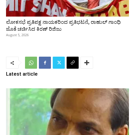
ಲೋಕಸಭೆ ಪ್ರತಿಪಕ್ಷ ನಾಯಕರಿಂದ ಪ್ರತಿಭಟನೆ, ರಾಹುಲ್‌ ಗಾಂಧಿ
ಜೊತೆ ಚರ್ಚಿಸಿದ ಕಿರಣ್‌ ರಿಜಿಜು
August 5, 2026
Latest article